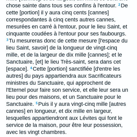
chose sainte dans tous ses confins à l'entour.
De
2
cette [portion] il y aura cinq cents [cannes]
correspondantes à cinq cents autres cannes,
mesurées en carré à l'entour, pour le lieu Saint, et
cinquante coudées à l'entour pour ses faubourgs.
Tu mesureras donc de cette mesure [l'espace du
3
lieu Saint, savoir] de la longueur de vingt-cinq
mille, et de la largeur de dix mille [cannes]; et le
Sanctuaire, [et] le lieu Très-saint, sera dans cet
[espace].
Cette [portion] sanctifiée [d'entre les
4
autres] du pays appartiendra aux Sacrificateurs
ministres du Sanctuaire, qui approchent de
l'Eternel pour faire son service, et elle leur sera un
lieu pour des maisons, et un Sanctuaire pour le
Sanctuaire.
Puis il y aura vingt-cinq mille [autres
5
cannes] en longueur, et dix mille en largeur,
lesquelles appartiendront aux Lévites qui font le
service de la maison, pour être leur possession,
avec les vingt chambres.