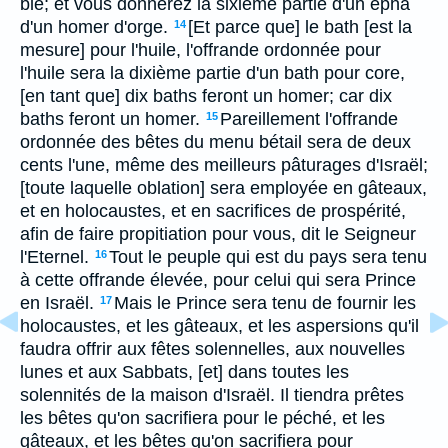
blé; et vous donnerez la sixième partie d'un épha
d'un homer d'orge.
[Et parce que] le bath [est la
14
mesure] pour l'huile, l'offrande ordonnée pour
l'huile sera la dixième partie d'un bath pour core,
[en tant que] dix baths feront un homer; car dix
baths feront un homer.
Pareillement l'offrande
15
ordonnée des bêtes du menu bétail sera de deux
cents l'une, même des meilleurs pâturages d'Israël;
[toute laquelle oblation] sera employée en gâteaux,
et en holocaustes, et en sacrifices de prospérité,
afin de faire propitiation pour vous, dit le Seigneur
l'Eternel.
Tout le peuple qui est du pays sera tenu
16
à cette offrande élevée, pour celui qui sera Prince
en Israël.
Mais le Prince sera tenu de fournir les
17
holocaustes, et les gâteaux, et les aspersions qu'il
faudra offrir aux fêtes solennelles, aux nouvelles
lunes et aux Sabbats, [et] dans toutes les
solennités de la maison d'Israël. Il tiendra prêtes
les bêtes qu'on sacrifiera pour le péché, et les
gâteaux, et les bêtes qu'on sacrifiera pour