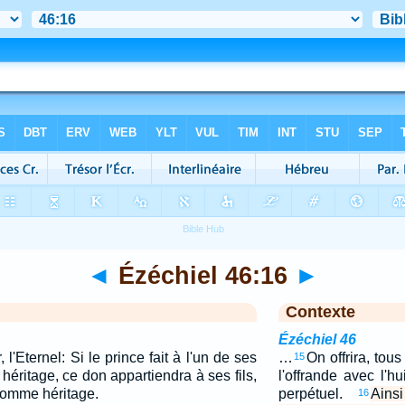
◄
Ézéchiel 46:16
►
Contexte
Ézéchiel 46
 l'Eternel: Si le prince fait à l'un de ses
…
On offrira, tous
15
 héritage, ce don appartiendra à ses fils,
l'offrande avec l'
 comme héritage.
perpétuel.
Ains
16