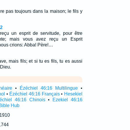
e pas toujours dans la maison; le fils y
32
reçu un esprit de servitude, pour être
nte; mais vous avez reçu un Esprit
 nous crions: Abba! Père!…
ve, mais fils; et si tu es fils, tu es aussi
 Dieu.
néaire
•
Ézéchiel 46:16 Multilingue
•
nol
•
Ézéchiel 46:16 Français
•
Hesekiel
échiel 46:16 Chinois
•
Ezekiel 46:16
Bible Hub
 1910
1744