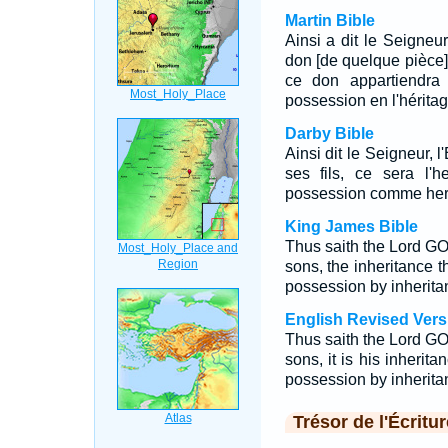
Martin Bible
Ainsi a dit le Seigneur
don [de quelque pièce] 
ce don appartiendra 
possession en l'héritag
Darby Bible
Ainsi dit le Seigneur, l
ses fils, ce sera l'h
possession comme her
King James Bible
Thus saith the Lord GOD;
sons, the inheritance t
possession by inherita
English Revised Vers
Thus saith the Lord GOD:
sons, it is his inheritan
possession by inherita
Trésor de l'Écritur