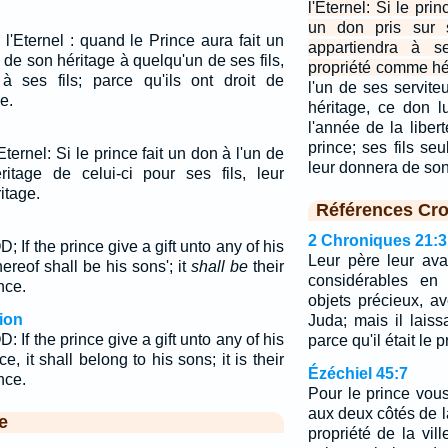
l'Eternel: Si le prin
un don pris sur 
 l'Eternel : quand le Prince aura fait un
appartiendra à se
de son héritage à quelqu'un de ses fils,
propriété comme hé
à ses fils; parce qu'ils ont droit de
l'un de ses servite
e.
héritage, ce don l
l'année de la libert
prince; ses fils se
'Eternel: Si le prince fait un don à l'un de
leur donnera de so
eritage de celui-ci pour ses fils, leur
itage.
Références Cro
2 Chroniques 21:3
 If the prince give a gift unto any of his
Leur père leur av
hereof shall be his sons'; it
shall be
their
considérables en 
nce.
objets précieux, av
ion
Juda; mais il lais
 If the prince give a gift unto any of his
parce qu'il était le 
ce, it shall belong to his sons; it is their
Ézéchiel 45:7
nce.
Pour le prince vou
aux deux côtés de la
e
propriété de la vill