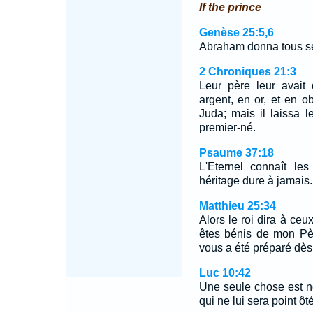
If the prince
Genèse 25:5,6
Abraham donna tous se
2 Chroniques 21:3
Leur père leur avait
argent, en or, et en ob
Juda; mais il laissa l
premier-né.
Psaume 37:18
L'Eternel connaît le
héritage dure à jamais.
Matthieu 25:34
Alors le roi dira à ceu
êtes bénis de mon Pè
vous a été préparé dès
Luc 10:42
Une seule chose est né
qui ne lui sera point ôt