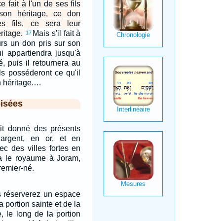
ce fait à l'un de ses fils
son héritage, ce don
s fils, ce sera leur
ritage.
Mais s'il fait à
17
urs un don pris sur son
ui appartiendra jusqu'à
é, puis il retournera au
uls posséderont ce qu'il
n héritage.…
isées
ait donné des présents
argent, en or, et en
ec des villes fortes en
sa le royaume à Joram,
premier-né.
s réserverez un espace
 portion sainte et de la
e, le long de la portion