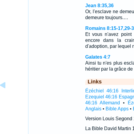
Jean 8:35,36
Or, l'esclave ne demeur
demeure toujours.…
Romains 8:15-17,29-
Et vous n'avez point 
encore dans la crai
d'adoption, par lequel
Galates 4:7
Ainsi tu n'es plus escla
héritier par la grâce de
Links
Ézéchiel 46:16 Interli
Ezequiel 46:16 Espag
46:16 Allemand
•
Éz
Anglais
•
Bible Apps
•
Version Louis Segond
La Bible David Martin 