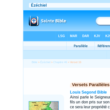
Bible
>
Ézéchiel
>
Chapitre 46
> Verset 16
Versets Parallèles
Louis Segond Bible
Ainsi parle le Seigneur,
fils un don pris sur son
ce sera leur propriété