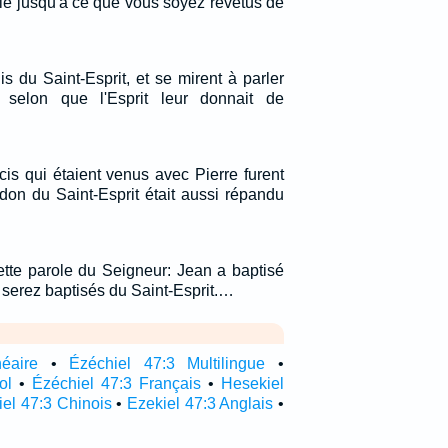
lle jusqu'à ce que vous soyez revêtus de
lis du Saint-Esprit, et se mirent à parler
 selon que l'Esprit leur donnait de
cis qui étaient venus avec Pierre furent
don du Saint-Esprit était aussi répandu
ette parole du Seigneur: Jean a baptisé
 serez baptisés du Saint-Esprit.…
néaire
•
Ézéchiel 47:3 Multilingue
•
ol
•
Ézéchiel 47:3 Français
•
Hesekiel
el 47:3 Chinois
•
Ezekiel 47:3 Anglais
•