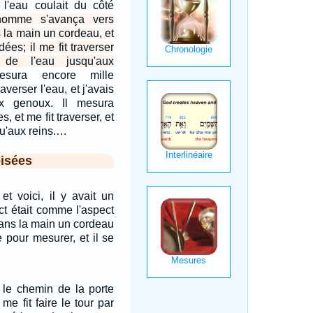
, l'eau coulait du côté
'homme s'avança vers
ns la main un cordeau, et
ées; il me fit traverser
s de l'eau jusqu'aux
esura encore mille
averser l'eau, et j'avais
ux genoux. Il mesura
, et me fit traverser, et
qu'aux reins.…
isées
 et voici, il y avait un
t était comme l'aspect
t dans la main un cordeau
 pour mesurer, et il se
r le chemin de la porte
 me fit faire le tour par