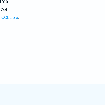
 1910
1744
f
CCEL.org
.