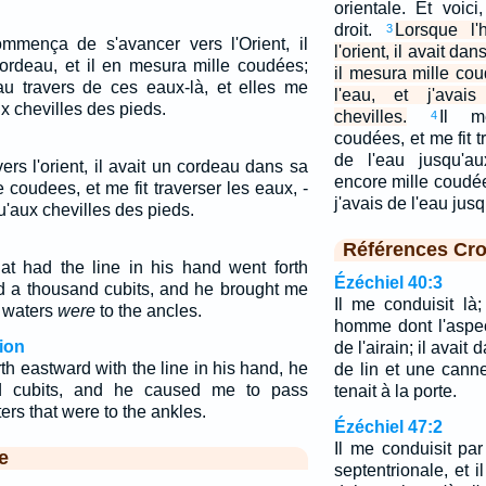
orientale. Et voici
droit.
Lorsque l
3
ença de s'avancer vers l'Orient, il
l'orient, il avait da
ordeau, et il en mesura mille coudées;
il mesura mille coud
 au travers de ces eaux-là, et elles me
l'eau, et j'avai
x chevilles des pieds.
chevilles.
Il m
4
coudées, et me fit tr
de l'eau jusqu'a
rs l'orient, il avait un cordeau dans sa
encore mille coudées
e coudees, et me fit traverser les eaux, -
j'avais de l'eau jus
'aux chevilles des pieds.
Références Cro
t had the line in his hand went forth
Ézéchiel 40:3
 a thousand cubits, and he brought me
Il me conduisit là;
e waters
were
to the ancles.
homme dont l'aspec
ion
de l'airain; il avai
h eastward with the line in his hand, he
de lin et une canne
 cubits, and he caused me to pass
tenait à la porte.
ers that were to the ankles.
Ézéchiel 47:2
Il me conduisit pa
e
septentrionale, et il