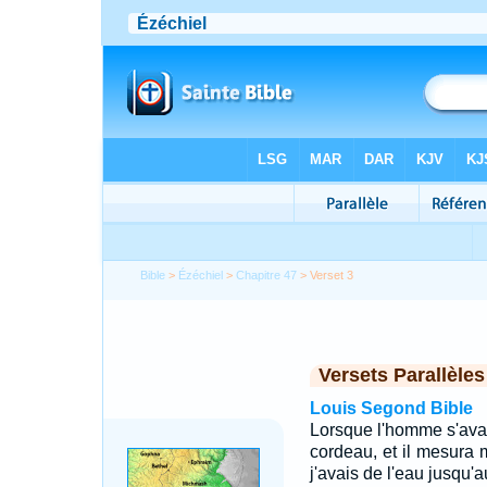
Bible
>
Ézéchiel
>
Chapitre 47
> Verset 3
Versets Parallèles
Louis Segond Bible
Lorsque l'homme s'avanç
cordeau, et il mesura mi
j'avais de l'eau jusqu'a