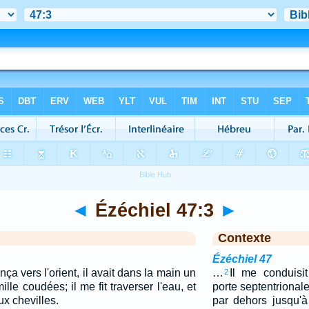
◄
Ézéchiel 47:3
►
Contexte
Ézéchiel 47
a vers l'orient, il avait dans la main un
…
Il me conduisi
2
lle coudées; il me fit traverser l'eau, et
porte septentrionale, 
ux chevilles.
par dehors jusqu'à 