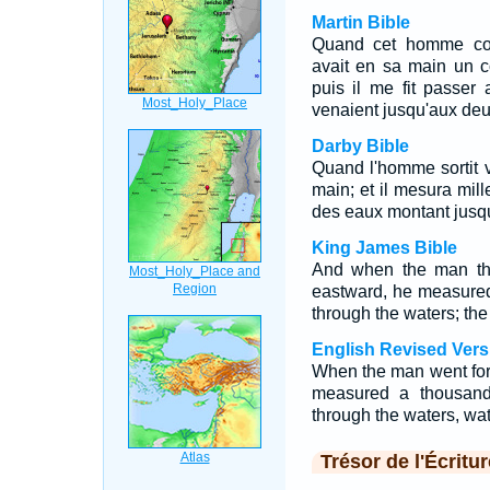
Martin Bible
Quand cet homme comm
avait en sa main un c
puis il me fit passer
venaient jusqu'aux deu
Darby Bible
Quand l'homme sortit ve
main; et il mesura mill
des eaux montant jusqu
King James Bible
And when the man tha
eastward, he measured
through the waters; th
English Revised Vers
When the man went fort
measured a thousand
through the waters, wat
Trésor de l'Écritur