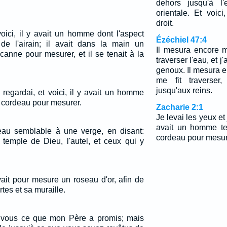
dehors jusqu'à l'
orientale. Et voici
droit.
voici, il y avait un homme dont l'aspect
Ézéchiel 47:4
de l'airain; il avait dans la main un
Il mesura encore m
canne pour mesurer, et il se tenait à la
traverser l'eau, et j
genoux. Il mesura e
me fit traverser,
jusqu'aux reins.
 regardai, et voici, il y avait un homme
 cordeau pour mesurer.
Zacharie 2:1
Je levai les yeux et j
avait un homme te
u semblable à une verge, en disant:
cordeau pour mesur
 temple de Dieu, l'autel, et ceux qui y
vait pour mesure un roseau d'or, afin de
rtes et sa muraille.
sur vous ce que mon Père a promis; mais