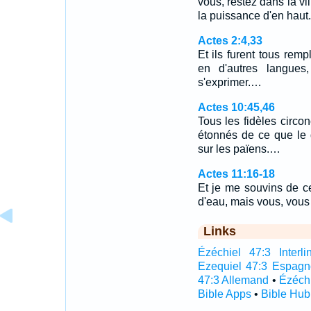
vous, restez dans la vi
la puissance d'en haut.
Actes 2:4,33
Et ils furent tous remp
en d'autres langues,
s'exprimer.…
Actes 10:45,46
Tous les fidèles circon
étonnés de ce que le 
sur les païens.…
Actes 11:16-18
Et je me souvins de c
d'eau, mais vous, vous
Links
Ézéchiel 47:3 Interli
Ezequiel 47:3 Espagn
47:3 Allemand
•
Ézéchi
Bible Apps
•
Bible Hub