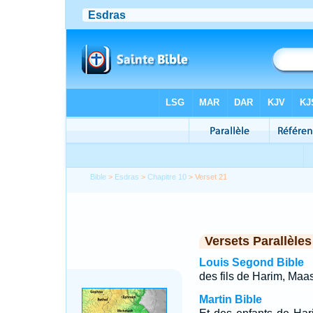
Bible
>
Esdras
>
Chapitre 10
> Verset 21
Versets Parallèles
Louis Segond Bible
des fils de Harim, Maas
Martin Bible