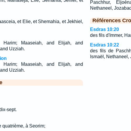
im, Mahaséja, Elie, Sémahia, Jéhiël, et
Paschhur, Eljoén
Nethaneel, Jozaba
Références Cro
aasceia, et Elie, et Shemahia, et Jekhiel,
Esdras 10:20
des fils d'Immer, H
 Harim; Maaseiah, and Elijah, and
Esdras 10:22
 and Uzziah.
des fils de Paschh
Ismaël, Nethaneel,
ion
 Harim; Maaseiah, and Elijah, and
 and Uzziah.
e
dix-sept.
le quatrième, à Seorim;