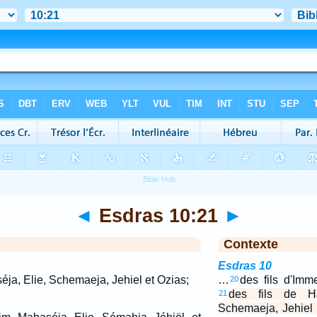
◄
Esdras 10:21
►
Contexte
Esdras 10
éja, Elie, Schemaeja, Jehiel et Ozias;
…
des fils d'Imm
20
des fils de Ha
21
Schemaeja, Jehiel 