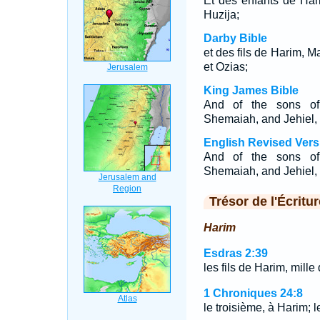
Et des enfants de Har
Huzija;
Darby Bible
et des fils de Harim, M
et Ozias;
King James Bible
And of the sons of
Shemaiah, and Jehiel,
English Revised Vers
And of the sons of
Shemaiah, and Jehiel,
Trésor de l'Écritur
Harim
Esdras 2:39
les fils de Harim, mille 
1 Chroniques 24:8
le troisième, à Harim; 