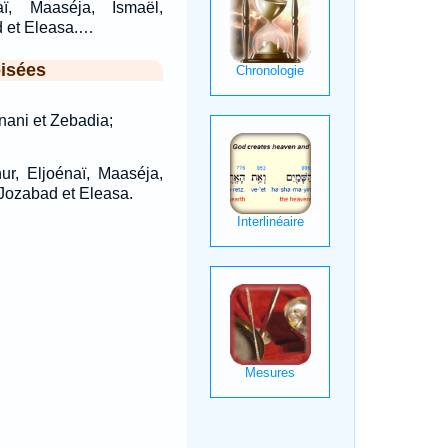
aï, Maaséja, Ismaël,
d et Eleasa.…
isées
anani et Zebadia;
ur, Eljoénaï, Maaséja,
 Jozabad et Eleasa.