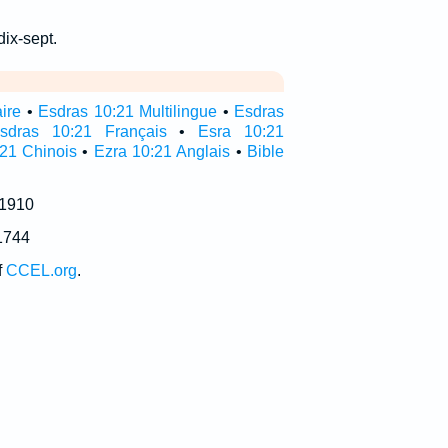
dix-sept.
aire
•
Esdras 10:21 Multilingue
•
Esdras
sdras 10:21 Français
•
Esra 10:21
21 Chinois
•
Ezra 10:21 Anglais
•
Bible
 1910
1744
f
CCEL.org
.