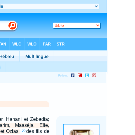
er, Hanani et Zebadia;
rim, Maaséja, Elie,
et Ozias;
des fils de
22