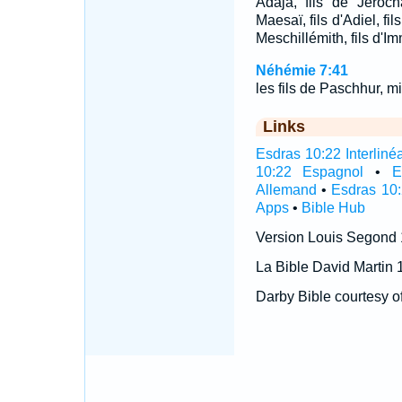
Adaja, fils de Jeroch
Maesaï, fils d'Adiel, fi
Meschillémith, fils d'Im
Néhémie 7:41
les fils de Paschhur, m
Links
Esdras 10:22 Interliné
10:22 Espagnol
•
E
Allemand
•
Esdras 10:
Apps
•
Bible Hub
Version Louis Segond
La Bible David Martin 
Darby Bible courtesy o