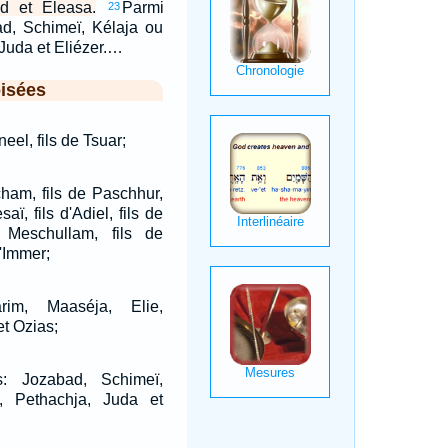
d et Eleasa.
Parmi
23
ad, Schimeï, Kélaja ou
 Juda et Eliézer.…
isées
eel, fils de Tsuar;
cham, fils de Paschhur,
aï, fils d'Adiel, fils de
 Meschullam, fils de
d'Immer;
im, Maaséja, Elie,
t Ozias;
s: Jozabad, Schimeï,
, Pethachja, Juda et