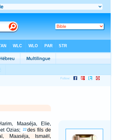
arim, Maaséja, Elie,
 et Ozias;
des fils de
22
aï, Maaséja, Ismaël,