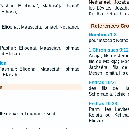
Nethaneel, Jozaba
ashur, Eliohenaï, Mahaséja, Ismaël,
les Lévites: Jozab
 Elhasa;
Kelitha, Pethachja,
Références Cro
, Elioenai, Maasceia, Ismael, Nethaneel,
Nombres 1:8
pour Issacar: Nethan
ashur; Elioenai, Maaseiah, Ishmael,
1 Chroniques 9:12
nd Elasah.
Adaja, fils de Jero
fils de Malkija; Maes
ion
Jachzéra, fils de
ashhur; Elioenai, Maaseiah, Ishmael,
Meschillémith, fils 
d Elasah.
Esdras 10:21
e
des fils de Har
Schemaeja, Jehiel e
Esdras 10:23
Parmi les Lévite
ille deux cent quarante-sept;
Kélaja ou Kelitha
Eliézer.