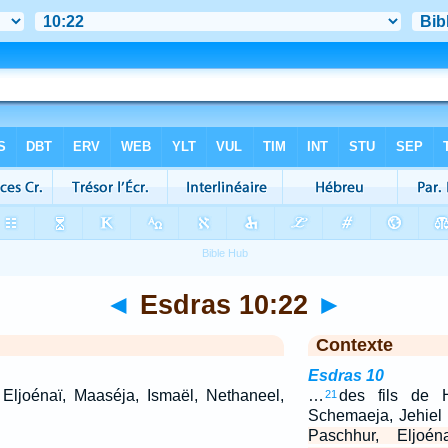
◄
Esdras 10:22
►
Contexte
Esdras 10
 Eljoénaï, Maaséja, Ismaël, Nethaneel,
…
des fils de H
21
Schemaeja, Jehiel
Paschhur, Eljoén