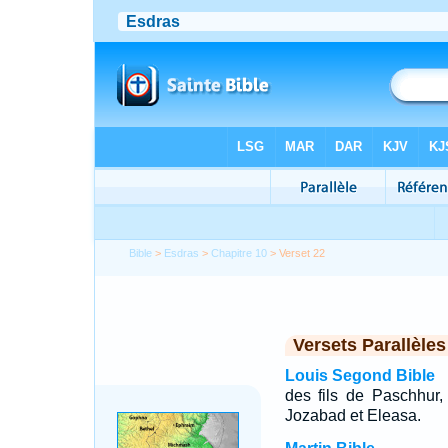
Bible
>
Esdras
>
Chapitre 10
> Verset 22
Versets Parallèles
Louis Segond Bible
des fils de Paschhur,
Jozabad et Eleasa.