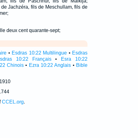
am, fils de Paschhur, fils de Malkija;
ls de Jachzéra, fils de Meschullam, fils de
mer;
ille deux cent quarante-sept;
aire
•
Esdras 10:22 Multilingue
•
Esdras
sdras 10:22 Français
•
Esra 10:22
22 Chinois
•
Ezra 10:22 Anglais
•
Bible
 1910
1744
f
CCEL.org
.