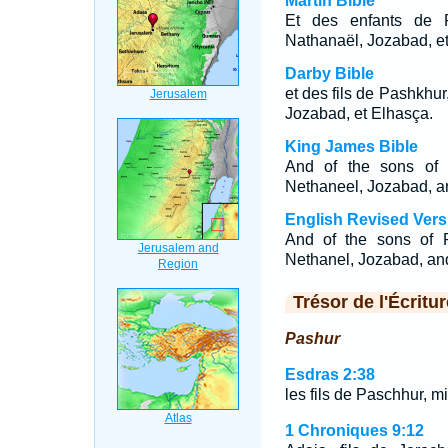
Martin Bible
Et des enfants de P
Nathanaël, Jozabad, et
Darby Bible
et des fils de Pashkhur
Jozabad, et Elhasça.
King James Bible
And of the sons of P
Nethaneel, Jozabad, a
English Revised Vers
And of the sons of P
Nethanel, Jozabad, an
Trésor de l'Écritur
Pashur
Esdras 2:38
les fils de Paschhur, m
1 Chroniques 9:12