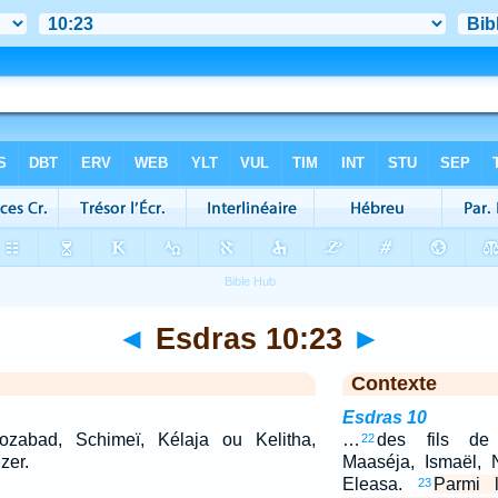
◄
Esdras 10:23
►
Contexte
Esdras 10
ozabad, Schimeï, Kélaja ou Kelitha,
…
des fils de 
22
zer.
Maaséja, Ismaël, 
Eleasa.
Parmi l
23