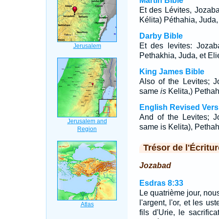
Martin Bible
Et des Lévites, Jozab
Kélita) Péthahia, Juda, 
Darby Bible
Et des levites: Jozaba
Pethakhia, Juda, et Eli
King James Bible
Also of the Levites; 
same
is
Kelita,) Pethah
English Revised Vers
And of the Levites; 
same is Kelita), Pethah
Trésor de l'Écritur
Jozabad
Esdras 8:33
Le quatrième jour, no
l'argent, l'or, et les 
fils d'Urie, le sacrific