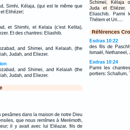
Schimeï, Kélaja o
ad, Simhi, Kélaja, (qui est le même que
Juda et Eliézer.
et Elihézer;
Eliaschib. Parmi l
Thélem et Uri.…
d, et Shimhi, et Kelaia (c'est Kelita),
Références Cro
ezer. Et des chantres: Eliashib.
Esdras 10:22
des fils de Paschh
Jozabad, and Shimei, and Kelaiah, (the
Ismaël, Nethaneel,
iah, Judah, and Eliezer.
Esdras 10:24
ion
Parmi les chantres
Jozabad, and Shimei, and Kelaiah (the
portiers: Schallum, 
iah, Judah, and Eliezer.
e
us pesâmes dans la maison de notre Dieu
ustensiles, que nous remîmes à Merémoth,
ateur; il y avait avec lui Eléazar, fils de