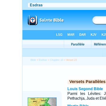
Bible
>
Esdras
>
Chapitre 10
> Verset 23
Versets Parallèles
Louis Segond Bible
Parmi les Lévites: J
Pethachja, Juda et Elié