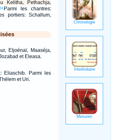
u Kelitha, Pethachja,
Parmi les chantres:
24
es portiers: Schallum,
isées
ur, Eljoénaï, Maaséja,
 Jozabad et Eleasa.
: Eliaschib. Parmi les
Thélem et Uri.