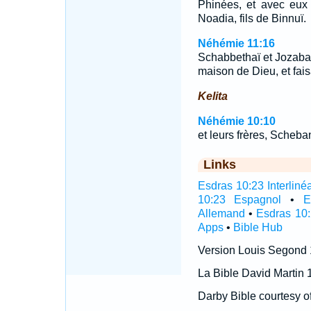
Phinées, et avec eux 
Noadia, fils de Binnuï.
Néhémie 11:16
Schabbethaï et Jozabad
maison de Dieu, et fais
Kelita
Néhémie 10:10
et leurs frères, Scheba
Links
Esdras 10:23 Interliné
10:23 Espagnol
•
E
Allemand
•
Esdras 10:
Apps
•
Bible Hub
Version Louis Segond
La Bible David Martin 
Darby Bible courtesy o