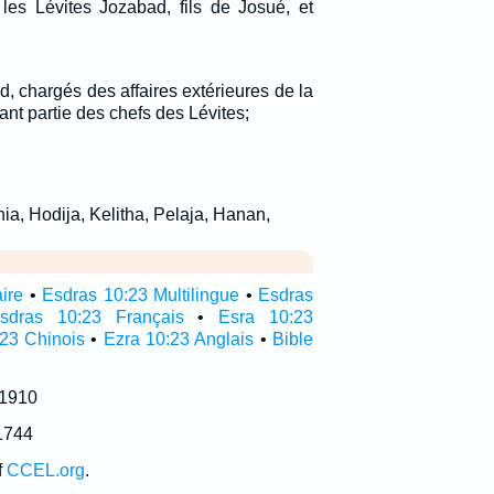
les Lévites Jozabad, fils de Josué, et
, chargés des affaires extérieures de la
ant partie des chefs des Lévites;
nia, Hodija, Kelitha, Pelaja, Hanan,
aire
•
Esdras 10:23 Multilingue
•
Esdras
sdras 10:23 Français
•
Esra 10:23
23 Chinois
•
Ezra 10:23 Anglais
•
Bible
 1910
1744
f
CCEL.org
.