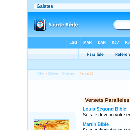
Bible
>
Galates
>
Chapitre 4
> Verset 16
Versets Parallèles
Louis Segond Bible
Suis-je devenu votre e
Martin Bible