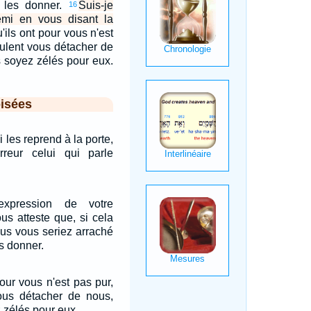
 les donner.
Suis-je
16
mi en vous disant la
'ils ont pour vous n'est
eulent vous détacher de
s soyez zélés pour eux.
isées
i les reprend à la porte,
reur celui qui parle
xpression de votre
us atteste que, si cela
ous vous seriez arraché
s donner.
pour vous n'est pas pur,
vous détacher de nous,
 zélés pour eux.