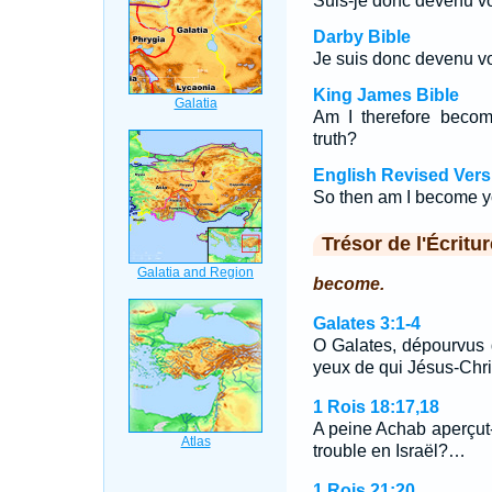
Suis-je donc devenu vo
Darby Bible
Je suis donc devenu vo
King James Bible
Am I therefore becom
truth?
English Revised Vers
So then am I become yo
Trésor de l'Écritur
become.
Galates 3:1-4
O Galates, dépourvus 
yeux de qui Jésus-Chri
1 Rois 18:17,18
A peine Achab aperçut-il 
trouble en Israël?…
1 Rois 21:20