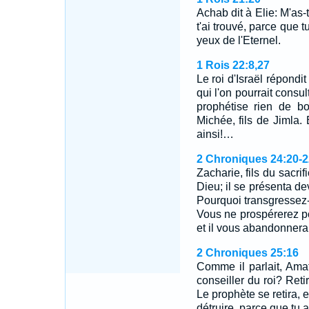
Achab dit à Elie: M'as-
t'ai trouvé, parce que t
yeux de l'Eternel.
1 Rois 22:8,27
Le roi d'Israël répondi
qui l'on pourrait consul
prophétise rien de bo
Michée, fils de Jimla. 
ainsi!…
2 Chroniques 24:20-2
Zacharie, fils du sacrif
Dieu; il se présenta dev
Pourquoi transgressez
Vous ne prospérerez po
et il vous abandonner
2 Chroniques 25:16
Comme il parlait, Amats
conseiller du roi? Reti
Le prophète se retira, 
détruire, parce que tu 