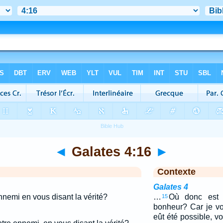
◄
Galates 4:16
►
Contexte
Galates 4
nnemi en vous disant la vérité?
…
Où donc est l
15
bonheur? Car je vo
eût été possible, v