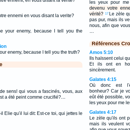
tre ennemi, en vous disant la vérité?
les yeux pour me
devenu votre enne
vérité?
Le zèle qu
17
tre ennemi en vous disant la verite?
pas pur, mais ils v
nous, afin que vou
e your enemy, because I tell you the
…
Références Cro
ion
ur enemy, because I tell you the truth?
Amos 5:10
Ils haïssent celui qu
e
Et ils ont en hor
sincèrement.
Galates 4:15
Où donc est l'e
bonheur? Car je vo
de sens! qui vous a fascinés, vous, aux
eût été possible, v
st a été peint comme crucifié?…
les yeux pour me le
Galates 4:17
Elie qu'il lui dit: Est-ce toi, qui jettes le
Le zèle qu'ils ont 
mais ils veulent 
afin que vous soyez