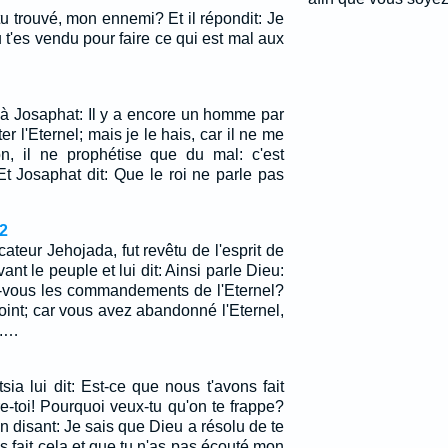
tu trouvé, mon ennemi? Et il répondit: Je
u t'es vendu pour faire ce qui est mal aux
t à Josaphat: Il y a encore un homme par
ter l'Eternel; mais je le hais, car il ne me
n, il ne prophétise que du mal: c'est
Et Josaphat dit: Que le roi ne parle pas
2
icateur Jehojada, fut revêtu de l'esprit de
ant le peuple et lui dit: Ainsi parle Dieu:
-vous les commandements de l'Eternel?
int; car vous avez abandonné l'Eternel,
a.…
ia lui dit: Est-ce que nous t'avons fait
re-toi! Pourquoi veux-tu qu'on te frappe?
en disant: Je sais que Dieu a résolu de te
as fait cela et que tu n'as pas écouté mon