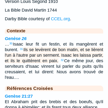
Version Louis Segond 1910
La Bible David Martin 1744
Darby Bible courtesy of
CCEL.org
.
Contexte
Genèse 26
…
Isaac leur fit un festin, et ils mangèrent et
30
burent.
Ils se levèrent de bon matin, et se lièrent
31
l'un à l'autre par un serment. Isaac les laissa partir,
et ils le quittèrent en paix.
Ce même jour, des
32
serviteurs d'Isaac vinrent lui parler du puits qu'ils
creusaient, et lui dirent: Nous avons trouvé de
l'eau.…
Références Croisées
Genèse 21:27
Et Abraham prit des brebis et des boeufs, qu'il
donna à Abimélec; et ils firent tous deux alliance.