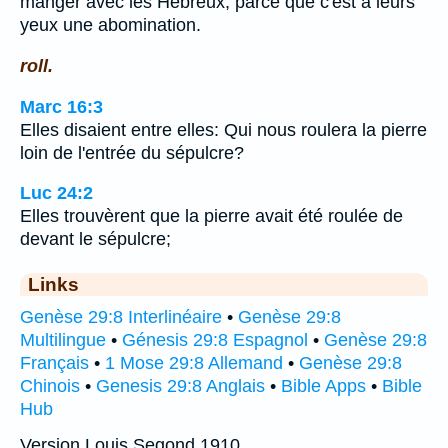
manger avec les Hébreux, parce que c'est à leurs
yeux une abomination.
roll.
Marc 16:3
Elles disaient entre elles: Qui nous roulera la pierre
loin de l'entrée du sépulcre?
Luc 24:2
Elles trouvèrent que la pierre avait été roulée de
devant le sépulcre;
Links
Genèse 29:8 Interlinéaire
•
Genèse 29:8
Multilingue
•
Génesis 29:8 Espagnol
•
Genèse 29:8
Français
•
1 Mose 29:8 Allemand
•
Genèse 29:8
Chinois
•
Genesis 29:8 Anglais
•
Bible Apps
•
Bible
Hub
Version Louis Segond 1910