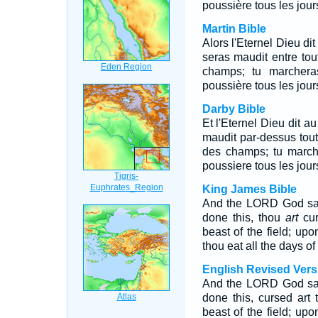
poussière tous les jours
Martin Bible
Alors l'Eternel Dieu dit
seras maudit entre tout
champs; tu marchera
poussière tous les jours
Darby Bible
Et l'Eternel Dieu dit au
maudit par-dessus tout 
des champs; tu marche
poussiere tous les jours
King James Bible
And the LORD God sai
done this, thou
art
cur
beast of the field; upo
thou eat all the days of t
English Revised Vers
And the LORD God sai
done this, cursed art
beast of the field; upo