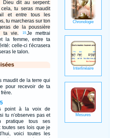
l Dieu dit au serpent:
 cela, tu seras maudit
ail et entre tous les
, tu marcheras sur ton
geras de la poussière
 ta vie.
Je mettrai
15
 et la femme, entre ta
rité: celle-ci t'écrasera
sseras le talon.
isées
s maudit de la terre qui
e pour recevoir de ta
frère.
15
s point à la voix de
 si tu n'observes pas et
 pratique tous ses
toutes ses lois que je
d'hui, voici toutes les