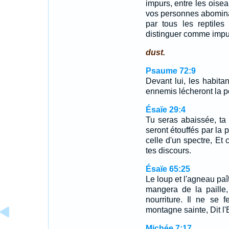
impurs, entre les oisea
vos personnes abomina
par tous les reptiles
distinguer comme impu
dust.
Psaume 72:9
Devant lui, les habitan
ennemis lécheront la p
Ésaïe 29:4
Tu seras abaissée, ta 
seront étouffés par la 
celle d'un spectre, Et
tes discours.
Ésaïe 65:25
Le loup et l'agneau paî
mangera de la paille,
nourriture. Il ne se
montagne sainte, Dit l'
Michée 7:17