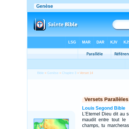
Bible
>
Genèse
>
Chapitre 3
> Verset 14
Versets Parallèles
Louis Segond Bible
L'Eternel Dieu dit au s
maudit entre tout le
champs, tu marcheras