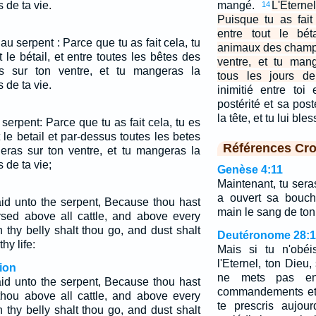
 de ta vie.
mangé.
L'Eterne
14
Puisque tu as fait
entre tout le bét
 au serpent : Parce que tu as fait cela, tu
animaux des champs
 le bétail, et entre toutes les bêtes des
ventre, et tu man
s sur ton ventre, et tu mangeras la
tous les jours de
 de ta vie.
inimitié entre toi
postérité et sa posté
la tête, et tu lui ble
 serpent: Parce que tu as fait cela, tu es
le betail et par-dessus toutes les betes
Références Cro
ras sur ton ventre, et tu mangeras la
 de ta vie;
Genèse 4:11
Maintenant, tu sera
a ouvert sa bouch
d unto the serpent, Because thou hast
main le sang de ton 
sed above all cattle, and above every
n thy belly shalt thou go, and dust shalt
Deutéronome 28:
hy life:
Mais si tu n'obéi
l'Eternel, ton Dieu,
ion
ne mets pas en
d unto the serpent, Because thou hast
commandements et 
 thou above all cattle, and above every
te prescris aujour
n thy belly shalt thou go, and dust shalt