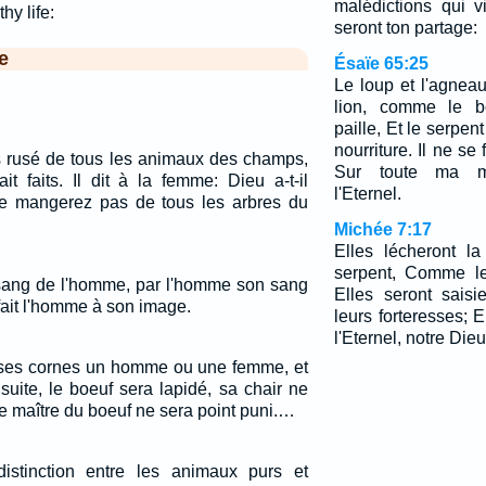
malédictions qui v
hy life:
seront ton partage:
e
Ésaïe 65:25
Le loup et l'agnea
lion, comme le b
paille, Et le serpen
nourriture. Il ne se
us rusé de tous les animaux des champs,
Sur toute ma mo
it faits. Il dit à la femme: Dieu a-t-il
l'Eternel.
ne mangerez pas de tous les arbres du
Michée 7:17
Elles lécheront l
serpent, Comme les
 sang de l'homme, par l'homme son sang
Elles seront sais
fait l'homme à son image.
leurs forteresses; 
l'Eternel, notre Dieu
 ses cornes un homme ou une femme, et
suite, le boeuf sera lapidé, sa chair ne
le maître du boeuf ne sera point puni.…
istinction entre les animaux purs et