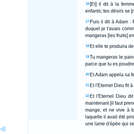
[Et] il dit à la fem
16
enfants; tes désirs se [r
Puis il dit à Adam :
17
duquel je t'avais comm
mangeras [les fruits] en 
Et elle te produira 
18
Tu mangeras le pain à
19
parce que tu es poudre
Et Adam appela sa fe
20
Et l'Eternel Dieu fit
21
Et l'Eternel Dieu d
22
maintenant [il faut pren
mange, et ne vive à t
laquelle il avait été pris
une lame d'épée qui se 