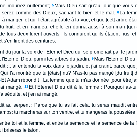
 ne mourrez nullement;
Mais Dieu sait qu'au jour que vous
5
s serez comme des Dieux, sachant le bien et le mal.
La femm
6
bon à manger, et qu'il était agréable à la vue, et que [cet] arbre ét
du fruit, et en mangea, et elle en donna aussi à son mari [qui ét
de tous deux furent ouverts; ils connurent qu'ils étaient nus, e
et s'en firent des ceintures.
ent du jour la voix de l'Eternel Dieu qui se promenait par le jar
l'Eternel Dieu, parmi les arbres du jardin.
Mais l'Eternel Dieu 
9
dit : J'ai entendu ta voix dans le jardin, et j'ai craint, parce que
: Qui t'a montré que tu [étais] nu? N'as-tu pas mangé [du fruit] d
Et Adam répondit : La femme que tu m'as donnée [pour être] 
2
en ai mangé.
Et l'Eternel Dieu dit à la femme : Pourquoi as-tu
13
a séduite, et j'en ai mangé.
dit au serpent : Parce que tu as fait cela, tu seras maudit entre 
amps; tu marcheras sur ton ventre, et tu mangeras la poussière to
é entre toi et la femme, et entre ta semence et la semence de l
lui briseras le talon.