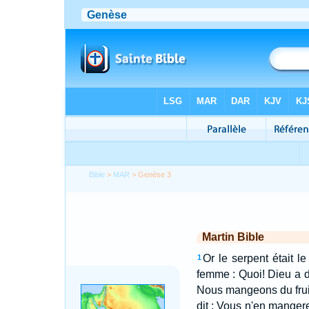
Bible
>
MAR
> Genèse 3
Martin Bible
Or le serpent était l
1
femme : Quoi! Dieu a d
Nous mangeons du fruit
dit : Vous n'en manger