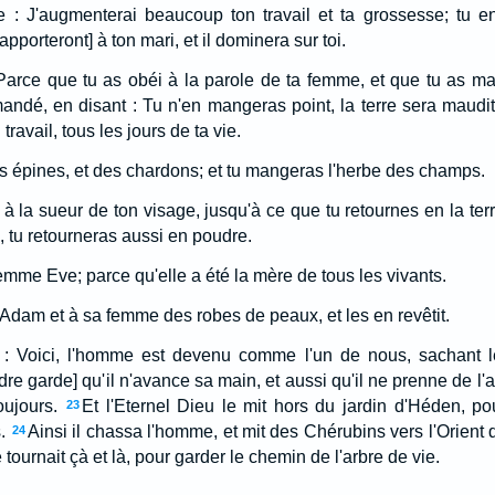
me : J'augmenterai beaucoup ton travail et ta grossesse; tu en
apporteront] à ton mari, et il dominera sur toi.
 Parce que tu as obéi à la parole de ta femme, et que tu as man
andé, en disant : Tu n'en mangeras point, la terre sera maudit
travail, tous les jours de ta vie.
des épines, et des chardons; et tu mangeras l'herbe des champs.
 la sueur de ton visage, jusqu'à ce que tu retournes en la terre
, tu retourneras aussi en poudre.
mme Eve; parce qu'elle a été la mère de tous les vivants.
 à Adam et à sa femme des robes de peaux, et les en revêtit.
it : Voici, l'homme est devenu comme l'un de nous, sachant l
dre garde] qu'il n'avance sa main, et aussi qu'il ne prenne de l'ar
oujours.
Et l'Eternel Dieu le mit hors du jardin d'Héden, pou
23
.
Ainsi il chassa l'homme, et mit des Chérubins vers l'Orient
24
tournait çà et là, pour garder le chemin de l'arbre de vie.