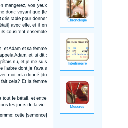
 en mangerez, vos yeux
e donc voyant que [le
ait désirable pour donner
ait] avec elle, et il en
t ils cousirent ensemble
din; et Adam et sa femme
appela Adam, et lui dit :
 j'étais nu, et je me suis
e l'arbre dont je t'avais
avec moi, m'a donné [du
 fait cela? Et la femme
tout le bétail, et entre
us les jours de ta vie.
a femme; cette [semence]