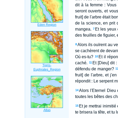
dit à la femme : Vous
seront ouverts, et vou
fruit] de l'arbre était 
de la science, en prit 
mangea.
Et les yeux 
7
des feuilles de figuier, 
Alors ils ouïrent au v
8
se cachèrent de devant 
Où es-tu?
Et il répon
10
caché.
Et [Dieu] dit 
11
défendu de manger?
1
fruit] de l'arbre, et j'
répondit : Le serpent m'
Alors l'Eternel Dieu 
14
toutes les bêtes des ch
Et je mettrai inimiti
15
te brisera la tête, et tu 