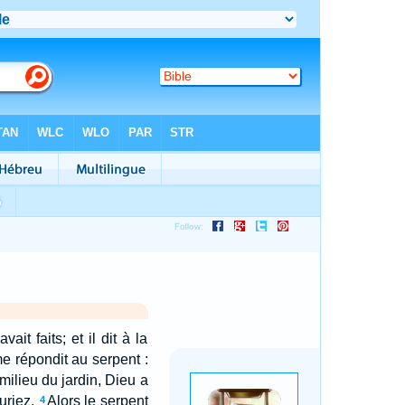
it faits; et il dit à la
e répondit au serpent :
 milieu du jardin, Dieu a
uriez.
Alors le serpent
4