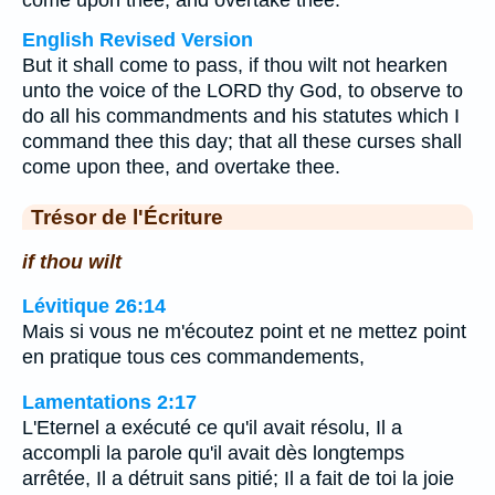
come upon thee, and overtake thee:
English Revised Version
But it shall come to pass, if thou wilt not hearken
unto the voice of the LORD thy God, to observe to
do all his commandments and his statutes which I
command thee this day; that all these curses shall
come upon thee, and overtake thee.
Trésor de l'Écriture
if thou wilt
Lévitique 26:14
Mais si vous ne m'écoutez point et ne mettez point
en pratique tous ces commandements,
Lamentations 2:17
L'Eternel a exécuté ce qu'il avait résolu, Il a
accompli la parole qu'il avait dès longtemps
arrêtée, Il a détruit sans pitié; Il a fait de toi la joie