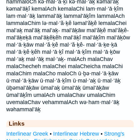
hammaloCh kə·mal·’ā·ḵî kə·mal·’aḵ kəmal’aḵ
kəmal’āḵî kemalAch kemalaChi lam·mal·’ā·ḵîm
lam·mal·’āḵ lammal’āḵ lammal’āḵîm lammalAch
lammalaChim lə·mal·’ă·ḵê ləmal’ăḵê lemalaChei
mal’aḵ mal’āḵ mal’aḵ- mal’āḵāw mal’ăḵê mal’ăḵê-
mal’āḵeḵā mal’āḵêḵêh mal’āḵî mal’āḵîm mal’āḵōw
mal·’ā·ḵāw mal·’ă·ḵê mal·’ă·ḵê- mal·’ā·ḵe·ḵā
mal·’ā·ḵê·ḵêh mal·’ā·ḵî mal·’ā·ḵîm mal·’ā·ḵōw
mal·’aḵ mal·’āḵ mal·’aḵ- malAch malaChav
malaChecheh malaChei malaCheicha malaChi
malaChim malaCho maloCh ū·ḇə·mal·’ā·ḵāw
ū·mal·’ā·ḵāw ū·mal·’ā·ḵîm ū·mal·’aḵ ū·mal·’āḵ
ūḇəmal’āḵāw ūmal’aḵ ūmal’āḵ ūmal’āḵāw
ūmal’āḵîm umalAch umalaChav umalaChim
uvemalaChav vehammalAch wə·ham·mal·’āḵ
wəhammal’āḵ
Links
Interlinear Greek
•
Interlinear Hebrew
•
Strong's