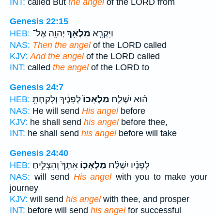
INT:
called But
the angel
of the LORD from
Genesis 22:15
וַיִּקְרָ֛א
מַלְאַ֥ךְ
יְהוָ֖ה אֶל־
HEB:
NAS:
Then the angel
of the LORD called
KJV:
And the angel
of the LORD called
INT:
called
the angel
of the LORD to
Genesis 24:7
ה֗וּא יִשְׁלַ֤ח
מַלְאָכוֹ֙
לְפָנֶ֔יךָ וְלָקַחְתָּ֥
HEB:
NAS:
He will send
His angel
before
KJV:
he shall send
his angel
before thee,
INT:
he shall send
his angel
before will take
Genesis 24:40
לְפָנָ֗יו יִשְׁלַ֨ח
מַלְאָכ֤וֹ
אִתָּךְ֙ וְהִצְלִ֣יחַ
HEB:
NAS:
will send
His angel
with you to make your
journey
KJV:
will send
his angel
with thee, and prosper
INT:
before will send
his angel
for successful