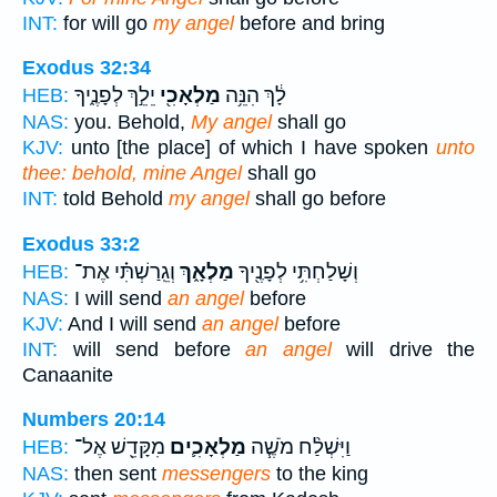
INT:
for will go
my angel
before and bring
Exodus 32:34
לָ֔ךְ הִנֵּ֥ה
מַלְאָכִ֖י
יֵלֵ֣ךְ לְפָנֶ֑יךָ
HEB:
NAS:
you. Behold,
My angel
shall go
KJV:
unto [the place] of which I have spoken
unto
thee: behold, mine Angel
shall go
INT:
told Behold
my angel
shall go before
Exodus 33:2
וְשָׁלַחְתִּ֥י לְפָנֶ֖יךָ
מַלְאָ֑ךְ
וְגֵֽרַשְׁתִּ֗י אֶת־
HEB:
NAS:
I will send
an angel
before
KJV:
And I will send
an angel
before
INT:
will send before
an angel
will drive the
Canaanite
Numbers 20:14
וַיִּשְׁלַ֨ח מֹשֶׁ֧ה
מַלְאָכִ֛ים
מִקָּדֵ֖שׁ אֶל־
HEB:
NAS:
then sent
messengers
to the king