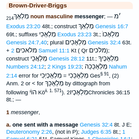
Brown-Driver-Briggs
׳
מ
מַלְאָךְ
noun masculine
messenger
; —
214
מַלְאַךְ
Exodus 23:20
48t.; construct
Genesis 16:7
מַלְאָכוֺ
מַלְאָכִי
69t.; suffixes
Exodus 23:23
3t.;
מַלְאָכִים
Genesis 24:7,40
; plural
Genesis 32:4
63t.
מלכים
מלאכים
+
2 Samuel 11:1
Kt ( Qr
);
מַלְאָכֶיךָ
מַלְאֲכֵי
construct
Genesis 28:12
11t.;
מַלְאָכֵכֵה
Numbers 24:12
;
2 Kings 19:23
;
Nahum
§ 91
מַלְאָכֵכִי
מַלְאָכַיְכִי
2:14
error for
=
Ges
, (2)
מַלְאָכֵךְ
Anm. 2 or < for
by dittograph from
ii. 1. 571
מַלְאָכָיו
הוֺי
following
Kö
).
2Chronicles 36:15
8t.; —
1
messenger
,
a.
one sent with a message
Genesis 32:4
8t. J E;
Deuteronomy 2:26
, (not in P);
Judges 6:35
8t.;
1