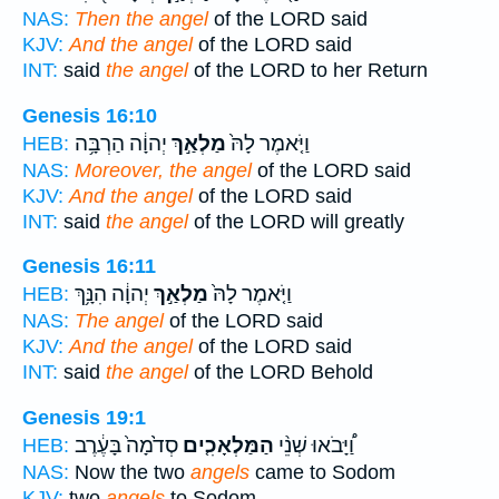
NAS:
Then the angel
of the LORD said
KJV:
And the angel
of the LORD said
INT:
said
the angel
of the LORD to her Return
Genesis 16:10
וַיֹּ֤אמֶר לָהּ֙
מַלְאַ֣ךְ
יְהוָ֔ה הַרְבָּ֥ה
HEB:
NAS:
Moreover, the angel
of the LORD said
KJV:
And the angel
of the LORD said
INT:
said
the angel
of the LORD will greatly
Genesis 16:11
וַיֹּ֤אמֶר לָהּ֙
מַלְאַ֣ךְ
יְהוָ֔ה הִנָּ֥ךְ
HEB:
NAS:
The angel
of the LORD said
KJV:
And the angel
of the LORD said
INT:
said
the angel
of the LORD Behold
Genesis 19:1
וַ֠יָּבֹאוּ שְׁנֵ֨י
הַמַּלְאָכִ֤ים
סְדֹ֙מָה֙ בָּעֶ֔רֶב
HEB:
NAS:
Now the two
angels
came to Sodom
KJV:
two
angels
to Sodom