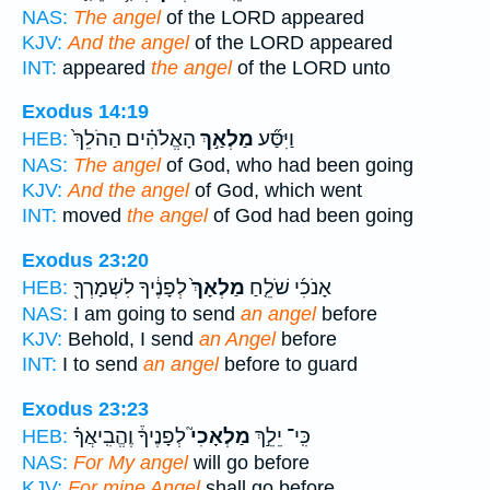
NAS:
The angel
of the LORD appeared
KJV:
And the angel
of the LORD appeared
INT:
appeared
the angel
of the LORD unto
Exodus 14:19
וַיִּסַּ֞ע
מַלְאַ֣ךְ
הָאֱלֹהִ֗ים הַהֹלֵךְ֙
HEB:
NAS:
The angel
of God, who had been going
KJV:
And the angel
of God, which went
INT:
moved
the angel
of God had been going
Exodus 23:20
אָנֹכִ֜י שֹׁלֵ֤חַ
מַלְאָךְ֙
לְפָנֶ֔יךָ לִשְׁמָרְךָ֖
HEB:
NAS:
I am going to send
an angel
before
KJV:
Behold, I send
an Angel
before
INT:
I to send
an angel
before to guard
Exodus 23:23
כִּֽי־ יֵלֵ֣ךְ
מַלְאָכִי֮
לְפָנֶיךָ֒ וֶהֱבִֽיאֲךָ֗
HEB:
NAS:
For My angel
will go before
KJV:
For mine Angel
shall go before