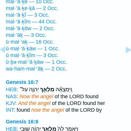
mal·’ă·ḵê — 10 Occ.
mal·’ā·ḵe·ḵā — 2 Occ.
mal·’ā·ḵî — 3 Occ.
mal·’ā·ḵîm — 44 Occ.
mal·’ā·ḵōw — 2 Occ.
mal·’āḵ — 3 Occ.
ū·mal·’aḵ — 16 Occ.
ū·mal·’ā·ḵāw — 1 Occ.
ū·mal·’ā·ḵîm — 3 Occ.
ū·ḇə·mal·’ā·ḵāw — 1 Occ.
wə·ham·mal·’āḵ — 2 Occ.
Genesis 16:7
וַֽיִּמְצָאָ֞הּ
מַלְאַ֧ךְ
יְהוָ֛ה עַל־
HEB:
NAS:
Now the angel
of the LORD found
KJV:
And the angel
of the LORD found her
INT:
found
now the angel
of the LORD by
Genesis 16:9
וַיֹּ֤אמֶר לָהּ֙
מַלְאַ֣ךְ
יְהוָ֔ה שׁ֖וּבִי
HEB: