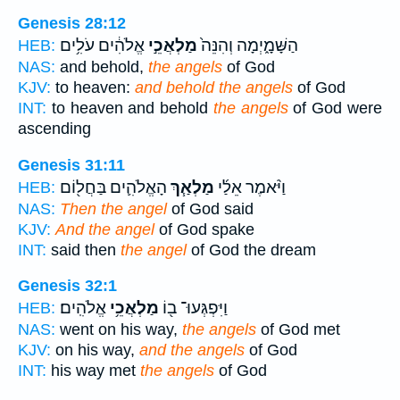
Genesis 28:12
הַשָּׁמָ֑יְמָה וְהִנֵּה֙
מַלְאֲכֵ֣י
אֱלֹהִ֔ים עֹלִ֥ים
HEB:
NAS:
and behold,
the angels
of God
KJV:
to heaven:
and behold the angels
of God
INT:
to heaven and behold
the angels
of God were
ascending
Genesis 31:11
וַיֹּ֨אמֶר אֵלַ֜י
מַלְאַ֧ךְ
הָאֱלֹהִ֛ים בַּחֲל֖וֹם
HEB:
NAS:
Then the angel
of God said
KJV:
And the angel
of God spake
INT:
said then
the angel
of God the dream
Genesis 32:1
וַיִּפְגְּעוּ־ ב֖וֹ
מַלְאֲכֵ֥י
אֱלֹהִֽים׃
HEB:
NAS:
went on his way,
the angels
of God met
KJV:
on his way,
and the angels
of God
INT:
his way met
the angels
of God