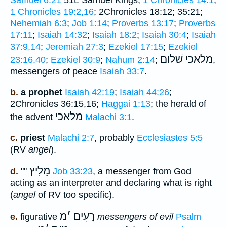
Samuel 6:21
51t. Samuel Kings,
1 Chronicles 14:1
;
1 Chronicles 19:2,16
; 2Chronicles 18:12; 35:21;
Nehemiah 6:3
;
Job 1:14
;
Proverbs 13:17
;
Proverbs
17:11
;
Isaiah 14:32
;
Isaiah 18:2
;
Isaiah 30:4
;
Isaiah
37:9,14
;
Jeremiah 27:3
;
Ezekiel 17:15
;
Ezekiel
מלאכי שׁלום
23:16,40
;
Ezekiel 30:9
;
Nahum 2:14
;
,
messengers of peace
Isaiah 33:7
.
b.
a prophet
Isaiah 42:19
;
Isaiah 44:26
;
2Chronicles 36:15,16;
Haggai 1:13
; the herald of
מלאכי
the advent
Malachi 3:1
.
c.
priest
Malachi 2:7
, probably
Ecclesiastes 5:5
(RV
angel
).
מֵלִיץ
d.
""
Job 33:23
, a messenger from God
acting as an interpreter and declaring what is right
(
angel
of RV too specific).
רָעִים
׳
מ
e.
figurative
messengers of evil
Psalm