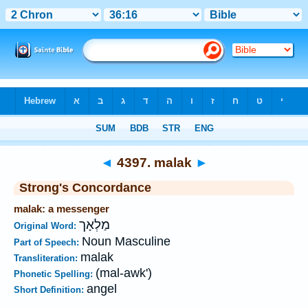
Bible
>
Strong's
>
Hebrew
> 4397
◄
4397. malak
►
Strong's Concordance
malak: a messenger
מַלְאָך
Original Word:
Noun Masculine
Part of Speech:
malak
Transliteration:
(mal-awk')
Phonetic Spelling:
angel
Short Definition: