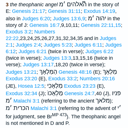
ה֯א֠להים
׳
מ
3
the theophanic angel
in the story of
E:
Genesis 21:17
;
Genesis 31:11
;
Exodus 14:19
,
יהוה
׳
מ
also in
Judges 6:20
;
Judges 13:6,9
;
in the
story of J:
Genesis 16:7
,9,10,11;
Genesis 22:11,15
;
Exodus 3:2
;
Numbers
22:22
,23,24,25,26,27,31,32,34,35 and in
Judges
2:1
;
Judges 2:4
;
Judges 5:23
;
Judges 6:11
;
Judges
6:12
;
Judges 6:21
(twice in verse);
Judges 6:22
(twice in verse);
Judges 13:3
,13,15,16 (twice in
verse);
Judges 13:17
,18,20 (twice in verse);
מַלְאָךְ
הַמַּלְאָךְ
Judges 13:21
;
Genesis 48:16
(E);
Exodus 23:20
(E),
Exodus 33:2
;
Numbers 20:16
מַלְאָכִי
(JE),
Hosea 12:5
;
Exodus 23:23
(E),
פניו
מַלְאָכוֺ
Exodus 32:34
(J);
Genesis 24:7
,40 (J),
מלאך
׳
מ
Malachi 3:1
(referring to the ancient
);
׳
י
הכרית
׳
מ
Malachi 3:1
(referring to the advent of
MP 473
for judgment, see Br
). The theophanic angel
is not mentioned in D and P.