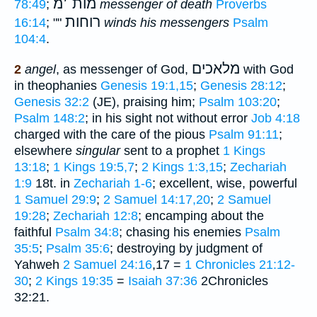
מות
׳
מ
78:49
;
messenger of death
Proverbs
רוחות
16:14
; ""
winds his messengers
Psalm
104:4
.
מלאכים
2
angel
, as messenger of God,
with God
in theophanies
Genesis 19:1,15
;
Genesis 28:12
;
Genesis 32:2
(JE), praising him;
Psalm 103:20
;
Psalm 148:2
; in his sight not without error
Job 4:18
charged with the care of the pious
Psalm 91:11
;
elsewhere
singular
sent to a prophet
1 Kings
13:18
;
1 Kings 19:5,7
;
2 Kings 1:3,15
;
Zechariah
1:9
18t. in
Zechariah 1-6
; excellent, wise, powerful
1 Samuel 29:9
;
2 Samuel 14:17,20
;
2 Samuel
19:28
;
Zechariah 12:8
; encamping about the
faithful
Psalm 34:8
; chasing his enemies
Psalm
35:5
;
Psalm 35:6
; destroying by judgment of
Yahweh
2 Samuel 24:16
,17 =
1 Chronicles 21:12-
30
;
2 Kings 19:35
=
Isaiah 37:36
2Chronicles
32:21.