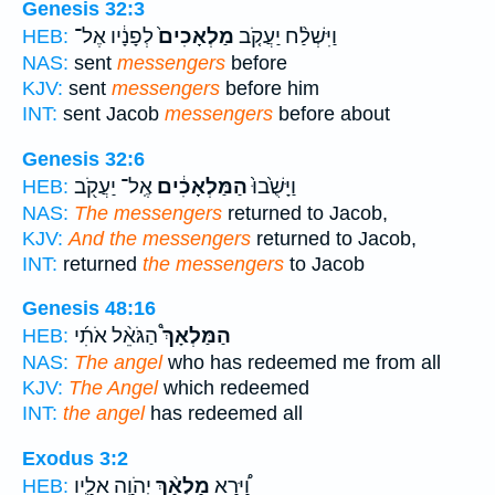
Genesis 32:3
וַיִּשְׁלַ֨ח יַעֲקֹ֤ב
מַלְאָכִים֙
לְפָנָ֔יו אֶל־
HEB:
NAS:
sent
messengers
before
KJV:
sent
messengers
before him
INT:
sent Jacob
messengers
before about
Genesis 32:6
וַיָּשֻׁ֙בוּ֙
הַמַּלְאָכִ֔ים
אֶֽל־ יַעֲקֹ֖ב
HEB:
NAS:
The messengers
returned to Jacob,
KJV:
And the messengers
returned to Jacob,
INT:
returned
the messengers
to Jacob
Genesis 48:16
הַמַּלְאָךְ֩
הַגֹּאֵ֨ל אֹתִ֜י
HEB:
NAS:
The angel
who has redeemed me from all
KJV:
The Angel
which redeemed
INT:
the angel
has redeemed all
Exodus 3:2
וַ֠יֵּרָא
מַלְאַ֨ךְ
יְהֹוָ֥ה אֵלָ֛יו
HEB: