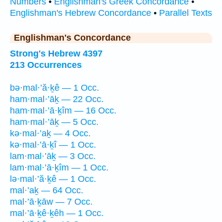
Numbers
•
Englishman's Greek Concordance
•
Englishman's Hebrew Concordance
•
Parallel Texts
Englishman's Concordance
Strong's Hebrew 4397
213 Occurrences
bə·mal·’ă·ḵê — 1 Occ.
ham·mal·’āḵ — 22 Occ.
ham·mal·’ā·ḵîm — 16 Occ.
ham·mal·’āḵ — 5 Occ.
kə·mal·’aḵ — 4 Occ.
kə·mal·’ā·ḵî — 1 Occ.
lam·mal·’āḵ — 3 Occ.
lam·mal·’ā·ḵîm — 1 Occ.
lə·mal·’ă·ḵê — 1 Occ.
mal·’aḵ — 64 Occ.
mal·’ā·ḵāw — 7 Occ.
mal·’ā·ḵê·ḵêh — 1 Occ.