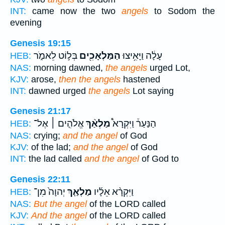
INT:
came now the two
angels
to Sodom the
evening
Genesis 19:15
עָלָ֔ה וַיָּאִ֥יצוּ
הַמַּלְאָכִ֖ים
בְּל֣וֹט לֵאמֹ֑ר
HEB:
NAS:
morning dawned,
the angels
urged Lot,
KJV:
arose,
then the angels
hastened
INT:
dawned urged
the angels
Lot saying
Genesis 21:17
הַנַּעַר֒ וַיִּקְרָא֩
מַלְאַ֨ךְ
אֱלֹהִ֤ים ׀ אֶל־
HEB:
NAS:
crying;
and the angel
of God
KJV:
of the lad;
and the angel
of God
INT:
the lad called
and the angel
of God to
Genesis 22:11
וַיִּקְרָ֨א אֵלָ֜יו
מַלְאַ֤ךְ
יְהוָה֙ מִן־
HEB:
NAS:
But the angel
of the LORD called
KJV:
And the angel
of the LORD called