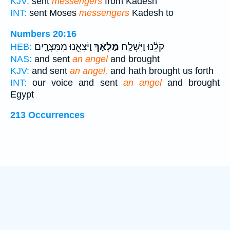
KJV:
sent
messengers
from Kadesh
INT:
sent Moses
messengers
Kadesh to
Numbers 20:16
קֹלֵ֔נוּ וַיִּשְׁלַ֣ח
מַלְאָ֔ךְ
וַיֹּצִאֵ֖נוּ מִמִּצְרָ֑יִם
HEB:
NAS:
and sent
an angel
and brought
KJV:
and sent
an angel,
and hath brought us forth
INT:
our voice and sent
an angel
and brought
Egypt
213 Occurrences