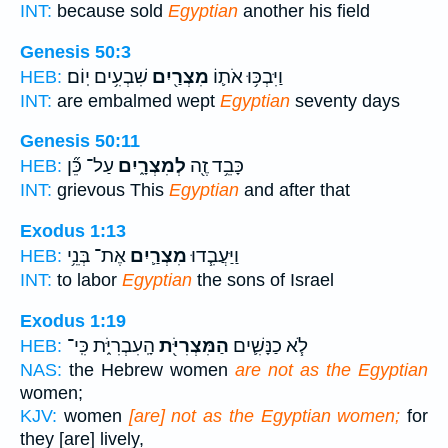
INT:
because sold
Egyptian
another his field
Genesis 50:3
וַיִּבְכּ֥וּ אֹת֛וֹ
מִצְרַ֖יִם
שִׁבְעִ֥ים יֽוֹם׃
HEB:
INT:
are embalmed wept
Egyptian
seventy days
Genesis 50:11
כָּבֵ֥ד זֶ֖ה
לְמִצְרָ֑יִם
עַל־ כֵּ֞ן
HEB:
INT:
grievous This
Egyptian
and after that
Exodus 1:13
וַיַּעֲבִ֧דוּ
מִצְרַ֛יִם
אֶת־ בְּנֵ֥י
HEB:
INT:
to labor
Egyptian
the sons of Israel
Exodus 1:19
לֹ֧א כַנָּשִׁ֛ים
הַמִּצְרִיֹּ֖ת
הָֽעִבְרִיֹּ֑ת כִּֽי־
HEB:
NAS:
the Hebrew women
are not as the Egyptian
women;
KJV:
women
[are] not as the Egyptian women;
for
they [are] lively,