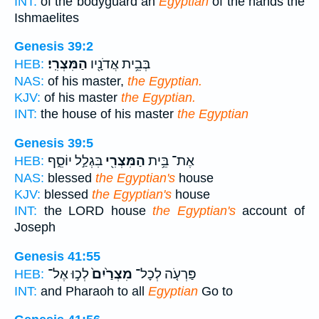
INT:
of the bodyguard an
Egyptian
of the hands the
Ishmaelites
Genesis 39:2
בְּבֵ֥ית אֲדֹנָ֖יו
הַמִּצְרִֽי׃
HEB:
NAS:
of his master,
the Egyptian.
KJV:
of his master
the Egyptian.
INT:
the house of his master
the Egyptian
Genesis 39:5
אֶת־ בֵּ֥ית
הַמִּצְרִ֖י
בִּגְלַ֣ל יוֹסֵ֑ף
HEB:
NAS:
blessed
the Egyptian's
house
KJV:
blessed
the Egyptian's
house
INT:
the LORD house
the Egyptian's
account of
Joseph
Genesis 41:55
פַּרְעֹ֤ה לְכָל־
מִצְרַ֙יִם֙
לְכ֣וּ אֶל־
HEB:
INT:
and Pharaoh to all
Egyptian
Go to