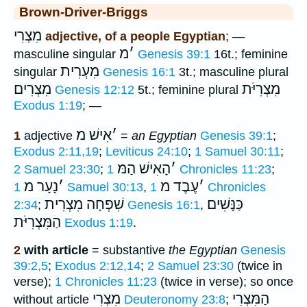
Brown-Driver-Briggs
מִצְרִי
adjective, of a people Egyptian
; —
׳
מ
masculine singular
Genesis 39:1
16t.; feminine
מִעְרִית
singular
Genesis 16:1
3t.; masculine plural
מִצְרִיֹּת
מִצְרִים
Genesis 12:12
5t.; feminine plural
Exodus 1:19
; —
׳
אִישׁ מ
1
adjective
=
an Egyptian
Genesis 39:1
;
Exodus 2:11,19
;
Leviticus 24:10
;
1 Samuel 30:11
;
׳
הָאִישׁ הַמּ
2 Samuel 23:30
;
1 Chronicles 11:23
;
׳
עֶבֶד מ
׳
נָעָר מ
1 Samuel 30:13
,
1 Chronicles
כַּנָּשִׁים
שִׁפְחָה מִצְרִית
2:34
;
Genesis 16:1
,
הַמִּצְרִיֹּת
Exodus 1:19
.
2
with article
= substantive
the Egyptian
Genesis
39:2,5
;
Exodus 2:12,14
;
2 Samuel 23:30
(twice in
verse);
1 Chronicles 11:23
(twice in verse); so once
הַמִּצְרִי
מִצְרִי
without article
Deuteronomy 23:8
;