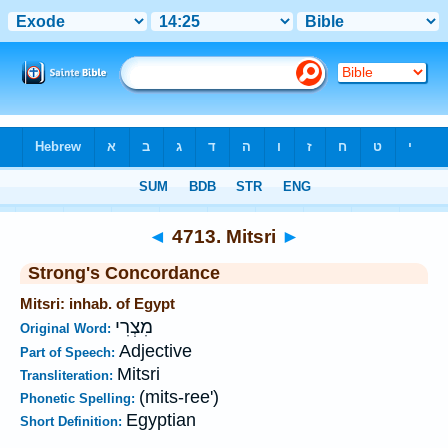
Bible
>
Strong's
>
Hebrew
> 4713
◄
4713. Mitsri
►
Strong's Concordance
Mitsri: inhab. of Egypt
מִצְרִי
Original Word:
Adjective
Part of Speech:
Mitsri
Transliteration:
(mits-ree')
Phonetic Spelling:
Egyptian
Short Definition: