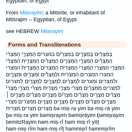
Egyptian, of Egypt
From
Mitsrayim
; a Mitsrite, or inhabitant of
Mitsrajim -- Egyptian, of Egypt.
see HEBREW
Mitsrayim
Forms and Transliterations
בְּמִצְרַ֔יִם בְּמִצְרָֽיִם בְמִצְרַ֙יִם֙ במצרים הַמִּצְרִ֑י הַמִּצְרִ֔י
הַמִּצְרִ֔ים הַמִּצְרִ֖י הַמִּצְרִ֖ים הַמִּצְרִ֗ים הַמִּצְרִ֛ית הַמִּצְרִ֜י
הַמִּצְרִ֤י הַמִּצְרִֽי׃ הַמִּצְרִי֙ הַמִּצְרִיֹּ֖ת הַמִּצְרִים֙ הַמִּצְרִית֙ המצרי
המצרי׃ המצרים המצרית וְלַמִּצְרִ֞ים וּמִצְרַ֖יִם וּמִצְרַ֣יִם
ולמצרים ומצרים לְמִצְרַ֔יִם לְמִצְרָ֑יִם לְמִצְרָֽיִם׃ למצרים
למצרים׃ מִמִּצְרַ֔יִם מִצְרִ֔י מִצְרִ֖י מִצְרִ֖ית מִצְרִ֜י מִצְרִ֣י מִצְרִי֙
מִצְרַ֔יִם מִצְרַ֖יִם מִצְרַ֗יִם מִצְרַ֙יִם֙ מִצְרַ֛יִם מִצְרַ֜יִם מִצְרַ֣יִם ׀
מִצְרַ֥יִם מִצְרַ֨יִם מִצְרַיִם֒ מִצְרָ֑יִם מִצְרָֽיִם׃ ממצרים מצרי
מצרים מצרים׃ מצרית bə·miṣ·ra·yim bə·miṣ·rā·yim
ḇə·miṣ·ra·yim bəmiṣrayim bəmiṣrāyim ḇəmiṣrayim
bemitzRayim ham·miṣ·rî ham·miṣ·rî·yōṯ
ham·miṣ·rîm ham·miṣ·rîṯ hammiṣrî hammiṣrîm