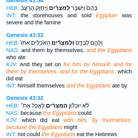
Genesis 41:56
בָּהֶם֙ וַיִּשְׁבֹּ֣ר
לְמִצְרַ֔יִם
וַיֶּחֱזַ֥ק הָֽרָעָ֖ב
HEB:
INT:
the storehouses and sold
Egyptian
was
severe and the famine
Genesis 43:32
וְלָהֶ֣ם לְבַדָּ֑ם
וְלַמִּצְרִ֞ים
הָאֹכְלִ֤ים אִתּוֹ֙
HEB:
NAS:
and them by themselves,
and the Egyptians
who ate
KJV:
And they set on
for him by himself, and for
them by themselves, and for the Egyptians,
which
did eat
INT:
himself themselves
and the Egyptians
ate by
Genesis 43:32
לֹ֨א יוּכְל֜וּן
הַמִּצְרִ֗ים
לֶאֱכֹ֤ל אֶת־
HEB:
NAS:
because
the Egyptians
could
KJV:
which did eat
with him, by themselves:
because the Egyptians
might
INT:
not could
the Egyptians
eat the Hebrews