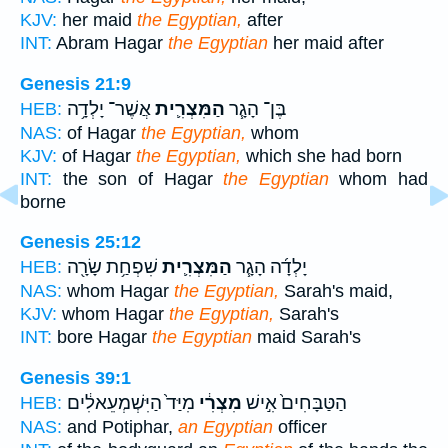
KJV:
her maid
the Egyptian,
after
INT:
Abram Hagar
the Egyptian
her maid after
Genesis 21:9
בֶּן־ הָגָ֧ר
הַמִּצְרִ֛ית
אֲשֶׁר־ יָלְדָ֥ה
HEB:
NAS:
of Hagar
the Egyptian,
whom
KJV:
of Hagar
the Egyptian,
which she had born
INT:
the son of Hagar
the Egyptian
whom had
borne
Genesis 25:12
יָלְדָ֜ה הָגָ֧ר
הַמִּצְרִ֛ית
שִׁפְחַ֥ת שָׂרָ֖ה
HEB:
NAS:
whom Hagar
the Egyptian,
Sarah's maid,
KJV:
whom Hagar
the Egyptian,
Sarah's
INT:
bore Hagar
the Egyptian
maid Sarah's
Genesis 39:1
הַטַּבָּחִים֙ אִ֣ישׁ
מִצְרִ֔י
מִיַּד֙ הַיִּשְׁמְעֵאלִ֔ים
HEB:
NAS:
and Potiphar,
an Egyptian
officer