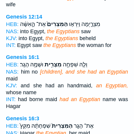
wife
Genesis 12:14
מִצְרָ֑יְמָה וַיִּרְא֤וּ
הַמִּצְרִים֙
אֶת־ הָ֣אִשָּׁ֔ה
HEB:
NAS:
into Egypt,
the Egyptians
saw
KJV:
into Egypt,
the Egyptians
beheld
INT:
Egypt saw
the Egyptians
the woman for
Genesis 16:1
וְלָ֛הּ שִׁפְחָ֥ה
מִצְרִ֖ית
וּשְׁמָ֥הּ הָגָֽר׃
HEB:
NAS:
him no
[children], and she had an Egyptian
maid
KJV:
and she had an handmaid,
an Egyptian,
whose name
INT:
had borne maid
had an Egyptian
name was
Hagar
Genesis 16:3
אֶת־ הָגָ֤ר
הַמִּצְרִית֙
שִׁפְחָתָ֔הּ מִקֵּץ֙
HEB:
NAS:
Hagar
the Egyptian,
her maid,