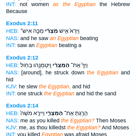
INT:
not women
as the Egyptian
the Hebrew
Because
Exodus 2:11
וַיַּרְא֙ אִ֣ישׁ
מִצְרִ֔י
מַכֶּ֥ה אִישׁ־
HEB:
NAS:
and he saw
an Egyptian
beating
INT:
saw an
Egyptian
beating a
Exodus 2:12
וַיַּךְ֙ אֶת־
הַמִּצְרִ֔י
וַֽיִּטְמְנֵ֖הוּ בַּחֽוֹל׃
HEB:
NAS:
[around], he struck down
the Egyptian
and
hid
KJV:
he slew
the Egyptian,
and hid
INT:
one struck
the Egyptian
and hid the sand
Exodus 2:14
הָרַ֖גְתָּ אֶת־
הַמִּצְרִ֑י
וַיִּירָ֤א מֹשֶׁה֙
HEB:
NAS:
me as you killed
the Egyptian?
Then Moses
KJV:
me, as thou killedst
the Egyptian?
And Moses
INT:
you killed
Egyptian
was afraid Moses