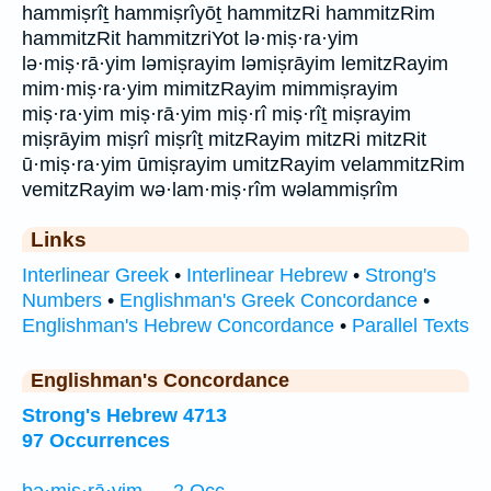
hammiṣrîṯ hammiṣrîyōṯ hammitzRi hammitzRim
hammitzRit hammitzriYot lə·miṣ·ra·yim
lə·miṣ·rā·yim ləmiṣrayim ləmiṣrāyim lemitzRayim
mim·miṣ·ra·yim mimitzRayim mimmiṣrayim
miṣ·ra·yim miṣ·rā·yim miṣ·rî miṣ·rîṯ miṣrayim
miṣrāyim miṣrî miṣrîṯ mitzRayim mitzRi mitzRit
ū·miṣ·ra·yim ūmiṣrayim umitzRayim velammitzRim
vemitzRayim wə·lam·miṣ·rîm wəlammiṣrîm
Links
Interlinear Greek
•
Interlinear Hebrew
•
Strong's
Numbers
•
Englishman's Greek Concordance
•
Englishman's Hebrew Concordance
•
Parallel Texts
Englishman's Concordance
Strong's Hebrew 4713
97 Occurrences