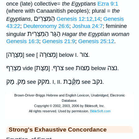
once (late) collective=
the Egyptians
Ezra 9:1
(where with Canaanitish peoples); plural =
the
הַמִּצְרִים
Egyptians
,
Genesis 12:12,14
;
Genesis
43:22
;
Deuteronomy 26:6
;
Joshua 24:7
; feminine
הָגָּר הַמִּצְרִית
singular
Hagar the Egyptian woman
Genesis 16:3
;
Genesis 21:9
;
Genesis 25:12
.
צור
מְצוּרָה
מְצֻרָה
[
] see [
] below I.
.
נצה
מַצּוּת
צרף
מַצֻּת
מַצְרֵף
vide
. [
] see
below
.
נקב
מַקֶּ֫בֶת
מקק
מַק
מָק
,
see
. I, II.
see
.
Strong's Exhaustive Concordance