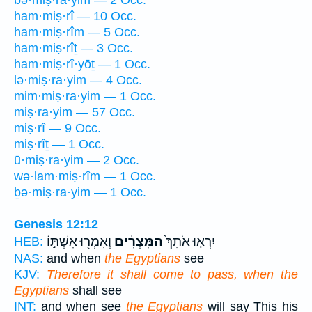
bə·miṣ·rā·yim — 2 Occ.
ham·miṣ·rî — 10 Occ.
ham·miṣ·rîm — 5 Occ.
ham·miṣ·rîṯ — 3 Occ.
ham·miṣ·rî·yōṯ — 1 Occ.
lə·miṣ·ra·yim — 4 Occ.
mim·miṣ·ra·yim — 1 Occ.
miṣ·ra·yim — 57 Occ.
miṣ·rî — 9 Occ.
miṣ·rîṯ — 1 Occ.
ū·miṣ·ra·yim — 2 Occ.
wə·lam·miṣ·rîm — 1 Occ.
ḇə·miṣ·ra·yim — 1 Occ.
Genesis 12:12
יִרְא֤וּ אֹתָךְ֙
הַמִּצְרִ֔ים
וְאָמְר֖וּ אִשְׁתּ֣וֹ
HEB:
NAS:
and when
the Egyptians
see
KJV:
Therefore it shall come to pass, when the
Egyptians
shall see
INT:
and when see
the Egyptians
will say This his