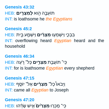
Genesis 43:32
תוֹעֵבָ֥ה הִ֖וא
לְמִצְרָֽיִם׃
HEB:
INT:
is loathsome he
the Egyptians
Genesis 45:2
בִּבְכִ֑י וַיִּשְׁמְע֣וּ
מִצְרַ֔יִם
וַיִּשְׁמַ֖ע בֵּ֥ית
HEB:
INT:
overflowing heard
Egyptian
heard and the
household
Genesis 46:34
כִּֽי־ תוֹעֲבַ֥ת
מִצְרַ֖יִם
כָּל־ רֹ֥עֵה
HEB:
INT:
for is loathsome
Egyptian
every shepherd
Genesis 47:15
וַיָּבֹאוּ֩ כָל־
מִצְרַ֨יִם
אֶל־ יוֹסֵ֤ף
HEB:
INT:
came all
Egyptian
to Joseph
Genesis 47:20
כִּֽי־ מָכְר֤וּ
מִצְרַ֙יִם֙
אִ֣ישׁ שָׂדֵ֔הוּ
HEB: