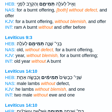
וְאַ֥יִל לְעֹלָ֖ה
תְּמִימִ֑ם
וְהַקְרֵ֖ב לִפְנֵ֥י
HEB:
NAS:
for a burnt offering,
[both] without defect,
and
offer
KJV:
for a burnt offering,
without blemish,
and offer
INT:
ram A burnt
without
and offer before
Leviticus 9:3
בְּנֵי־ שָׁנָ֛ה
תְּמִימִ֖ם
לְעֹלָֽה׃
HEB:
NAS:
old,
without defect,
for a burnt offering,
KJV:
year,
without blemish,
for a burnt offering;
INT:
old year
without
A burnt
Leviticus 14:10
שְׁנֵֽי־ כְבָשִׂים֙
תְּמִימִ֔ים
וְכַבְשָׂ֥ה אַחַ֛ת
HEB:
NAS:
male lambs
without
defect,
KJV:
he lambs
without blemish,
and one
INT:
two male
without
ewe and one
Leviticus 14:10
בַּת־ שְׁנָתָ֖הּ
תְּמִימָ֑ה
וּשְׁלֹשָׁ֣ה עֶשְׂרֹנִ֗ים
HEB: