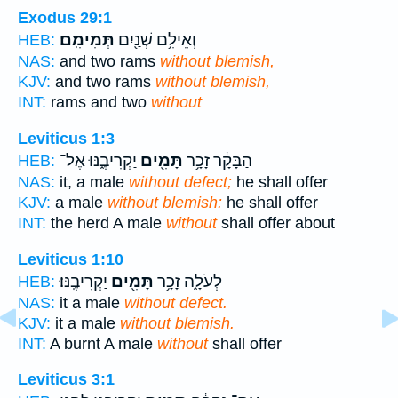
Exodus 29:1
וְאֵילִ֥ם שְׁנַ֖יִם
תְּמִימִֽם׃
HEB:
NAS:
and two rams
without blemish,
KJV:
and two rams
without blemish,
INT:
rams and two
without
Leviticus 1:3
הַבָּקָ֔ר זָכָ֥ר
תָּמִ֖ים
יַקְרִיבֶ֑נּוּ אֶל־
HEB:
NAS:
it, a male
without defect;
he shall offer
KJV:
a male
without blemish:
he shall offer
INT:
the herd A male
without
shall offer about
Leviticus 1:10
לְעֹלָ֑ה זָכָ֥ר
תָּמִ֖ים
יַקְרִיבֶֽנּוּ׃
HEB:
NAS:
it a male
without defect.
KJV:
it a male
without blemish.
INT:
A burnt A male
without
shall offer
Leviticus 3:1