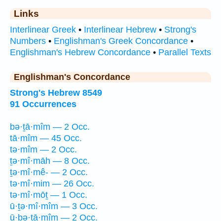
Links
Interlinear Greek
•
Interlinear Hebrew
•
Strong's
Numbers
•
Englishman's Greek Concordance
•
Englishman's Hebrew Concordance
•
Parallel Texts
Englishman's Concordance
Strong's Hebrew 8549
91 Occurrences
bə·ṯā·mîm — 2 Occ.
tā·mîm — 45 Occ.
tə·mîm — 2 Occ.
ṯə·mî·māh — 8 Occ.
ṯə·mî·mê- — 2 Occ.
tə·mî·mim — 26 Occ.
tə·mî·mōṯ — 1 Occ.
ū·ṯə·mî·mîm — 3 Occ.
ū·ḇə·ṯā·mîm — 2 Occ.