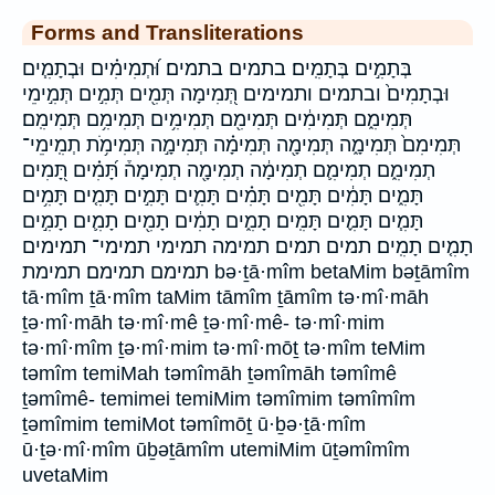
Forms and Transliterations
בְּתָמִ֣ים בְּתָמִֽים׃ בתמים בתמים׃ וּ֝תְמִימִ֗ים וּבְתָמִ֧ים
וּבְתָמִים֙ ובתמים ותמימים תְּ֭מִימָה תְּמִ֖ים תְּמִ֣ים תְּמִ֣ימֵי
תְּמִימִ֑ם תְּמִימִ֔ים תְּמִימִ֖ם תְּמִימִ֥ים תְּמִימִ֥ם תְּמִימִֽם׃
תְּמִימִם֙ תְּמִימָ֑ה תְּמִימָ֖ה תְּמִימָ֗ה תְּמִימָ֣ה תְּמִימֹ֥ת תְמִֽימֵי־
תְמִימִ֑ם תְמִימִ֛ם תְמִימָ֔ה תְמִימָ֖ה תְמִימָה֒ תָּ֝מִ֗ים תָּ֭מִים
תָּמִ֑ים תָּמִ֔ים תָּמִ֖ים תָּמִ֗ים תָּמִ֛ים תָּמִ֣ים תָּמִ֤ים תָּמִ֥ים
תָּמִ֧ים תָּמִ֪ים תָּמִֽים׃ תָמִ֑ים תָמִ֔ים תָמִ֖ים תָמִ֛ים תָמִ֣ים
תָמִ֤ים תָמִֽים׃ תמים תמים׃ תמימה תמימי תמימי־ תמימים
תמימם תמימם׃ תמימת bə·ṯā·mîm betaMim bəṯāmîm
tā·mîm ṯā·mîm taMim tāmîm ṯāmîm tə·mî·māh
ṯə·mî·māh tə·mî·mê ṯə·mî·mê- tə·mî·mim
tə·mî·mîm ṯə·mî·mim tə·mî·mōṯ tə·mîm teMim
təmîm temiMah təmîmāh ṯəmîmāh təmîmê
ṯəmîmê- temimei temiMim təmîmim təmîmîm
ṯəmîmim temiMot təmîmōṯ ū·ḇə·ṯā·mîm
ū·ṯə·mî·mîm ūḇəṯāmîm utemiMim ūṯəmîmîm
uvetaMim