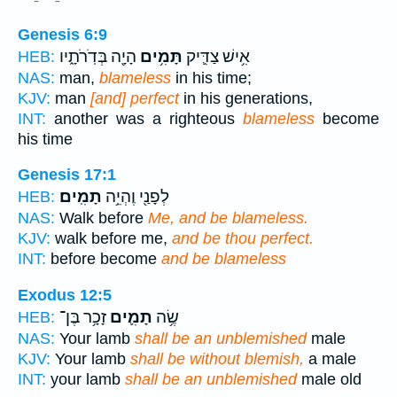
Genesis 6:9
אִ֥ישׁ צַדִּ֛יק
תָּמִ֥ים
הָיָ֖ה בְּדֹֽרֹתָ֑יו
HEB:
NAS:
man,
blameless
in his time;
KJV:
man
[and] perfect
in his generations,
INT:
another was a righteous
blameless
become
his time
Genesis 17:1
לְפָנַ֖י וֶהְיֵ֥ה
תָמִֽים׃
HEB:
NAS:
Walk before
Me, and be blameless.
KJV:
walk before me,
and be thou perfect.
INT:
before become
and be blameless
Exodus 12:5
שֶׂ֥ה
תָמִ֛ים
זָכָ֥ר בֶּן־
HEB:
NAS:
Your lamb
shall be an unblemished
male
KJV:
Your lamb
shall be without blemish,
a male
INT:
your lamb
shall be an unblemished
male old