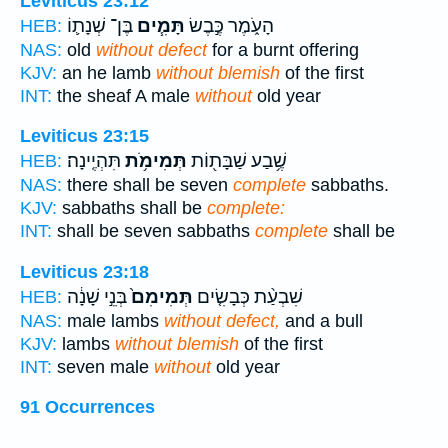
Leviticus 23:12
הָעֹ֑מֶר כֶּ֣בֶשׂ
תָּמִ֧ים
בֶּן־ שְׁנָת֛וֹ
HEB:
NAS:
old
without defect
for a burnt offering
KJV:
an he lamb
without blemish
of the first
INT:
the sheaf A male
without
old year
Leviticus 23:15
שֶׁ֥בַע שַׁבָּת֖וֹת
תְּמִימֹ֥ת
תִּהְיֶֽינָה׃
HEB:
NAS:
there shall be seven
complete
sabbaths.
KJV:
sabbaths shall be
complete:
INT:
shall be seven sabbaths
complete
shall be
Leviticus 23:18
שִׁבְעַ֨ת כְּבָשִׂ֤ים
תְּמִימִם֙
בְּנֵ֣י שָׁנָ֔ה
HEB:
NAS:
male lambs
without defect,
and a bull
KJV:
lambs
without blemish
of the first
INT:
seven male
without
old year
91 Occurrences