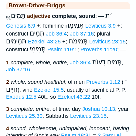
Brown-Driver-Briggs
׳
ת
תָּמִים
adjective
complete, sound
; —
91
תְּמִימָה
Genesis 6:9
+; feminine
Leviticus 3:9
+;
תְּמִים
construct
Job 36:4
;
Job 37:16
; plural
תְּמִימֹת
תְּמִימִים
Ezekiel 43:25
+;
Leviticus 23:15
;
תְּמִימֵי
construct
Psalm 119:1
;
Proverbs 11:20
; —
תְּמִים דֵעוֺת
1
complete, whole, entire
,
Job 36:4
,
Job 37:16
.
2
whole, sound healthful
, of men
Proverbs 1:12
(""
חַיִּים
); vine
Ezekiel 15:5
; usually of sacrificial P, P;
Exodus 12:5
40t., so
Ezekiel 43:22
10t.
3
complete, entire
, of time: day
Joshua 10:13
; year
Leviticus 25:30
; Sabbaths
Leviticus 23:15
.
4
sound, wholesome, unimpaired, innocent, having
integrity:
of God's way
Psalm 18:31
=
2 Samuel