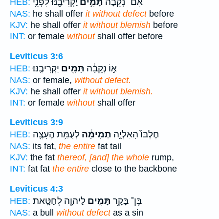
אִם־ נְקֵבָ֔ה
תָּמִ֥ים
יַקְרִיבֶ֖נּוּ לִפְנֵ֥י
HEB:
NAS:
he shall offer
it without defect
before
KJV:
he shall offer
it without blemish
before
INT:
or female
without
shall offer before
Leviticus 3:6
א֣וֹ נְקֵבָ֔ה
תָּמִ֖ים
יַקְרִיבֶֽנּוּ׃
HEB:
NAS:
or female,
without defect.
KJV:
he shall offer
it without blemish.
INT:
or female
without
shall offer
Leviticus 3:9
חֶלְבּוֹ֙ הָאַלְיָ֣ה
תְמִימָ֔ה
לְעֻמַּ֥ת הֶעָצֶ֖ה
HEB:
NAS:
its fat,
the entire
fat tail
KJV:
the fat
thereof, [and] the whole
rump,
INT:
fat fat
the entire
close to the backbone
Leviticus 4:3
בֶּן־ בָּקָ֥ר
תָּמִ֛ים
לַיהוָ֖ה לְחַטָּֽאת׃
HEB:
NAS:
a bull
without defect
as a sin