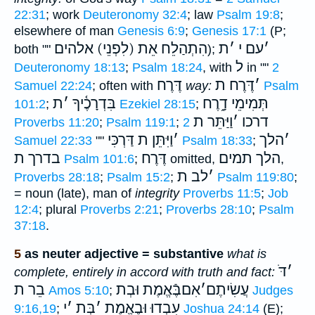
22:31
; work
Deuteronomy 32:4
; law
Psalm 19:8
;
elsewhere of man
Genesis 6:9
;
Genesis 17:1
(P;
׳
עם י
׳
ת
הִתְהַלֵח אֵת (לִפְנֵי) אלהים
both ""
);
ל
Deuteronomy 18:13
;
Psalm 18:24
, with
in ""
2
׳
דֶּרֶח ת
דֶּרֶח
Samuel 22:24
; often with
way:
Psalm
תְּמִימֵי דָ֑רֶח
בִּדְרָכֶ֫יךָ
׳
ת
101:2
;
Ezekiel 28:15
;
דרכו
׳
וַיַּתֵּר ת
Proverbs 11:20
;
Psalm 119:1
;
2
׳
הלך
׳
וַיִּתֵּן ת
דַּרְכִּי
Samuel 22:33
""
Psalm 18:33
;
הלך תמים
דֶּרֶח
בדרך ת
Psalm 101:6
;
omitted,
,
׳
לב ת
Proverbs 28:18
;
Psalm 15:2
;
Psalm 119:80
;
= noun (late), man of
integrity
Proverbs 11:5
;
Job
12:4
; plural
Proverbs 2:21
;
Proverbs 28:10
;
Psalm
37:18
.
5
as neuter adjective = substantive
what is
׳
דֹּ
complete, entirely in accord with truth and fact:
עֲשִׂיתֶם
׳
אִםבֶּֿאֱמֶת וּבְת
בֵר ת
Amos 5:10
;
Judges
עִבְדוּ
וּבֶאֱמֶת
׳
בְּת
׳
י
9:16,19
;
Joshua 24:14
(E);