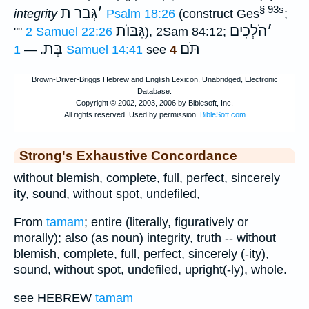
§ 93s
׳
גְּבַר ת
integrity
Psalm 18:26
(construct Ges
;
׳
הֹלְכִים
גִּבּוֺת
""
2 Samuel 22:26
), 2Sam 84:12;
תֹּם
בְּת
. —
1 Samuel 14:41
see
4
Strong's Exhaustive Concordance
without blemish, complete, full, perfect, sincerely
ity, sound, without spot, undefiled,
From
tamam
; entire (literally, figuratively or
morally); also (as noun) integrity, truth -- without
blemish, complete, full, perfect, sincerely (-ity),
sound, without spot, undefiled, upright(-ly), whole.
see HEBREW
tamam