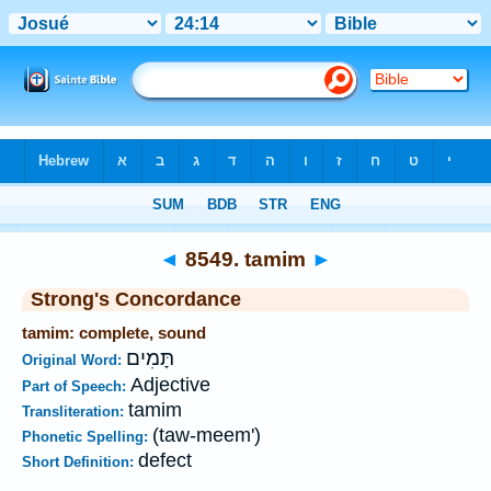
Bible
>
Strong's
>
Hebrew
> 8549
◄
8549. tamim
►
Strong's Concordance
tamim: complete, sound
תָּמִים
Original Word:
Adjective
Part of Speech:
tamim
Transliteration:
(taw-meem')
Phonetic Spelling:
defect
Short Definition: