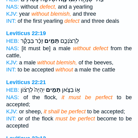
NAS:
without
defect,
and a yearling
KJV:
year
without blemish,
and three
INT:
of the first yearling
defect
and three deals
Leviticus 22:19
לִֽרְצֹנְכֶ֑ם
תָּמִ֣ים
זָכָ֔ר בַּבָּקָ֕ר
HEB:
NAS:
[it must be] a male
without defect
from the
cattle,
KJV:
a male
without blemish,
of the beeves,
INT:
to be accepted
without
a male the cattle
Leviticus 22:21
א֣וֹ בַצֹּ֑אן
תָּמִ֤ים
יִֽהְיֶה֙ לְרָצ֔וֹן
HEB:
NAS:
of the flock,
it must be perfect
to be
accepted;
KJV:
or sheep,
it shall be perfect
to be accepted;
INT:
or of the flock
must be perfect
become to be
accepted