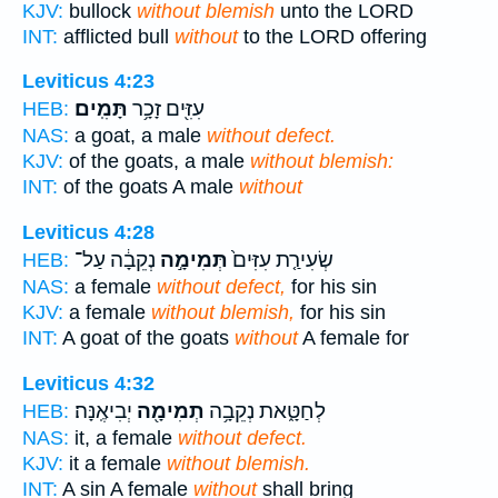
KJV:
bullock
without blemish
unto the LORD
INT:
afflicted bull
without
to the LORD offering
Leviticus 4:23
עִזִּ֖ים זָכָ֥ר
תָּמִֽים׃
HEB:
NAS:
a goat, a male
without defect.
KJV:
of the goats, a male
without blemish:
INT:
of the goats A male
without
Leviticus 4:28
שְׂעִירַ֤ת עִזִּים֙
תְּמִימָ֣ה
נְקֵבָ֔ה עַל־
HEB:
NAS:
a female
without defect,
for his sin
KJV:
a female
without blemish,
for his sin
INT:
A goat of the goats
without
A female for
Leviticus 4:32
לְחַטָּ֑את נְקֵבָ֥ה
תְמִימָ֖ה
יְבִיאֶֽנָּה׃
HEB:
NAS:
it, a female
without defect.
KJV:
it a female
without blemish.
INT:
A sin A female
without
shall bring