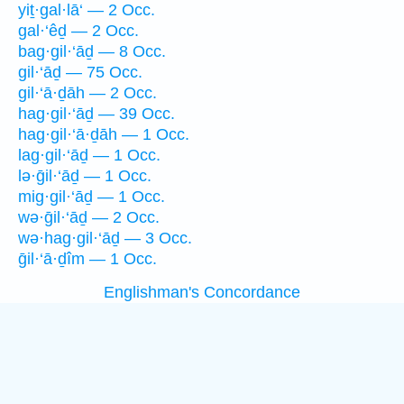
yiṯ·gal·lā‘ — 2 Occ.
gal·‘êḏ — 2 Occ.
bag·gil·‘āḏ — 8 Occ.
gil·‘āḏ — 75 Occ.
gil·‘ā·ḏāh — 2 Occ.
hag·gil·‘āḏ — 39 Occ.
hag·gil·‘ā·ḏāh — 1 Occ.
lag·gil·‘āḏ — 1 Occ.
lə·ḡil·‘āḏ — 1 Occ.
mig·gil·‘āḏ — 1 Occ.
wə·ḡil·‘āḏ — 2 Occ.
wə·hag·gil·‘āḏ — 3 Occ.
ḡil·‘ā·ḏîm — 1 Occ.
Englishman's Concordance