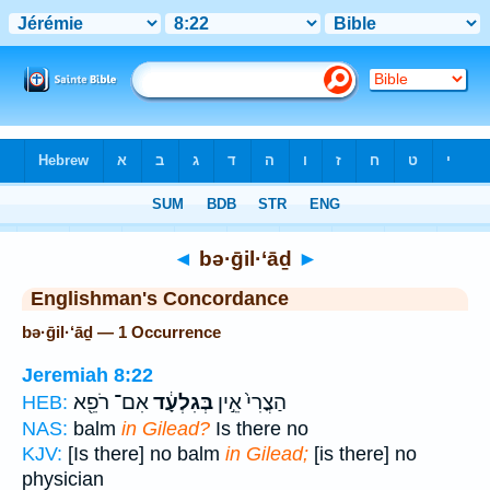
Bible
>
Strong's
> Hebrew
◄
bə·ḡil·‘āḏ
►
Englishman's Concordance
bə·ḡil·‘āḏ — 1 Occurrence
Jeremiah 8:22
הַצֳרִי֙ אֵ֣ין
בְּגִלְעָ֔ד
אִם־ רֹפֵ֖א
HEB:
NAS:
balm
in Gilead?
Is there no
KJV:
[Is there] no balm
in Gilead;
[is there] no
physician