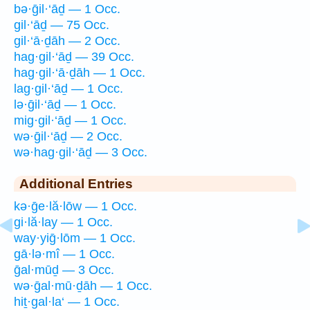
bə·ḡil·‘āḏ — 1 Occ.
gil·‘āḏ — 75 Occ.
gil·‘ā·ḏāh — 2 Occ.
hag·gil·‘āḏ — 39 Occ.
hag·gil·‘ā·ḏāh — 1 Occ.
lag·gil·‘āḏ — 1 Occ.
lə·ḡil·‘āḏ — 1 Occ.
mig·gil·‘āḏ — 1 Occ.
wə·ḡil·‘āḏ — 2 Occ.
wə·hag·gil·‘āḏ — 3 Occ.
Additional Entries
kə·ḡe·lă·lōw — 1 Occ.
gi·lă·lay — 1 Occ.
way·yiḡ·lōm — 1 Occ.
gā·lə·mî — 1 Occ.
ḡal·mūḏ — 3 Occ.
wə·ḡal·mū·ḏāh — 1 Occ.
hiṯ·gal·la‘ — 1 Occ.