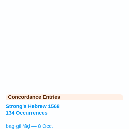
Concordance Entries
Strong's Hebrew 1568
134 Occurrences
bag·gil·‘āḏ — 8 Occ.