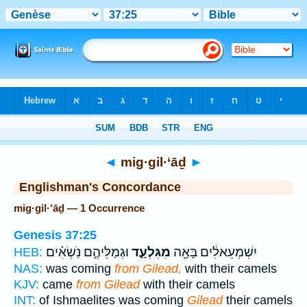
Bible
>
Strong's
> Hebrew
◄
mig·gil·‘āḏ
►
Englishman's Concordance
mig·gil·‘āḏ — 1 Occurrence
Genesis 37:25
יִשְׁמְעֵאלִ֔ים בָּאָ֖ה
מִגִּלְעָ֑ד
וּגְמַלֵּיהֶ֣ם נֹֽשְׂאִ֗ים
HEB:
NAS:
was coming
from Gilead,
with their camels
KJV:
came
from Gilead
with their camels
INT:
of Ishmaelites was coming
Gilead
their camels