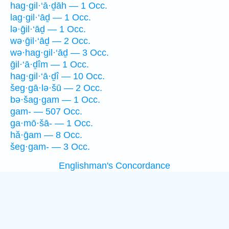
hag·gil·‘ā·ḏāh — 1 Occ.
lag·gil·‘āḏ — 1 Occ.
lə·ḡil·‘āḏ — 1 Occ.
wə·ḡil·‘āḏ — 2 Occ.
wə·hag·gil·‘āḏ — 3 Occ.
ḡil·‘ā·ḏîm — 1 Occ.
hag·gil·‘ā·ḏî — 10 Occ.
šeg·gā·lə·šū — 2 Occ.
bə·šag·gam — 1 Occ.
gam- — 507 Occ.
ga·mō·šā- — 1 Occ.
hă·ḡam — 8 Occ.
šeg·gam- — 3 Occ.
Englishman's Concordance