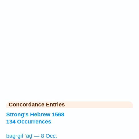
Concordance Entries
Strong's Hebrew 1568
134 Occurrences
bag·gil·‘āḏ — 8 Occ.