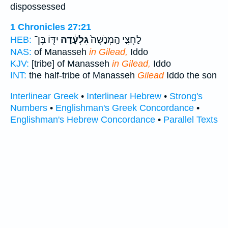
dispossessed
1 Chronicles 27:21
לַחֲצִ֤י הַֽמְנַשֶּׁה֙
גִּלְעָ֔דָה
יִדּ֖וֹ בֶּן־
HEB:
NAS:
of Manasseh
in Gilead,
Iddo
KJV:
[tribe] of Manasseh
in Gilead,
Iddo
INT:
the half-tribe of Manasseh
Gilead
Iddo the son
Interlinear Greek
•
Interlinear Hebrew
•
Strong's
Numbers
•
Englishman's Greek Concordance
•
Englishman's Hebrew Concordance
•
Parallel Texts