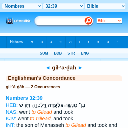
Bible
>
Strong's
> Hebrew
◄
gil·‘ā·ḏāh
►
Englishman's Concordance
gil·‘ā·ḏāh — 2 Occurrences
Numbers 32:39
בֶּן־ מְנַשֶּׁ֛ה
גִּלְעָ֖דָה
וַֽיִּלְכְּדֻ֑הָ וַיּ֖וֹרֶשׁ
HEB:
NAS:
went
to Gilead
and took
KJV:
went
to Gilead,
and took
INT:
the son of Manasseh
to Gilead
and took and