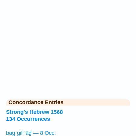
Concordance Entries
Strong's Hebrew 1568
134 Occurrences
bag·gil·‘āḏ — 8 Occ.