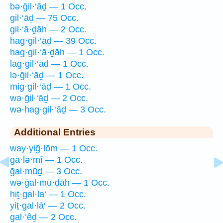
bə·ḡil·‘āḏ — 1 Occ.
gil·‘āḏ — 75 Occ.
gil·‘ā·ḏāh — 2 Occ.
hag·gil·‘āḏ — 39 Occ.
hag·gil·‘ā·ḏāh — 1 Occ.
lag·gil·‘āḏ — 1 Occ.
lə·ḡil·‘āḏ — 1 Occ.
mig·gil·‘āḏ — 1 Occ.
wə·ḡil·‘āḏ — 2 Occ.
wə·hag·gil·‘āḏ — 3 Occ.
Additional Entries
way·yiḡ·lōm — 1 Occ.
gā·lə·mî — 1 Occ.
ḡal·mūḏ — 3 Occ.
wə·ḡal·mū·ḏāh — 1 Occ.
hiṯ·gal·la‘ — 1 Occ.
yiṯ·gal·lā‘ — 2 Occ.
gal·‘êḏ — 2 Occ.