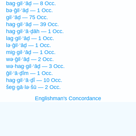
bag·gil·‘āḏ — 8 Occ.
bə·ḡil·‘āḏ — 1 Occ.
gil·‘āḏ — 75 Occ.
hag·gil·‘āḏ — 39 Occ.
hag·gil·‘ā·ḏāh — 1 Occ.
lag·gil·‘āḏ — 1 Occ.
lə·ḡil·‘āḏ — 1 Occ.
mig·gil·‘āḏ — 1 Occ.
wə·ḡil·‘āḏ — 2 Occ.
wə·hag·gil·‘āḏ — 3 Occ.
ḡil·‘ā·ḏîm — 1 Occ.
hag·gil·‘ā·ḏî — 10 Occ.
šeg·gā·lə·šū — 2 Occ.
Englishman's Concordance