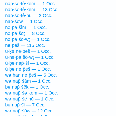
nap̄·šō·ṯê·ḵem — 1 Occ.
nap̄·šō·ṯê·ḵem — 13 Occ.
nap̄·šō·ṯê·nū — 3 Occ.
nap̄·šōw — 1 Occ.
nə·p̄ā·šîm — 1 Occ.
nə·p̄ā·šōṯ — 8 Occ.
nə·p̄ā·śō·wṯ — 1 Occ.
ne·p̄eš — 115 Occ.
ū·ḵə·ne·p̄eš — 1 Occ.
ū·nə·p̄ā·šō·wṯ — 1 Occ.
ū·ḇə·nap̄·šî — 1 Occ.
ū·ḇə·ne·p̄eš — 1 Occ.
wə·han·ne·p̄eš — 5 Occ.
wə·nap̄·šām — 1 Occ.
ḇə·nap̄·šêḵ — 1 Occ.
wə·nap̄·šə·ḵem — 1 Occ.
wə·nap̄·šê·nū — 1 Occ.
ḇə·nap̄·šî — 7 Occ.
wə·nap̄·šōw — 12 Occ.