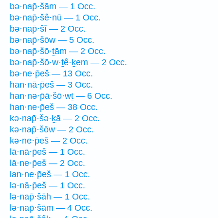
bə·nap̄·šām — 1 Occ.
bə·nap̄·šê·nū — 1 Occ.
bə·nap̄·šî — 2 Occ.
bə·nap̄·šōw — 5 Occ.
bə·nap̄·šō·ṯām — 2 Occ.
bə·nap̄·šō·w·ṯê·ḵem — 2 Occ.
bə·ne·p̄eš — 13 Occ.
han·nā·p̄eš — 3 Occ.
han·nə·p̄ā·šō·wṯ — 6 Occ.
han·ne·p̄eš — 38 Occ.
kə·nap̄·šə·ḵā — 2 Occ.
kə·nap̄·šōw — 2 Occ.
kə·ne·p̄eš — 2 Occ.
lā·nā·p̄eš — 1 Occ.
lā·ne·p̄eš — 2 Occ.
lan·ne·p̄eš — 1 Occ.
lə·nā·p̄eš — 1 Occ.
lə·nap̄·šāh — 1 Occ.
lə·nap̄·šām — 4 Occ.