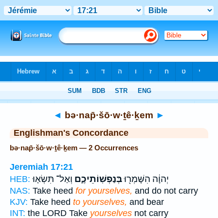
Bible
>
Strong's
> Hebrew
◄
bə·nap̄·šō·w·ṯê·ḵem
►
Englishman's Concordance
bə·nap̄·šō·w·ṯê·ḵem — 2 Occurrences
Jeremiah 17:21
יְהוָ֔ה הִשָּׁמְר֖וּ
בְּנַפְשֽׁוֹתֵיכֶ֑ם
וְאַל־ תִּשְׂא֤וּ
HEB:
NAS:
Take heed
for yourselves,
and do not carry
KJV:
Take heed
to yourselves,
and bear
INT:
the LORD Take
yourselves
not carry