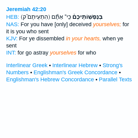
Jeremiah 42:20
בְּנַפְשֽׁוֹתֵיכֶם֒
כִּֽי־ אַתֶּ֞ם
(הִתְעֵיתֶם֮ ק)
HEB:
NAS:
For you have [only] deceived
yourselves;
for
it is you who sent
KJV:
For ye dissembled
in your hearts,
when ye
sent
INT:
for go astray
yourselves
for who
Interlinear Greek
•
Interlinear Hebrew
•
Strong's
Numbers
•
Englishman's Greek Concordance
•
Englishman's Hebrew Concordance
•
Parallel Texts