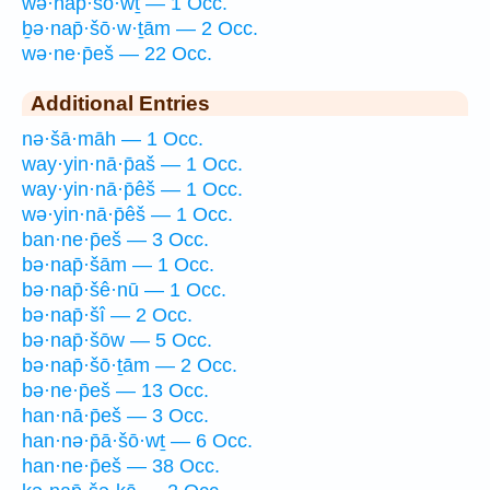
wə·nap̄·šō·wṯ — 1 Occ.
ḇə·nap̄·šō·w·ṯām — 2 Occ.
wə·ne·p̄eš — 22 Occ.
Additional Entries
nə·šā·māh — 1 Occ.
way·yin·nā·p̄aš — 1 Occ.
way·yin·nā·p̄êš — 1 Occ.
wə·yin·nā·p̄êš — 1 Occ.
ban·ne·p̄eš — 3 Occ.
bə·nap̄·šām — 1 Occ.
bə·nap̄·šê·nū — 1 Occ.
bə·nap̄·šî — 2 Occ.
bə·nap̄·šōw — 5 Occ.
bə·nap̄·šō·ṯām — 2 Occ.
bə·ne·p̄eš — 13 Occ.
han·nā·p̄eš — 3 Occ.
han·nə·p̄ā·šō·wṯ — 6 Occ.
han·ne·p̄eš — 38 Occ.