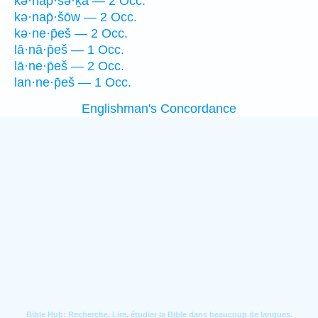
kə·nap̄·šə·ḵā — 2 Occ.
kə·nap̄·šōw — 2 Occ.
kə·ne·p̄eš — 2 Occ.
lā·nā·p̄eš — 1 Occ.
lā·ne·p̄eš — 2 Occ.
lan·ne·p̄eš — 1 Occ.
Englishman's Concordance