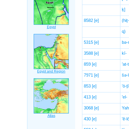
ḵ]
8582
[e]
(hiṯ
q)
5315
[e]
bə-
3588
[e]
kî-
859
[e]
’at
7971
[e]
šə-
853
[e]
’ō-ṯî
413
[e]
’el-
3068
[e]
Yah
430
[e]
’ĕ-