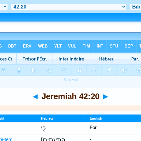
◄
Jeremiah 42:20
►
lit
Hebrew
English
כִּ֣י
For
-‘ê-ṯem
[הִתְעֵתֶים
-