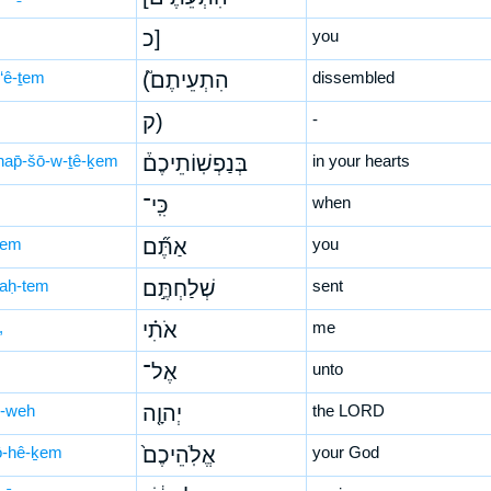
כ]
you
-‘ê-ṯem
(הִתְעֵיתֶם֮
dissembled
ק)
-
nap̄-šō-w-ṯê-ḵem
בְּנַפְשֽׁוֹתֵיכֶם֒
in your hearts
כִּֽי־
when
-tem
אַתֶּ֞ם
you
laḥ-tem
שְׁלַחְתֶּ֣ם
sent
,
אֹתִ֗י
me
אֶל־
unto
-weh
יְהוָ֤ה
the LORD
lō-hê-ḵem
אֱלֹֽהֵיכֶם֙
your God