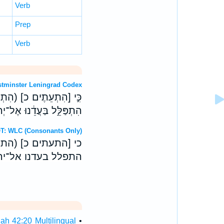
Verb
Prep
Verb
OT: Westminster Leningrad Codex
כִּ֣י [הִתְעֵתֶים כ] (הִתְעֵ
הִתְפַּלֵּ֣ל בַּעֲדֵ֔נוּ אֶל־יְהו
Hebrew OT: WLC (Consonants Only)
כי [התעתים כ] (הת
התפלל בעדנו אל־יהוה
ah 42:20 Multilingual
•