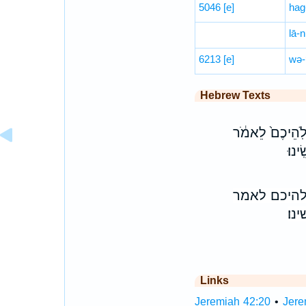
5046
[e]
hag
lā-
6213
[e]
wə-
Hebrew Texts
לֹֽהֵיכֶם֙ לֵאמֹ֔ר
ינוּ׃
להיכם לאמר
נו׃
Links
Jeremiah 42:20
•
Jere