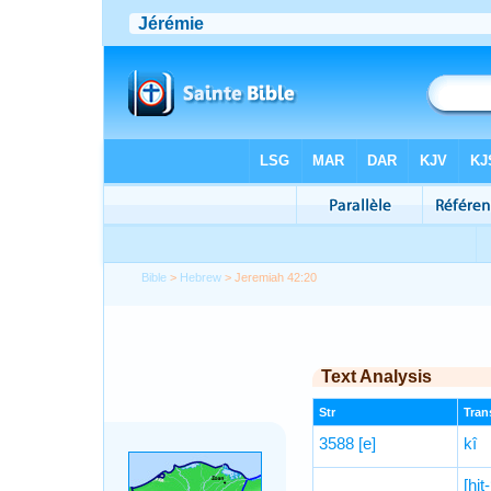
Bible
>
Hebrew
> Jeremiah 42:20
Text Analysis
Str
Trans
3588
[e]
kî
[hiṯ