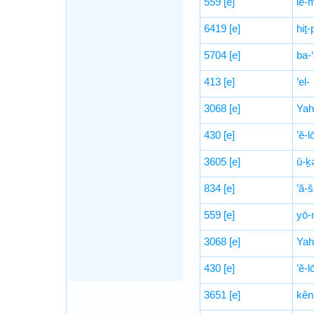
559
[e]
lê-
6419
[e]
hiṯ-
5704
[e]
ba-
413
[e]
’el-
3068
[e]
Yah
430
[e]
’ĕ-l
3605
[e]
ū-ḵ
834
[e]
’ă-š
559
[e]
yō-
3068
[e]
Yah
430
[e]
’ĕ-l
3651
[e]
kên