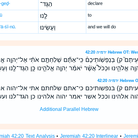
-geḏ-
הַגֶּד־
declare
nū
לָ֖נוּ
to
‘ā-śî-nū.
וְעָשִֽׂינוּ׃
and we will do
ירמיה 42:20 Hebrew 
יתֶם֮ ק) בְּנַפְשֹֽׁותֵיכֶם֒ כִּֽי־אַתֶּ֞ם שְׁלַחְתֶּ֣ם אֹתִ֗י אֶל־יְהוָ֤ה אֱ
ָ֖ה אֱלֹהֵ֑ינוּ וּכְכֹל֩ אֲשֶׁ֨ר יֹאמַ֜ר יְהוָ֧ה אֱלֹהֵ֛ינוּ כֵּ֥ן הַגֶּד־לָ֖נוּ וְעָשִֽׂ
ירמיה 42:20 
עיתם ק) בנפשותיכם כי־אתם שלחתם אתי אל־יהוה א
 אלהינו וככל אשר יאמר יהוה אלהינו כן הגד־לנו ועשי
Additional Parallel Hebrew
miah 42:20 Text Analysis
•
Jeremiah 42:20 Interlinear
•
Jeremi