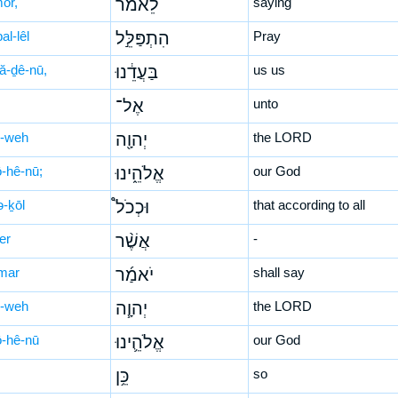
mōr,
לֵאמֹ֔ר
saying
pal-lêl
הִתְפַּלֵּ֣ל
Pray
‘ă-ḏê-nū,
בַּעֲדֵ֔נוּ
us us
אֶל־
unto
-weh
יְהוָ֖ה
the LORD
ō-hê-nū;
אֱלֹהֵ֑ינוּ
our God
ə-ḵōl
וּכְכֹל֩
that according to all
er
אֲשֶׁ֨ר
-
mar
יֹאמַ֜ר
shall say
-weh
יְהוָ֧ה
the LORD
ō-hê-nū
אֱלֹהֵ֛ינוּ
our God
כֵּ֥ן
so