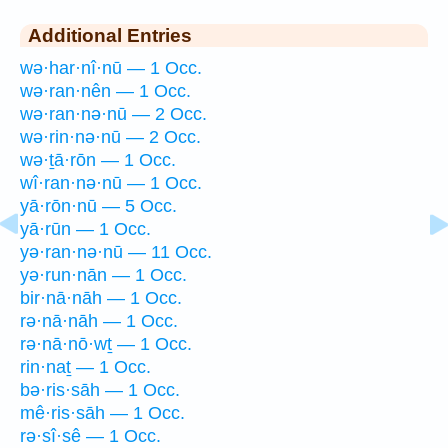
Additional Entries
wə·har·nî·nū — 1 Occ.
wə·ran·nên — 1 Occ.
wə·ran·nə·nū — 2 Occ.
wə·rin·nə·nū — 2 Occ.
wə·ṯā·rōn — 1 Occ.
wî·ran·nə·nū — 1 Occ.
yā·rōn·nū — 5 Occ.
yā·rūn — 1 Occ.
yə·ran·nə·nū — 11 Occ.
yə·run·nān — 1 Occ.
bir·nā·nāh — 1 Occ.
rə·nā·nāh — 1 Occ.
rə·nā·nō·wṯ — 1 Occ.
rin·naṯ — 1 Occ.
bə·ris·sāh — 1 Occ.
mê·ris·sāh — 1 Occ.
rə·sî·sê — 1 Occ.