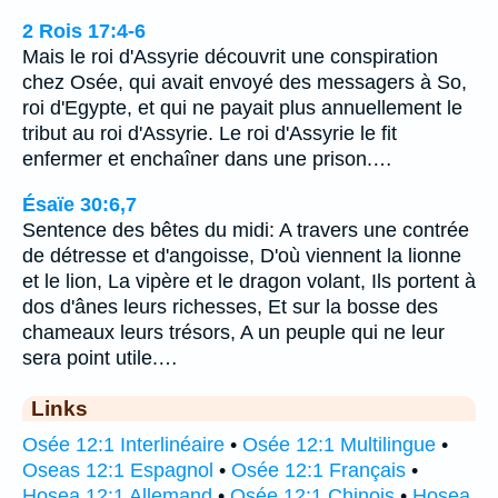
2 Rois 17:4-6
Mais le roi d'Assyrie découvrit une conspiration
chez Osée, qui avait envoyé des messagers à So,
roi d'Egypte, et qui ne payait plus annuellement le
tribut au roi d'Assyrie. Le roi d'Assyrie le fit
enfermer et enchaîner dans une prison.…
Ésaïe 30:6,7
Sentence des bêtes du midi: A travers une contrée
de détresse et d'angoisse, D'où viennent la lionne
et le lion, La vipère et le dragon volant, Ils portent à
dos d'ânes leurs richesses, Et sur la bosse des
chameaux leurs trésors, A un peuple qui ne leur
sera point utile.…
Links
Osée 12:1 Interlinéaire
•
Osée 12:1 Multilingue
•
Oseas 12:1 Espagnol
•
Osée 12:1 Français
•
Hosea 12:1 Allemand
•
Osée 12:1 Chinois
•
Hosea