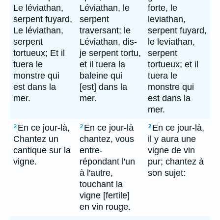
Le léviathan,
Léviathan, le
forte, le
serpent fuyard,
serpent
leviathan,
Le léviathan,
traversant; le
serpent fuyard,
serpent
Léviathan, dis-
le leviathan,
tortueux; Et il
je serpent tortu,
serpent
tuera le
et il tuera la
tortueux; et il
monstre qui
baleine qui
tuera le
est dans la
[est] dans la
monstre qui
mer.
mer.
est dans la
mer.
En ce jour-là,
En ce jour-là
En ce jour-là,
2
2
2
Chantez un
chantez, vous
il y aura une
cantique sur la
entre-
vigne de vin
vigne.
répondant l'un
pur; chantez à
à l'autre,
son sujet:
touchant la
vigne [fertile]
en vin rouge.