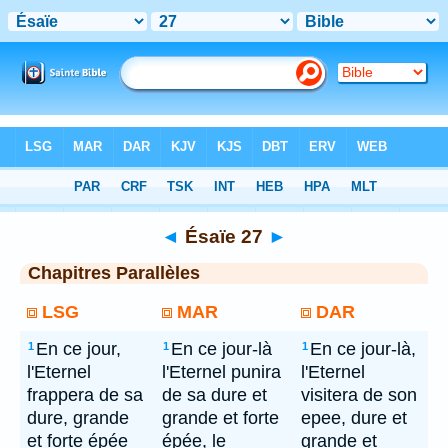
Bible
> Ésaïe 27
◄
Ésaïe 27
►
Chapitres Parallèles
LSG
MAR
DAR
En ce jour,
En ce jour-là
En ce jour-là,
1
1
1
l'Eternel
l'Eternel punira
l'Eternel
frappera de sa
de sa dure et
visitera de son
dure, grande
grande et forte
epee, dure et
et forte épée
épée, le
grande et