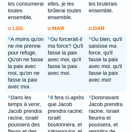
les consumerai
elles, je les
les brulerais
toutes
brûlerai toutes
ensemble.
ensemble,
ensemble.
LSG
MAR
DAR
A moins qu'on
Ou forcerait-il
Ou bien, qu'il
5
5
5
ne me prenne
ma force? Qu'il
saisisse ma
pour refuge,
fasse la paix
force, qu'il
Qu'on ne fasse
avec moi, qu'il
fasse la paix
la paix avec
fasse la paix
avec moi, qu'il
moi, qu'on ne
avec moi.
fasse la paix
fasse la paix
avec moi!
avec moi.
Dans les
Il fera ci-après
Dorenavant
6
6
6
temps à venir,
que Jacob
Jacob prendra
Jacob prendra
prendra racine;
racine, Israel
racine, Israël
Israël
fleurira et
poussera des
boutonnera, et
poussera, et
fleurs et des
s'épanouira; et
remplira de