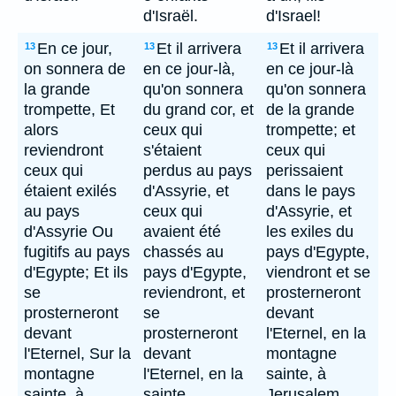
d'Israël.
d'Israel!
En ce jour,
Et il arrivera
Et il arrivera
13
13
13
on sonnera de
en ce jour-là,
en ce jour-là
la grande
qu'on sonnera
qu'on sonnera
trompette, Et
du grand cor, et
de la grande
alors
ceux qui
trompette; et
reviendront
s'étaient
ceux qui
ceux qui
perdus au pays
perissaient
étaient exilés
d'Assyrie, et
dans le pays
au pays
ceux qui
d'Assyrie, et
d'Assyrie Ou
avaient été
les exiles du
fugitifs au pays
chassés au
pays d'Egypte,
d'Egypte; Et ils
pays d'Egypte,
viendront et se
se
reviendront, et
prosterneront
prosterneront
se
devant
devant
prosterneront
l'Eternel, en la
l'Eternel, Sur la
devant
montagne
montagne
l'Eternel, en la
sainte, à
sainte, à
sainte
Jerusalem.