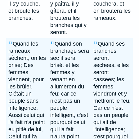
il s'y couche,
y paîtra, il y
couchera, et
et broute les
gîtera, et il
en broutera les
branches.
broutera les
rameaux.
branches qui y
seront.
Quand les
Quand son
Quand ses
11
11
11
rameaux
branchage sera
branches
sèchent, on les
sec il sera
seront
brise; Des
brisé, et les
sechees, elles
femmes
femmes y
seront
viennent, pour
venant en
cassees; les
les brûler.
allumeront du
femmes
C'était un
feu; car ce
viendront et y
peuple sans
n'est pas un
mettront le feu.
intelligence:
peuple
Car ce n'est
Aussi celui qui
intelligent, c'est
pas un peuple
l'a fait n'a point
pourquoi celui
qui ait de
eu pitié de lui,
qui l'a fait
l'intelligence;
Celui qui l'a
n'aura point
c'est pourquoi