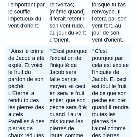
l'emportant par
renverras;
lorsque tu l'as
le souffle
[même quand]
renvoyee. Il
impétueux du
il ferait retentir
l'otera par son
vent d'orient.
son vent rude,
vent fort, au
au jour du vent
jour de son
d'Orient.
vent d'orient.
Ainsi le crime
C'est pourquoi
C'est
9
9
9
de Jacob a été
l'expiation de
pourquoi par
expié, Et voici
l'iniquité de
cela est expiee
le fruit du
Jacob sera
l'iniquite de
pardon de son
faite par ce
Jacob. Et ceci
péché:
moyen, et ceci
est tout le fruit
L'Eternel a
en sera le fruit
de ce que son
rendu toutes
entier, que son
peche est ote:
les pierres des
péché sera ôté;
quand il rendra
autels
quand il aura
toutes les
Pareilles à des
mis toutes les
pierres de
pierres de
pierres de
l'autel comme
chaux réduites
l'autel comme
des pierres