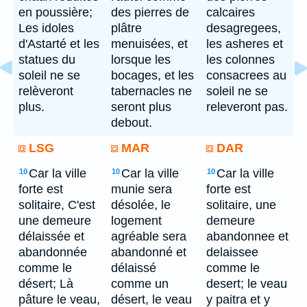
en poussière;
des pierres de
calcaires
Les idoles
plâtre
desagregees,
d'Astarté et les
menuisées, et
les asheres et
statues du
lorsque les
les colonnes
soleil ne se
bocages, et les
consacrees au
relèveront
tabernacles ne
soleil ne se
plus.
seront plus
releveront pas.
debout.
LSG
MAR
DAR
Car la ville
Car la ville
Car la ville
10
10
10
forte est
munie sera
forte est
solitaire, C'est
désolée, le
solitaire, une
une demeure
logement
demeure
délaissée et
agréable sera
abandonnee et
abandonnée
abandonné et
delaissee
comme le
délaissé
comme le
désert; Là
comme un
desert; le veau
pâture le veau,
désert, le veau
y paitra et y