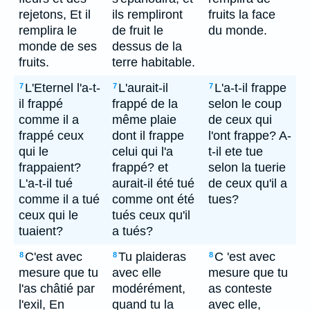
rejetons, Et il
ils rempliront
fruits la face
remplira le
de fruit le
du monde.
monde de ses
dessus de la
fruits.
terre habitable.
L'Eternel l'a-t-
L'aurait-il
L'a-t-il frappe
7
7
7
il frappé
frappé de la
selon le coup
comme il a
même plaie
de ceux qui
frappé ceux
dont il frappe
l'ont frappe? A-
qui le
celui qui l'a
t-il ete tue
frappaient?
frappé? et
selon la tuerie
L'a-t-il tué
aurait-il été tué
de ceux qu'il a
comme il a tué
comme ont été
tues?
ceux qui le
tués ceux qu'il
tuaient?
a tués?
C'est avec
Tu plaideras
C 'est avec
8
8
8
mesure que tu
avec elle
mesure que tu
l'as châtié par
modérément,
as conteste
l'exil, En
quand tu la
avec elle,