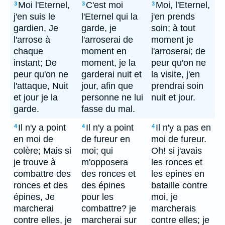
Moi l'Eternel,
C'est moi
Moi, l'Eternel,
3
3
3
j'en suis le
l'Eternel qui la
j'en prends
gardien, Je
garde, je
soin; à tout
l'arrose à
l'arroserai de
moment je
chaque
moment en
l'arroserai; de
instant; De
moment, je la
peur qu'on ne
peur qu'on ne
garderai nuit et
la visite, j'en
l'attaque, Nuit
jour, afin que
prendrai soin
et jour je la
personne ne lui
nuit et jour.
garde.
fasse du mal.
Il n'y a point
Il n'y a point
Il n'y a pas en
4
4
4
en moi de
de fureur en
moi de fureur.
colère; Mais si
moi; qui
Oh! si j'avais
je trouve à
m'opposera
les ronces et
combattre des
des ronces et
les epines en
ronces et des
des épines
bataille contre
épines, Je
pour les
moi, je
marcherai
combattre? je
marcherais
contre elles, je
marcherai sur
contre elles; je