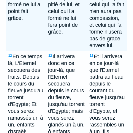
formé ne lui a
pitié de lui, et
celui qui l'a fait
point fait
celui qui l'a
n'en aura pas
grâce.
formé ne lui
compassion,
fera point de
et celui qui l'a
grâce.
forme n'usera
pas de grace
envers lui.
En ce temps-
Il arrivera
Et il arrivera
12
12
12
là, L'Eternel
donc en ce
en ce jour-là
secouera des
jour-là, que
que l'Eternel
fruits, Depuis
l'Eternel
battra au fleau
le cours du
secouera
depuis le
fleuve jusqu'au
depuis le cours
courant du
torrent
du fleuve,
fleuve jusqu'au
d'Egypte; Et
jusqu'au torrent
torrent
vous serez
d'Egypte; mais
d'Egypte, et
ramassés un à
vous serez
vous serez
un, enfants
glanés un à un,
rassembles un
d'Israël!
ô enfants
à un, fils