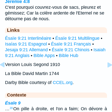
Jérémie 4:8
C'est pourquoi couvrez-vous de sacs, pleurez et
gémissez; Car la colère ardente de l'Eternel ne se
détourne pas de nous.
Links
Ésaïe 9:21 Interlinéaire
•
Ésaïe 9:21 Multilingue
•
Isaías 9:21 Espagnol
•
Ésaïe 9:21 Français
•
Jesaja 9:21 Allemand
•
Ésaïe 9:21 Chinois
•
Isaiah
9:21 Anglais
•
Bible Apps
•
Bible Hub
Version Louis Segond 1910
La Bible David Martin 1744
Darby Bible courtesy of
CCEL.org
.
Contexte
Ésaïe 9
…
On pille à droite, et l'on a faim; On dévore à
20