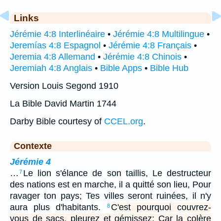
Links
Jérémie 4:8 Interlinéaire
•
Jérémie 4:8 Multilingue
•
Jeremías 4:8 Espagnol
•
Jérémie 4:8 Français
•
Jeremia 4:8 Allemand
•
Jérémie 4:8 Chinois
•
Jeremiah 4:8 Anglais
•
Bible Apps
•
Bible Hub
Version Louis Segond 1910
La Bible David Martin 1744
Darby Bible courtesy of
CCEL.org
.
Contexte
Jérémie 4
…
Le lion s'élance de son taillis, Le destructeur
7
des nations est en marche, il a quitté son lieu, Pour
ravager ton pays; Tes villes seront ruinées, il n'y
aura plus d'habitants.
C'est pourquoi couvrez-
8
vous de sacs, pleurez et gémissez; Car la colère