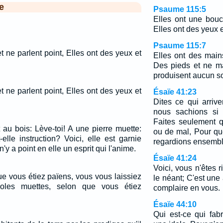
e
Psaume 115:5
Elles ont une bouc
Elles ont des yeux e
Psaume 115:7
 ne parlent point, Elles ont des yeux et
Elles ont des main
Des pieds et ne ma
produisent aucun so
 ne parlent point, Elles ont des yeux et
Ésaïe 41:23
Dites ce qui arriv
nous sachions si 
Faites seulement 
 au bois: Lève-toi! A une pierre muette:
ou de mal, Pour qu
-elle instruction? Voici, elle est garnie
regardions ensembl
 n'y a point en elle un esprit qui l'anime.
Ésaïe 41:24
Voici, vous n'êtes r
e vous étiez païens, vous vous laissiez
le néant; C'est un
doles muettes, selon que vous étiez
complaire en vous.
Ésaïe 44:10
Qui est-ce qui fab