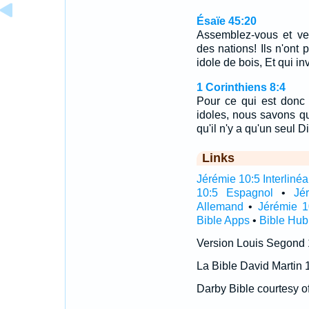
Ésaïe 45:20
Assemblez-vous et v
des nations! Ils n'ont p
idole de bois, Et qui i
1 Corinthiens 8:4
Pour ce qui est donc
idoles, nous savons qu'
qu'il n'y a qu'un seul D
Links
Jérémie 10:5 Interlinéa
10:5 Espagnol
•
Jé
Allemand
•
Jérémie 1
Bible Apps
•
Bible Hub
Version Louis Segond
La Bible David Martin 
Darby Bible courtesy o