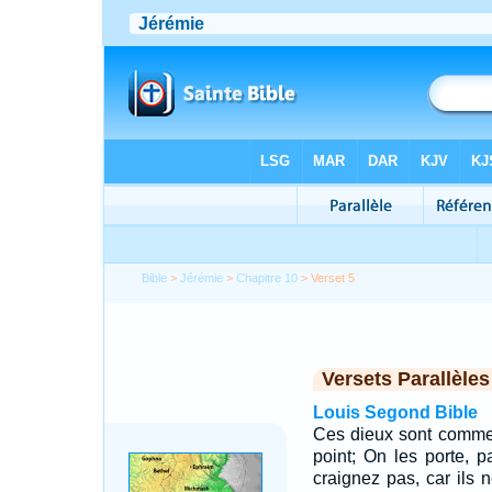
Bible
>
Jérémie
>
Chapitre 10
> Verset 5
Versets Parallèles
Louis Segond Bible
Ces dieux sont comme 
point; On les porte, 
craignez pas, car ils n