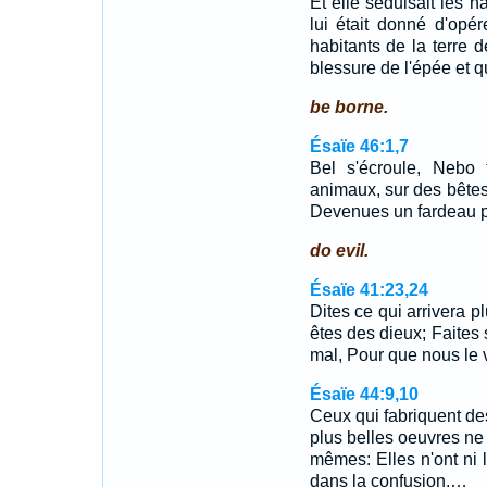
Et elle séduisait les ha
lui était donné d'opé
habitants de la terre d
blessure de l'épée et q
be borne.
Ésaïe 46:1,7
Bel s'écroule, Nebo
animaux, sur des bêtes;
Devenues un fardeau p
do evil.
Ésaïe 41:23,24
Dites ce qui arrivera p
êtes des dieux; Faite
mal, Pour que nous le 
Ésaïe 44:9,10
Ceux qui fabriquent des
plus belles oeuvres ne 
mêmes: Elles n'ont ni la
dans la confusion.…