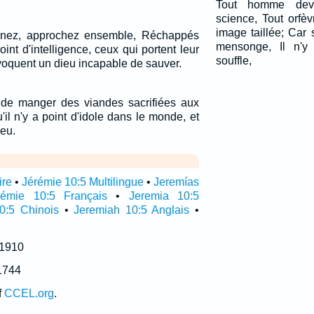
Tout homme devi
science, Tout orfè
image taillée; Car
enez, approchez ensemble, Réchappés
mensonge, Il n'y
oint d'intelligence, ceux qui portent leur
souffle,
nvoquent un dieu incapable de sauver.
 de manger des viandes sacrifiées aux
il n'y a point d'idole dans le monde, et
ieu.
ire
•
Jérémie 10:5 Multilingue
•
Jeremías
rémie 10:5 Français
•
Jeremia 10:5
0:5 Chinois
•
Jeremiah 10:5 Anglais
•
 1910
1744
f
CCEL.org
.