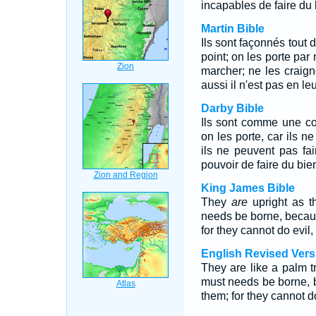
incapables de faire du 
Martin Bible
Ils sont façonnés tout 
point; on les porte par
marcher; ne les craigne
aussi il n'est pas en le
Darby Bible
Ils sont comme une colo
on les porte, car ils n
ils ne peuvent pas fai
pouvoir de faire du bie
King James Bible
They
are
upright as t
needs be borne, becaus
for they cannot do evil,
English Revised Vers
They are like a palm t
must needs be borne, b
them; for they cannot do