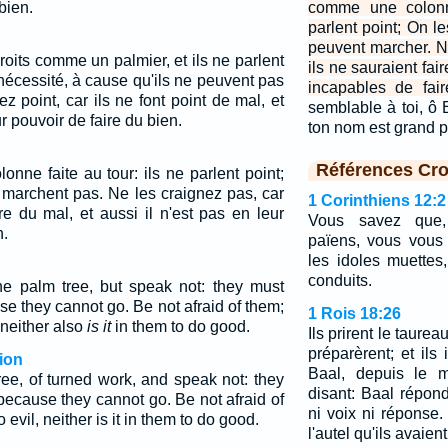
bien.
comme une colonn
parlent point; On le
peuvent marcher. N
droits comme un palmier, et ils ne parlent
ils ne sauraient fai
 nécessité, à cause qu'ils ne peuvent pas
incapables de fair
z point, car ils ne font point de mal, et
semblable à toi, ô 
ur pouvoir de faire du bien.
ton nom est grand 
Références Cro
nne faite au tour: ils ne parlent point;
e marchent pas. Ne les craignez pas, car
1 Corinthiens 12:2
re du mal, et aussi il n'est pas en leur
Vous savez que,
n.
païens, vous vous 
les idoles muettes
conduits.
he palm tree, but speak not: they must
e they cannot go. Be not afraid of them;
1 Rois 18:26
 neither also
is it
in them to do good.
Ils prirent le taurea
préparèrent; et il
ion
Baal, depuis le m
ree, of turned work, and speak not: they
disant: Baal répond
ecause they cannot go. Be not afraid of
ni voix ni réponse.
 evil, neither is it in them to do good.
l'autel qu'ils avaient 