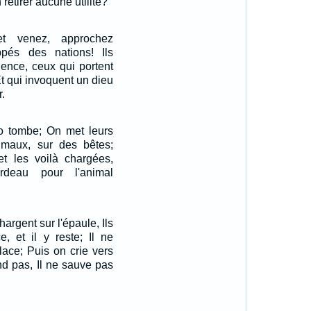
 retirer aucune utilité?
et venez, approchez
pés des nations! Ils
igence, ceux qui portent
Et qui invoquent un dieu
.
bo tombe; On met leurs
imaux, sur des bêtes;
et les voilà chargées,
deau pour l'animal
 chargent sur l'épaule, Ils
e, et il y reste; Il ne
ace; Puis on crie vers
ond pas, Il ne sauve pas