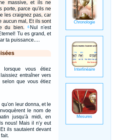
e massive, et ils ne
s porte, parce qu'ils ne
e les craignez pas, car
re aucun mal, Et ils sont
e du bien.
Nul n'est
6
Eternel! Tu es grand, et
par ta puissance.…
isées
 lorsque vous étiez
laissiez entraîner vers
, selon que vous étiez
u qu'on leur donna, et le
s invoquèrent le nom de
atin jusqu'à midi, en
s nous! Mais il n'y eut
 Et ils sautaient devant
fait.