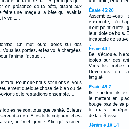
bitants de la terre par les prodiges qu'il
une idole, Pour n'en
rer en présence de la bête, disant aux
Ésaïe 45:20
e faire une image à la bête qui avait la
Assemblez-vous 
ui vivait.…
ensemble, Réchap
n'ont point d'intell
leur idole de bois, 
incapable de sauver
 tombe; On met leurs idoles sur des
Ésaïe 46:1
 Vous les portiez, et les voilà chargées,
Bel s'écroule, Ne
our l'animal fatigué!…
idoles sur des an
Vous les portiez, 
Devenues un far
fatigué!
lus tard, Pour que nous sachions si vous
Ésaïe 46:7
s seulement quelque chose de bien ou de
Ils le portent, ils le
voyions et le regardions ensemble.…
le mettent en plac
bouge pas de sa pl
lui, mais il ne rép
 idoles ne sont tous que vanité, Et leurs
de la détresse.
servent à rien; Elles le témoignent elles-
 vue, ni l'intelligence, Afin qu'ils soient
Jérémie 10:14