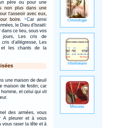
 un père ou pour une
as non plus dans une
our t'asseoir avec eux,
ur boire.
Car ainsi
9
armées, le Dieu d'Israël:
er dans ce lieu, sous vos
jours, Les cris de
 cris d'allégresse, Les
 et les chants de la
isées
ans une maison de deuil
e maison de festin; car
ut homme, et celui qui vit
eur.
ernel des armées, vous
r A pleurer et à vous
A vous raser la tête et à