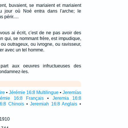
, buvaient, se mariaient et mariaient
au jour où Noé entra dans l'arche; le
ous périr.…
vous ai écrit, c'est de ne pas avoir des
un qui, se nommant frère, est impudique,
 ou outrageux, ou ivrogne, ou ravisseur,
r avec un tel homme.
part aux oeuvres infructueuses des
condamnez-les.
ire
•
Jérémie 16:8 Multilingue
•
Jeremías
rémie 16:8 Français
•
Jeremia 16:8
6:8 Chinois
•
Jeremiah 16:8 Anglais
•
 1910