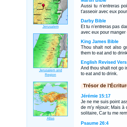
Martin Bible
Aussi tu n'entreras p
t'asseoir avec eux pour
Darby Bible
Et tu n'entreras pas da
avec eux pour manger e
King James Bible
Thou shalt not also go
them to eat and to drink
English Revised Vers
And thou shalt not go in
to eat and to drink.
Trésor de l'Écritur
Jérémie 15:17
Je ne me suis point as
de m'y réjouir; Mais à
solitaire, Car tu me rem
Psaume 26:4