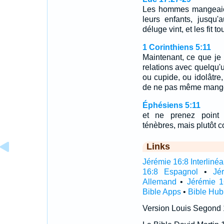
Les hommes mangeaient
leurs enfants, jusqu'
déluge vint, et les fit t
1 Corinthiens 5:11
Maintenant, ce que je 
relations avec quelqu'
ou cupide, ou idolâtre,
de ne pas même mange
Éphésiens 5:11
et ne prenez point 
ténèbres, mais plutôt 
Links
Jérémie 16:8 Interlinéa
16:8 Espagnol
•
Jé
Allemand
•
Jérémie 1
Bible Apps
•
Bible Hub
Version Louis Segond