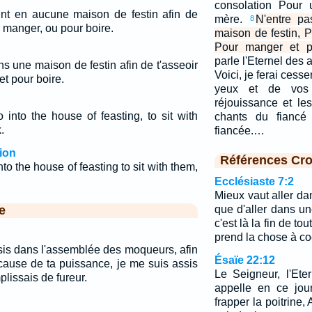
consolation Pour
oint en aucune maison de festin afin de
mère.
N'entre p
8
 manger, ou pour boire.
maison de festin, P
Pour manger et po
parle l'Eternel des 
ns une maison de festin afin de t'asseoir
Voici, je ferai cess
t pour boire.
yeux et de vos 
réjouissance et les
 into the house of feasting, to sit with
chants du fiancé
.
fiancée.…
ion
Références Cro
to the house of feasting to sit with them,
Ecclésiaste 7:2
Mieux vaut aller d
e
que d'aller dans un
c'est là la fin de to
prend la chose à co
sis dans l'assemblée des moqueurs, afin
Ésaïe 22:12
 cause de ta puissance, je me suis assis
Le Seigneur, l'Et
plissais de fureur.
appelle en ce jou
frapper la poitrine, 