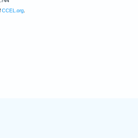
1744
f
CCEL.org
.