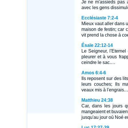
Je ne m'assieds pas 
avec les gens dissimul
Ecclésiaste 7:2-4
Mieux vaut aller dans 
maison de festin; car c
vit prend la chose à c
Ésaïe 22:12-14
Le Seigneur, l'Eterne
pleurer et à vous frapp
ceindre le sac.…
Amos 6:4-6
Ils reposent sur des lit
leurs couches; Ils m
veaux mis à l'engrais.
Matthieu 24:38
Car, dans les jours 
mangeaient et buvaient,
jusqu'au jour où Noé en
Luc 17:27-29