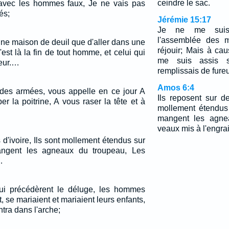
ceindre le sac.
avec les hommes faux, Je ne vais pas
és;
Jérémie 15:17
Je ne me suis
l'assemblée des m
une maison de deuil que d'aller dans une
réjouir; Mais à ca
'est là la fin de tout homme, et celui qui
me suis assis s
oeur.…
remplissais de fureu
Amos 6:4
l des armées, vous appelle en ce jour A
Ils reposent sur des
er la poitrine, A vous raser la tête et à
mollement étendus 
mangent les agne
veaux mis à l'engrai
s d'ivoire, Ils sont mollement étendus sur
angent les agneaux du troupeau, Les
…
qui précédèrent le déluge, les hommes
 se mariaient et mariaient leurs enfants,
tra dans l'arche;