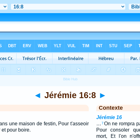
◄
Jérémie 16:8
►
Contexte
Jérémie 16
ans une maison de festin, Pour t'asseoir
…
On ne rompra pa
7
et pour boire.
Pour consoler que
mort, Et l'on n'o