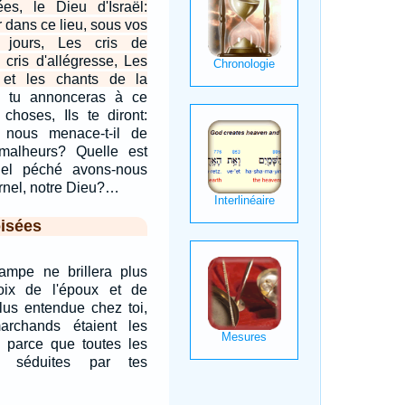
ées, le Dieu d'Israël:
er dans ce lieu, sous vos
jours, Les cris de
 cris d'allégresse, Les
 et les chants de la
e tu annonceras à ce
choses, Ils te diront:
l nous menace-t-il de
malheurs? Quelle est
uel péché avons-nous
rnel, notre Dieu?…
isées
lampe ne brillera plus
oix de l'époux et de
lus entendue chez toi,
rchands étaient les
, parce que toutes les
é séduites par tes