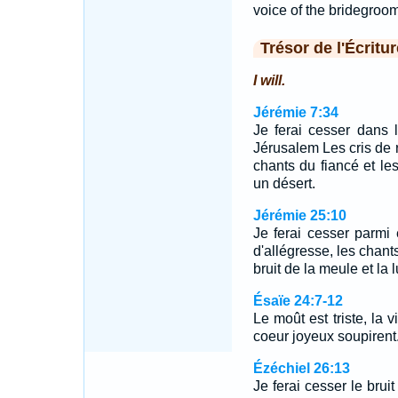
voice of the bridegroom
Trésor de l'Écritur
I will.
Jérémie 7:34
Je ferai cesser dans 
Jérusalem Les cris de r
chants du fiancé et le
un désert.
Jérémie 25:10
Je ferai cesser parmi 
d'allégresse, les chants
bruit de la meule et la
Ésaïe 24:7-12
Le moût est triste, la v
coeur joyeux soupiren
Ézéchiel 26:13
Je ferai cesser le bruit