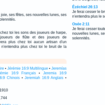
Ézéchiel 26:13
Je ferai cesser le br
 joie, ses fêtes, ses nouvelles lunes, ses
n'entendra plus le 
olennités.
Osée 2:11
Je ferai cesser tout
 chez toi les sons des joueurs de harpe,
nouvelles lunes, se
joueurs de flûte et des joueurs de
solennités.
vera plus chez toi aucun artisan d'un
n'entendra plus chez toi le bruit de la
ire
•
Jérémie 16:9 Multilingue
•
Jeremías
rémie 16:9 Français
•
Jeremia 16:9
6:9 Chinois
•
Jeremiah 16:9 Anglais
•
 1910
1744