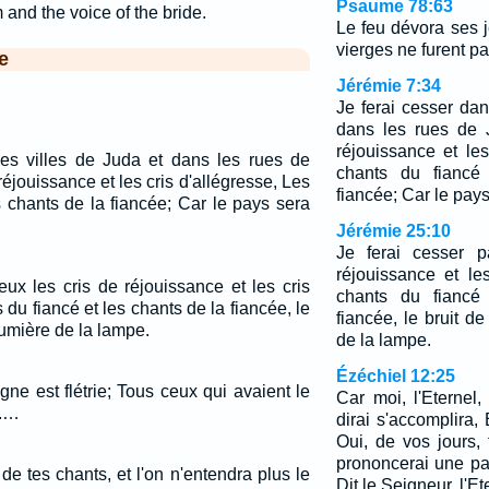
Psaume 78:63
 and the voice of the bride.
Le feu dévora ses
vierges ne furent p
e
Jérémie 7:34
Je ferai cesser dan
dans les rues de 
réjouissance et les
les villes de Juda et dans les rues de
chants du fiancé
éjouissance et les cris d'allégresse, Les
fiancée; Car le pays
s chants de la fiancée; Car le pays sera
Jérémie 25:10
Je ferai cesser p
réjouissance et les
eux les cris de réjouissance et les cris
chants du fiancé
 du fiancé et les chants de la fiancée, le
fiancée, le bruit d
 lumière de la lampe.
de la lampe.
Ézéchiel 12:25
igne est flétrie; Tous ceux qui avaient le
Car moi, l'Eternel,
t.…
dirai s'accomplira, 
Oui, de vos jours, 
prononcerai une par
 de tes chants, et l'on n'entendra plus le
Dit le Seigneur, l'Et