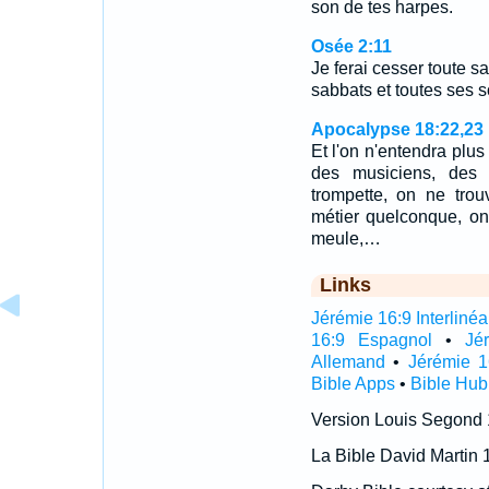
son de tes harpes.
Osée 2:11
Je ferai cesser toute sa
sabbats et toutes ses s
Apocalypse 18:22,23
Et l'on n'entendra plus
des musiciens, des 
trompette, on ne trou
métier quelconque, on 
meule,…
Links
Jérémie 16:9 Interlinéa
16:9 Espagnol
•
Jé
Allemand
•
Jérémie 1
Bible Apps
•
Bible Hub
Version Louis Segond
La Bible David Martin 