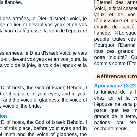
la fiancée.
l'Eternel des arm
Voici, je ferai cess
yeux et de vos 
l des armées, le Dieu d'Israël : voici, je
réjouissance et les
 de ce lieu-ci devant vos yeux et en vos
chants du fiancé
 la voix d'allégresse, la voix de l'époux et
fiancée.
Lorsqu
10
peuple toutes ces 
Pourquoi l'Eterne
tous ces grands 
des armees, le Dieu d'Israel: Voici, je vais
notre iniquité? Q
eu-ci, devant vos yeux et en vos jours, la
commis contre l'Ete
la voix de la joie, la voix de l'epoux et la
Références Cro
Apocalypse 18:23
D of hosts, the God of Israel; Behold, I
la lumière de la 
 of this place in your eyes, and in your
chez toi, et la v
h, and the voice of gladness, the voice of
l'épouse ne sera p
 voice of the bride.
parce que tes ma
ion
grands de la terre
D of hosts, the God of Israel: Behold, I
nations ont ét
t of this place, before your eyes and in
enchantements,
of mirth and the voice of gladness, the