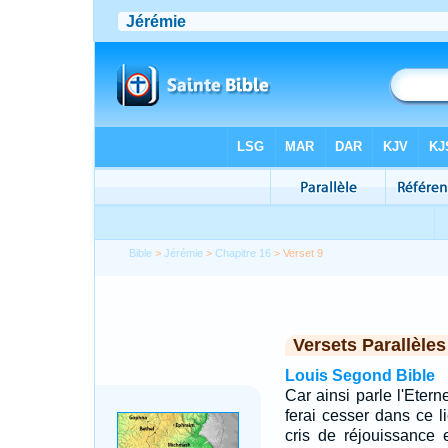
Bible
>
Jérémie
>
Chapitre 16
> Verset 9
Versets Parallèles
Louis Segond Bible
Car ainsi parle l'Etern
ferai cesser dans ce l
cris de réjouissance 