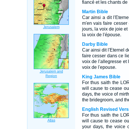
fiancé et les chants de 
Martin Bible
Car ainsi a dit l'Eterne
m'en vais faire cesser
jours, la voix de joie et
la voix de l'épouse.
Darby Bible
Car ainsi dit l'Eternel 
faire cesser dans ce li
voix de l'allegresse et 
voix de l'epouse.
King James Bible
For thus saith the LOR
will cause to cease out
days, the voice of mirt
the bridegroom, and the
English Revised Vers
For thus saith the LOR
will cause to cease ou
your days, the voice 