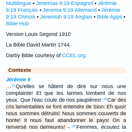
Multilingue
•
Jeremías 9:19 Espagnol
•
Jérémie
9:19 Français
•
Jeremia 9:19 Allemand
•
Jérémie
9:19 Chinois
•
Jeremiah 9:19 Anglais
•
Bible Apps
•
Bible Hub
Version Louis Segond 1910
La Bible David Martin 1744
Darby Bible courtesy of
CCEL.org
.
Contexte
Jérémie 9
…
Qu'elles se hâtent de dire sur nous une
18
complainte! Et que les larmes tombent de nos
yeux, Que l'eau coule de nos paupières!
Car des
19
cris lamentables se font entendre de Sion: Eh quoi!
nous sommes détruits! Nous sommes couverts de
honte! Il nous faut abandonner le pays! On a
renversé nos demeures! -
Femmes, écoutez la
20