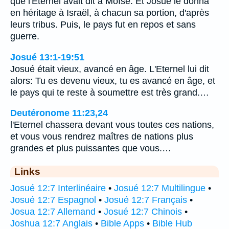
que l'Eternel avait dit à Moïse. Et Josué le donna
en héritage à Israël, à chacun sa portion, d'après
leurs tribus. Puis, le pays fut en repos et sans
guerre.
Josué 13:1-19:51
Josué était vieux, avancé en âge. L'Eternel lui dit
alors: Tu es devenu vieux, tu es avancé en âge, et
le pays qui te reste à soumettre est très grand.…
Deutéronome 11:23,24
l'Eternel chassera devant vous toutes ces nations,
et vous vous rendrez maîtres de nations plus
grandes et plus puissantes que vous.…
Links
Josué 12:7 Interlinéaire
•
Josué 12:7 Multilingue
•
Josué 12:7 Espagnol
•
Josué 12:7 Français
•
Josua 12:7 Allemand
•
Josué 12:7 Chinois
•
Joshua 12:7 Anglais
•
Bible Apps
•
Bible Hub