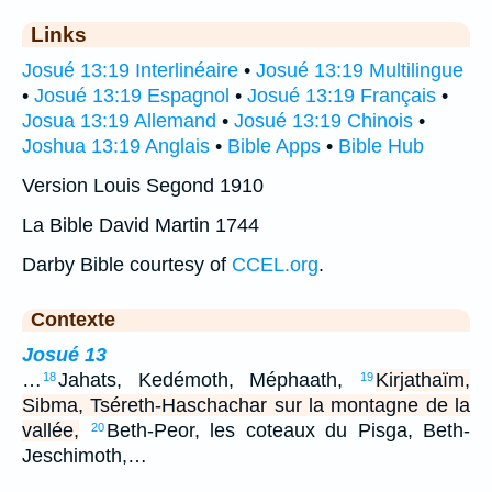
Links
Josué 13:19 Interlinéaire
•
Josué 13:19 Multilingue
•
Josué 13:19 Espagnol
•
Josué 13:19 Français
•
Josua 13:19 Allemand
•
Josué 13:19 Chinois
•
Joshua 13:19 Anglais
•
Bible Apps
•
Bible Hub
Version Louis Segond 1910
La Bible David Martin 1744
Darby Bible courtesy of
CCEL.org
.
Contexte
Josué 13
…
Jahats, Kedémoth, Méphaath,
Kirjathaïm,
18
19
Sibma, Tséreth-Haschachar sur la montagne de la
vallée,
Beth-Peor, les coteaux du Pisga, Beth-
20
Jeschimoth,…