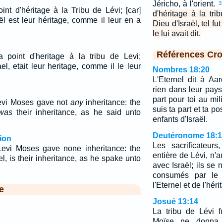
Jéricho, à l'orient.
3
nt d'héritage à la Tribu de Lévi; [car]
d'héritage à la trib
aël est leur héritage, comme il leur en a
Dieu d'Israël, tel f
le lui avait dit.
Références Cro
point d'heritage à la tribu de Levi;
ael, etait leur heritage, comme il le leur
Nombres 18:20
L'Eternel dit à A
rien dans leur pays,
part pour toi au mil
 Levi Moses gave not
any
inheritance: the
suis ta part et ta p
was
their inheritance, as he said unto
enfants d'Israël.
Deutéronome 18:1
ion
Les sacrificateurs
 Levi Moses gave none inheritance: the
entière de Lévi, n'a
, is their inheritance, as he spake unto
avec Israël; ils se 
consumés par le 
l'Eternel et de l'héri
e
Josué 13:14
La tribu de Lévi f
Moïse ne donna p