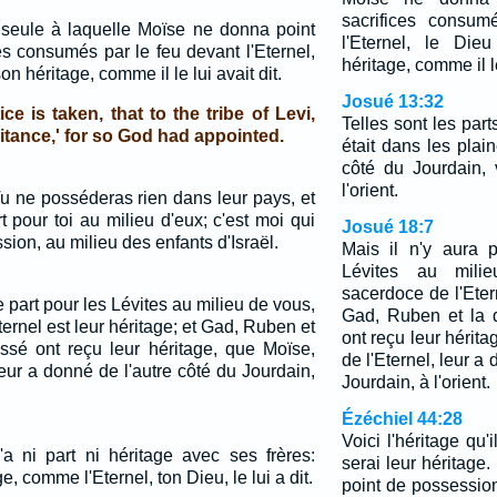
sacrifices consum
a seule à laquelle Moïse ne donna point
l'Eternel, le Dieu
ces consumés par le feu devant l'Eternel,
héritage, comme il le
 son héritage, comme il le lui avait dit.
Josué 13:32
ice is taken, that to the tribe of Levi,
Telles sont les parts
tance,' for so God had appointed.
était dans les plai
côté du Jourdain, 
l'orient.
Tu ne posséderas rien dans leur pays, et
rt pour toi au milieu d'eux; c'est moi qui
Josué 18:7
ssion, au milieu des enfants d'Israël.
Mais il n'y aura 
Lévites au mili
sacerdoce de l'Etern
e part pour les Lévites au milieu de vous,
Gad, Ruben et la 
ternel est leur héritage; et Gad, Ruben et
ont reçu leur hérita
ssé ont reçu leur héritage, que Moïse,
de l'Eternel, leur a
 leur a donné de l'autre côté du Jourdain,
Jourdain, à l'orient.
Ézéchiel 44:28
Voici l'héritage qu'
'a ni part ni héritage avec ses frères:
serai leur héritage
ge, comme l'Eternel, ton Dieu, le lui a dit.
point de possession 