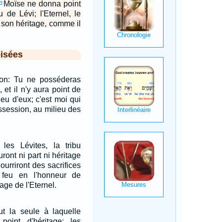
Moïse ne donna point
3
u de Lévi; l'Eternel, le
ut son héritage, comme il
isées
aron: Tu ne posséderas
 et il n'y aura point de
ieu d'eux; c'est moi qui
ossession, au milieu des
, les Lévites, la tribu
uront ni part ni héritage
nourriront des sacrifices
feu en l'honneur de
tage de l'Eternel.
ut la seule à laquelle
oint d'héritage; les