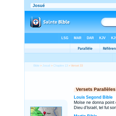
Bible
>
Josué
>
Chapitre 13
> Verset 33
Versets Parallèles
Louis Segond Bible
Moïse ne donna point d'
Dieu d'Israël, tel fut so