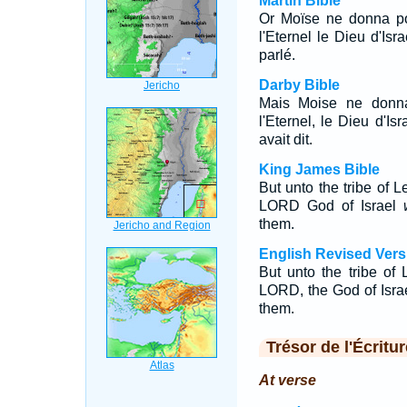
Martin Bible
Or Moïse ne donna poi
l'Eternel le Dieu d'Isr
parlé.
Darby Bible
Mais Moise ne donna 
l'Eternel, le Dieu d'Isr
avait dit.
King James Bible
But unto the tribe of
LORD God of Israel
them.
English Revised Vers
But unto the tribe of
LORD, the God of Israel
them.
Trésor de l'Écritur
At verse