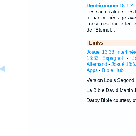
Deutéronome 18:1,2
Les sacrificateurs, les 
ni part ni héritage ave
consumés par le feu en
de l'Eternel.…
Links
Josué 13:33 Interlinéa
13:33 Espagnol
•
J
Allemand
•
Josué 13:3
Apps
•
Bible Hub
Version Louis Segond
La Bible David Martin 
Darby Bible courtesy o