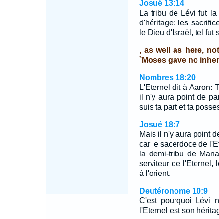
Josué 13:14
La tribu de Lévi fut l
d'héritage; les sacrifi
le Dieu d'Israël, tel fut
, as well as here, not
`Moses gave no inheri
Nombres 18:20
L'Eternel dit à Aaron: 
il n'y aura point de pa
suis ta part et ta posse
Josué 18:7
Mais il n'y aura point d
car le sacerdoce de l'E
la demi-tribu de Mana
serviteur de l'Eternel,
à l'orient.
Deutéronome 10:9
C'est pourquoi Lévi n
l'Eternel est son hérita