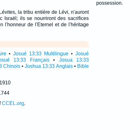
possession.
Lévites, la tribu entière de Lévi, n'auront
c Israël; ils se nourriront des sacrifices
 l'honneur de l'Eternel et de l'héritage
ire
•
Josué 13:33 Multilingue
•
Josué
osué 13:33 Français
•
Josua 13:33
3 Chinois
•
Joshua 13:33 Anglais
•
Bible
 1910
1744
f
CCEL.org
.