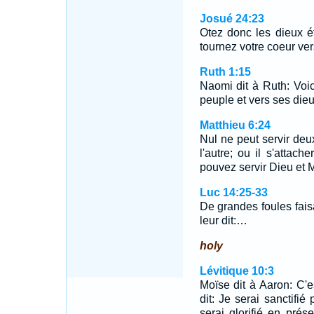
Josué 24:23
Otez donc les dieux é
tournez votre coeur vers
Ruth 1:15
Naomi dit à Ruth: Voic
peuple et vers ses dieu
Matthieu 6:24
Nul ne peut servir deux
l'autre; ou il s'attach
pouvez servir Dieu et
Luc 14:25-33
De grandes foules faisa
leur dit:…
holy
Lévitique 10:3
Moïse dit à Aaron: C'es
dit: Je serai sanctifié
serai glorifié en pré