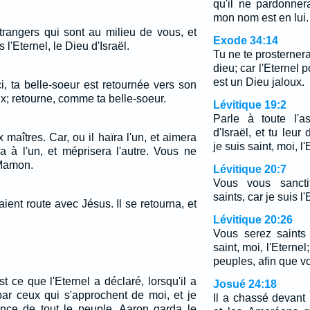
qu'il ne pardonne
mon nom est en lui.
trangers qui sont au milieu de vous, et
Exode 34:14
 l'Eternel, le Dieu d'Israël.
Tu ne te prosterner
dieu; car l'Eternel p
est un Dieu jaloux.
i, ta belle-soeur est retournée vers son
x; retourne, comme ta belle-soeur.
Lévitique 19:2
Parle à toute l'a
d'Israël, et tu leur
 maîtres. Car, ou il haïra l'un, et aimera
je suis saint, moi, l
era à l'un, et méprisera l'autre. Vous ne
 Mamon.
Lévitique 20:7
Vous vous sancti
saints, car je suis l
ient route avec Jésus. Il se retourna, et
Lévitique 20:26
Vous serez saints
saint, moi, l'Eterne
peuples, afin que v
t ce que l'Eternel a déclaré, lorsqu'il a
Josué 24:18
 par ceux qui s'approchent de moi, et je
Il a chassé devant
sence de tout le peuple. Aaron garda le