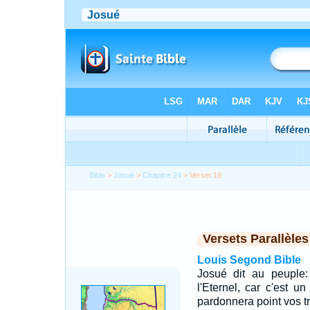
Bible
>
Josué
>
Chapitre 24
> Verset 19
Versets Parallèles
Louis Segond Bible
Josué dit au peuple:
l'Eternel, car c'est un
pardonnera point vos t