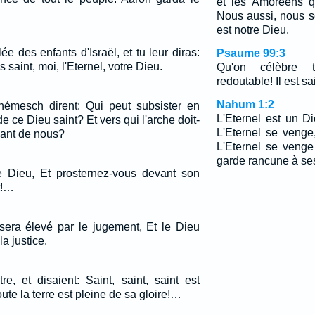
et les Amoréens q
Nous aussi, nous ser
est notre Dieu.
ée des enfants d'Israël, et tu leur diras:
Psaume 99:3
s saint, moi, l'Eternel, votre Dieu.
Qu'on célèbre
redoutable! Il est sai
Nahum 1:2
émesch dirent: Qui peut subsister en
L'Eternel est un Di
e ce Dieu saint? Et vers qui l'arche doit-
L'Eternel se venge,
nant de nous?
L'Eternel se venge
garde rancune à se
tre Dieu, Et prosternez-vous devant son
t!…
sera élevé par le jugement, Et le Dieu
la justice.
utre, et disaient: Saint, saint, saint est
ute la terre est pleine de sa gloire!…