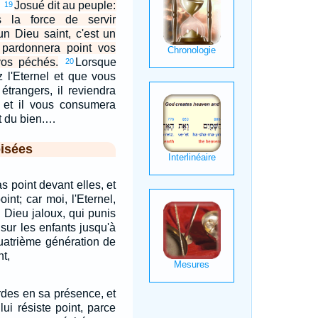
.
Josué dit au peuple:
19
 la force de servir
 un Dieu saint, c'est un
e pardonnera point vos
vos péchés.
Lorsque
20
 l'Eternel et que vous
étrangers, il reviendra
, et il vous consumera
it du bien.…
isées
s point devant elles, et
oint; car moi, l'Eternel,
n Dieu jaloux, qui punis
 sur les enfants jusqu'à
quatrième génération de
t,
ardes en sa présence, et
lui résiste point, parce