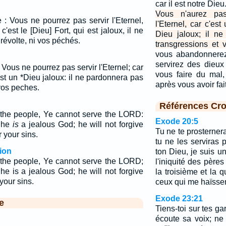
car il est notre Dieu
Vous n'aurez pas
 : Vous ne pourrez pas servir l'Eternel,
l'Eternel, car c'est
 c'est le [Dieu] Fort, qui est jaloux, il ne
Dieu jaloux; il n
révolte, ni vos péchés.
transgressions et 
vous abandonnerez
servirez des dieux 
 Vous ne pourrez pas servir l'Eternel; car
vous faire du mal
 est un *Dieu jaloux: il ne pardonnera pas
après vous avoir fa
vos peches.
Références Cro
the people, Ye cannot serve the LORD:
Exode 20:5
 he
is
a jealous God; he will not forgive
Tu ne te prosternera
 your sins.
tu ne les serviras p
ion
ton Dieu, je suis u
the people, Ye cannot serve the LORD;
l'iniquité des pères
he is a jealous God; he will not forgive
la troisième et la 
your sins.
ceux qui me haïssen
Exode 23:21
e
Tiens-toi sur tes g
écoute sa voix; ne 