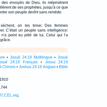
 des envoyés de Dieu, ils méprisèrent
aillèrent de ses prophètes, jusqu'à ce que
contre son peuple devînt sans remède.
sèchent, on les brise; Des femmes
er. C'était un peuple sans intelligence:
t n'a point eu pitié de lui, Celui qui l'a
 grâce.
ire
•
Josué 24:19 Multilingue
•
Josué
osué 24:19 Français
•
Josua 24:19
9 Chinois
•
Joshua 24:19 Anglais
•
Bible
 1910
1744
f
CCEL.org
.