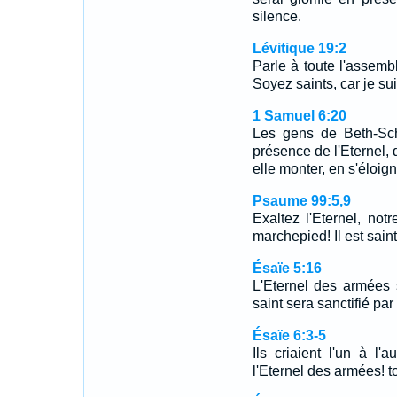
silence.
Lévitique 19:2
Parle à toute l'assembl
Soyez saints, car je sui
1 Samuel 6:20
Les gens de Beth-Sch
présence de l'Eternel, d
elle monter, en s'éloig
Psaume 99:5,9
Exaltez l'Eternel, no
marchepied! Il est sain
Ésaïe 5:16
L'Eternel des armées 
saint sera sanctifié par 
Ésaïe 6:3-5
Ils criaient l'un à l'a
l'Eternel des armées! to