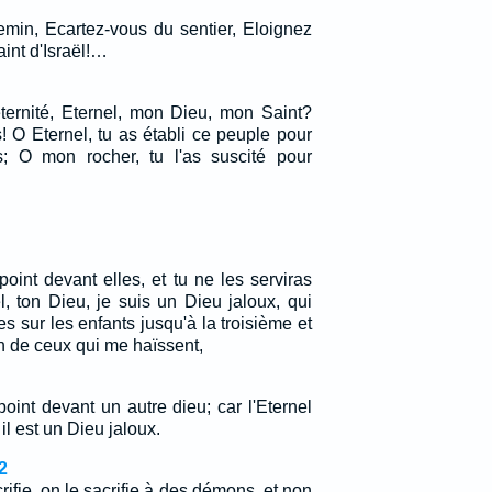
min, Ecartez-vous du sentier, Eloignez
int d'Israël!…
éternité, Eternel, mon Dieu, mon Saint?
 O Eternel, tu as établi ce peuple pour
s; O mon rocher, tu l'as suscité pour
oint devant elles, et tu ne les serviras
el, ton Dieu, je suis un Dieu jaloux, qui
es sur les enfants jusqu'à la troisième et
n de ceux qui me haïssent,
oint devant un autre dieu; car l'Eternel
il est un Dieu jaloux.
2
rifie, on le sacrifie à des démons, et non