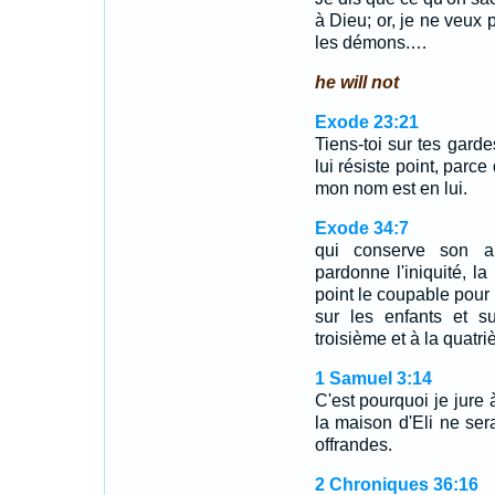
à Dieu; or, je ne veu
les démons.…
he will not
Exode 23:21
Tiens-toi sur tes gard
lui résiste point, parc
mon nom est en lui.
Exode 34:7
qui conserve son am
pardonne l'iniquité, la
point le coupable pour i
sur les enfants et s
troisième et à la quatr
1 Samuel 3:14
C'est pourquoi je jure 
la maison d'Eli ne sera
offrandes.
2 Chroniques 36:16