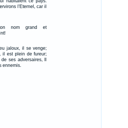
ui habitaient ce pays.
virons l'Eternel, car il
 ton nom grand et
nt!
eu jaloux, il se venge;
 il est plein de fureur;
 de ses adversaires, Il
s ennemis.