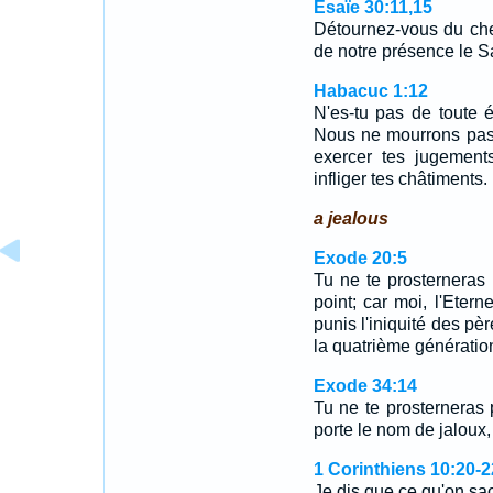
Ésaïe 30:11,15
Détournez-vous du che
de notre présence le Sa
Habacuc 1:12
N'es-tu pas de toute 
Nous ne mourrons pas!
exercer tes jugement
infliger tes châtiments.
a jealous
Exode 20:5
Tu ne te prosterneras p
point; car moi, l'Etern
punis l'iniquité des pèr
la quatrième génératio
Exode 34:14
Tu ne te prosterneras p
porte le nom de jaloux, 
1 Corinthiens 10:20-2
Je dis que ce qu'on sac