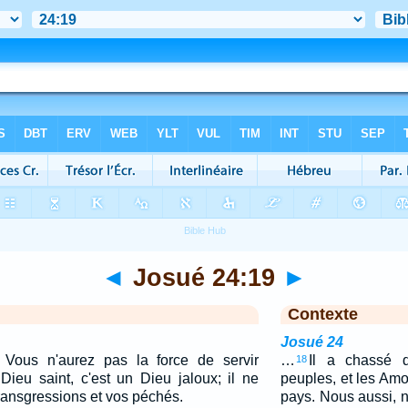
◄
Josué 24:19
►
Contexte
Josué 24
 Vous n'aurez pas la force de servir
…
Il a chassé 
18
 Dieu saint, c'est un Dieu jaloux; il ne
peuples, et les Amo
ransgressions et vos péchés.
pays. Nous aussi, n