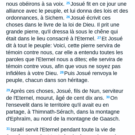
nous obéirons à sa voix.
Josué fit en ce jour une
25
alliance avec le peuple, et lui donna des lois et des
ordonnances, à Sichem.
Josué écrivit ces
26
choses dans le livre de la loi de Dieu. Il prit une
grande pierre, qu'il dressa là sous le chêne qui
était dans le lieu consacré à l'Eternel.
Et Josué
27
dit à tout le peuple: Voici, cette pierre servira de
témoin contre nous, car elle a entendu toutes les
paroles que l'Eternel nous a dites; elle servira de
témoin contre vous, afin que vous ne soyez pas
infidèles à votre Dieu.
Puis Josué renvoya le
28
peuple, chacun dans son héritage.
Après ces choses, Josué, fils de Nun, serviteur
29
de l'Eternel, mourut, âgé de cent dix ans.
On
30
l'ensevelit dans le territoire qu'il avait eu en
partage, à Thimnath-Sérach, dans la montagne
d'Ephraïm, au nord de la montagne de Gaasch.
Israël servit l'Eternel pendant toute la vie de
31