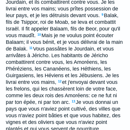
Jourdain, et ils combattirent contre vous. Je les
livrai entre vos mains; vous prîtes possession de
leur pays, et je les détruisis devant vous.
Balak,
9
fils de Tsippor, roi de Moab, se leva et combattit
Israël. Il fit appeler Balaam, fils de Beor, pour qu'il
vous maudît.
Mais je ne voulus point écouter
10
Balaam; il vous bénit, et je vous délivrai de la main
de Balak.
Vous passâtes le Jourdain, et vous
11
arrivâtes à Jéricho. Les habitants de Jéricho
combattirent contre vous, les Amoréens, les
Phéréziens, les Cananéens, les Héthiens, les
Guirgasiens, les Héviens et les Jébusiens. Je les
livrai entre vos mains,
et j'envoyai devant vous
12
les frelons, qui les chassèrent loin de votre face,
comme les deux rois des Amoréens: ce ne fut ni
par ton épée, ni par ton arc.
Je vous donnai un
13
pays que vous n'aviez point cultivé, des villes que
vous n'aviez point bâties et que vous habitez, des
vignes et des oliviers que vous n'aviez point
plantés et qui vous servent de nourriture.