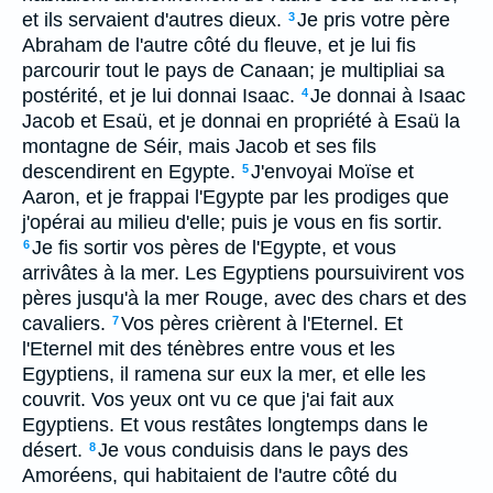
et ils servaient d'autres dieux.
Je pris votre père
3
Abraham de l'autre côté du fleuve, et je lui fis
parcourir tout le pays de Canaan; je multipliai sa
postérité, et je lui donnai Isaac.
Je donnai à Isaac
4
Jacob et Esaü, et je donnai en propriété à Esaü la
montagne de Séir, mais Jacob et ses fils
descendirent en Egypte.
J'envoyai Moïse et
5
Aaron, et je frappai l'Egypte par les prodiges que
j'opérai au milieu d'elle; puis je vous en fis sortir.
Je fis sortir vos pères de l'Egypte, et vous
6
arrivâtes à la mer. Les Egyptiens poursuivirent vos
pères jusqu'à la mer Rouge, avec des chars et des
cavaliers.
Vos pères crièrent à l'Eternel. Et
7
l'Eternel mit des ténèbres entre vous et les
Egyptiens, il ramena sur eux la mer, et elle les
couvrit. Vos yeux ont vu ce que j'ai fait aux
Egyptiens. Et vous restâtes longtemps dans le
désert.
Je vous conduisis dans le pays des
8
Amoréens, qui habitaient de l'autre côté du