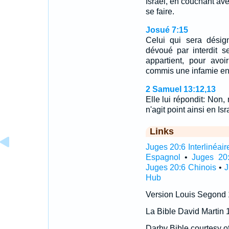
Israël, en couchant avec
se faire.
Josué 7:15
Celui qui sera désig
dévoué par interdit se
appartient, pour avoir
commis une infamie en 
2 Samuel 13:12,13
Elle lui répondit: Non
n'agit point ainsi en I
Links
Juges 20:6 Interlinéair
Espagnol
•
Juges 20:
Juges 20:6 Chinois
•
J
Hub
Version Louis Segond
La Bible David Martin 
Darby Bible courtesy o