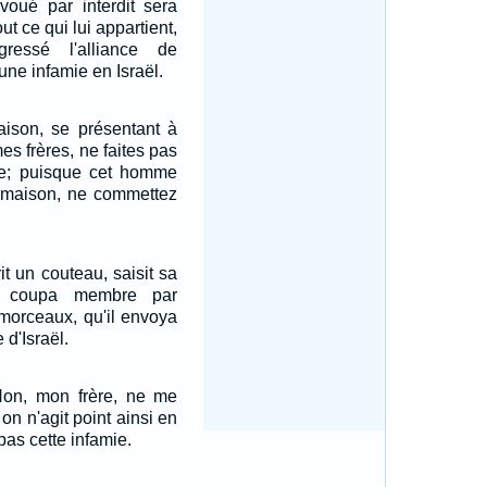
voué par interdit sera
out ce qui lui appartient,
gressé l'alliance de
une infamie en Israël.
aison, se présentant à
mes frères, ne faites pas
rie; puisque cet homme
 maison, ne commettez
rit un couteau, saisit sa
a coupa membre par
orceaux, qu'il envoya
e d'Israël.
 Non, mon frère, ne me
on n'agit point ainsi en
pas cette infamie.