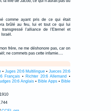
 la fille de Jacob, ce qui n'aurait pas dû
né comme ayant pris de ce qui était
ra brûlé au feu, lui et tout ce qui lui
 transgressé l'alliance de l'Eternel et
Israël.
, mon frère, ne me déshonore pas, car on
sraël; ne commets pas cette infamie.…
e
•
Juges 20:6 Multilingue
•
Jueces 20:6
6 Français
•
Richter 20:6 Allemand
•
udges 20:6 Anglais
•
Bible Apps
•
Bible
 1910
1744
f
CCEL.org
.