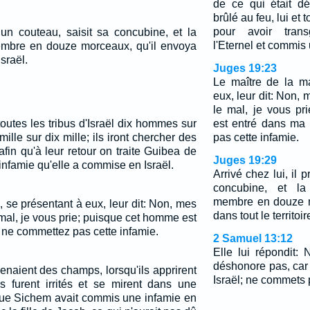
de ce qui était dé
brûlé au feu, lui et t
pour avoir trans
t un couteau, saisit sa concubine, et la
l'Eternel et commis 
bre en douze morceaux, qu'il envoya
Israël.
Juges 19:23
Le maître de la m
eux, leur dit: Non, 
le mal, je vous p
utes les tribus d'Israël dix hommes sur
est entré dans ma
 mille sur dix mille; ils iront chercher des
pas cette infamie.
afin qu'à leur retour on traite Guibea de
Juges 19:29
infamie qu'elle a commise en Israël.
Arrivé chez lui, il p
concubine, et l
membre en douze m
 se présentant à eux, leur dit: Non, mes
dans tout le territoir
e mal, je vous prie; puisque cet homme est
ne commettez pas cette infamie.
2 Samuel 13:12
Elle lui répondit:
déshonore pas, car 
venaient des champs, lorsqu'ils apprirent
Israël; ne commets 
 furent irrités et se mirent dans une
que Sichem avait commis une infamie en