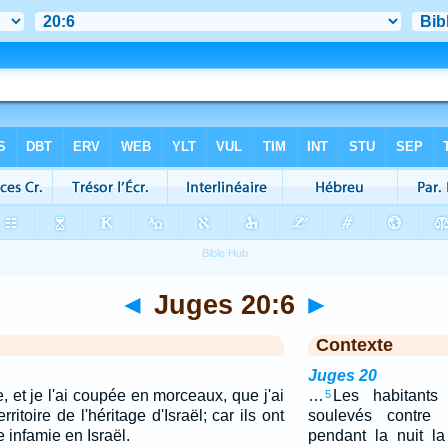
◄
Juges 20:6
►
Contexte
Juges 20
, et je l'ai coupée en morceaux, que j'ai
…
Les habitant
5
ritoire de l'héritage d'Israël; car ils ont
soulevés contre 
 infamie en Israël.
pendant la nuit la