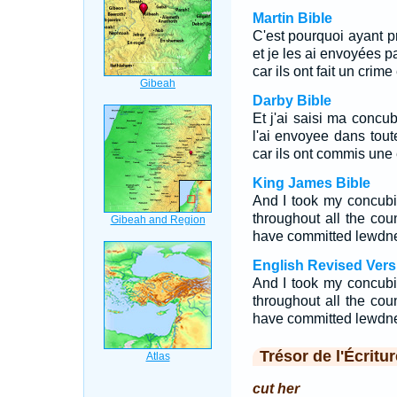
Martin Bible
C'est pourquoi ayant pr
et je les ai envoyées pa
car ils ont fait un crim
Darby Bible
Et j'ai saisi ma concub
l'ai envoyee dans tout
car ils ont commis une 
King James Bible
And I took my concubi
throughout all the coun
have committed lewdness
English Revised Vers
And I took my concubi
throughout all the coun
have committed lewdness
Trésor de l'Écritur
cut her