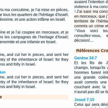
avaient l'intention d
violence à ma concu
is ma concubine, je l'ai mise en pièces,
J'ai saisi ma conc
6
r tous les quartiers de l'héritage d'Israël;
en morceaux, que j'
e énorme, et une action infâme en Israël.
territoire de l'hérit
commis un crime et
Vous voici tous
7
ine et je l'ai coupee en morceaux, et je
consultez-vous,
es les campagnes de l'heritage d'Israel;
décision!…
enormite et une infamie en Israel.
Références Cro
ne, and cut her in pieces, and sent her
Genèse 34:7
try of the inheritance of Israel: for they
Et les fils de J
 and folly in Israel.
champs, lorsqu'ils 
ion
hommes furent irr
ne, and cut her in pieces, and sent her
une grande colèr
try of the inheritance of Israel: for they
avait commis une 
 and folly in Israel.
couchant avec la 
n'aurait pas dû se fa
e
Josué 7:15
Celui qui sera dé