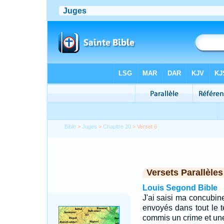
Bible
>
Juges
>
Chapitre 20
> Verset 6
Versets Parallèles
Louis Segond Bible
J'ai saisi ma concubine
envoyés dans tout le ter
commis un crime et une