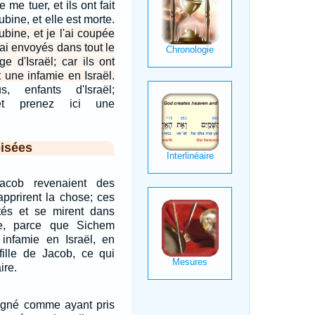
e me tuer, et ils ont fait
bine, et elle est morte.
ubine, et je l'ai coupée
ai envoyés dans tout le
age d'Israël; car ils ont
 une infamie en Israël.
, enfants d'Israël;
 et prenez ici une
isées
acob revenaient des
apprirent la chose; ces
ités et se mirent dans
e, parce que Sichem
infamie en Israël, en
fille de Jacob, ce qui
ire.
signé comme ayant pris