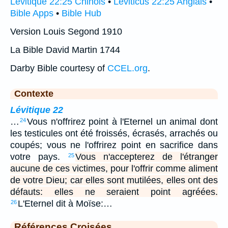
Lévitique 22:25 Chinois
•
Leviticus 22:25 Anglais
•
Bible Apps
•
Bible Hub
Version Louis Segond 1910
La Bible David Martin 1744
Darby Bible courtesy of
CCEL.org
.
Contexte
Lévitique 22
…
Vous n'offrirez point à l'Eternel un animal dont
24
les testicules ont été froissés, écrasés, arrachés ou
coupés; vous ne l'offrirez point en sacrifice dans
votre pays.
Vous n'accepterez de l'étranger
25
aucune de ces victimes, pour l'offrir comme aliment
de votre Dieu; car elles sont mutilées, elles ont des
défauts: elles ne seraient point agréées.
L'Eternel dit à Moïse:…
26
Références Croisées