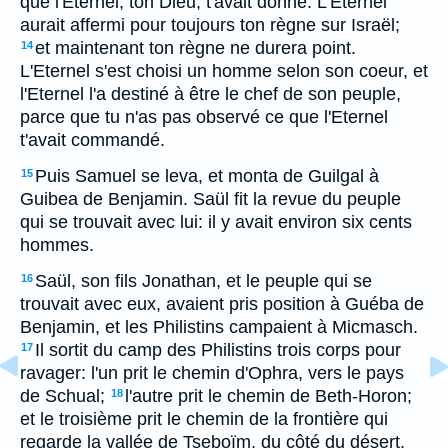
que l'Eternel, ton Dieu, t'avait donné. L'Eternel
aurait affermi pour toujours ton règne sur Israël;
et maintenant ton règne ne durera point.
14
L'Eternel s'est choisi un homme selon son coeur, et
l'Eternel l'a destiné à être le chef de son peuple,
parce que tu n'as pas observé ce que l'Eternel
t'avait commandé.
Puis Samuel se leva, et monta de Guilgal à
15
Guibea de Benjamin. Saül fit la revue du peuple
qui se trouvait avec lui: il y avait environ six cents
hommes.
Saül, son fils Jonathan, et le peuple qui se
16
trouvait avec eux, avaient pris position à Guéba de
Benjamin, et les Philistins campaient à Micmasch.
Il sortit du camp des Philistins trois corps pour
17
ravager: l'un prit le chemin d'Ophra, vers le pays
de Schual;
l'autre prit le chemin de Beth-Horon;
18
et le troisième prit le chemin de la frontière qui
regarde la vallée de Tseboïm, du côté du désert.