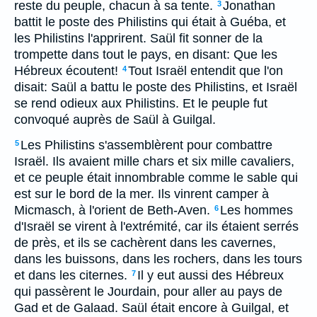
reste du peuple, chacun à sa tente.
Jonathan
3
battit le poste des Philistins qui était à Guéba, et
les Philistins l'apprirent. Saül fit sonner de la
trompette dans tout le pays, en disant: Que les
Hébreux écoutent!
Tout Israël entendit que l'on
4
disait: Saül a battu le poste des Philistins, et Israël
se rend odieux aux Philistins. Et le peuple fut
convoqué auprès de Saül à Guilgal.
Les Philistins s'assemblèrent pour combattre
5
Israël. Ils avaient mille chars et six mille cavaliers,
et ce peuple était innombrable comme le sable qui
est sur le bord de la mer. Ils vinrent camper à
Micmasch, à l'orient de Beth-Aven.
Les hommes
6
d'Israël se virent à l'extrémité, car ils étaient serrés
de près, et ils se cachèrent dans les cavernes,
dans les buissons, dans les rochers, dans les tours
et dans les citernes.
Il y eut aussi des Hébreux
7
qui passèrent le Jourdain, pour aller au pays de
Gad et de Galaad. Saül était encore à Guilgal, et