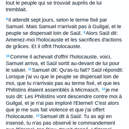
tout le peuple qui se trouvait auprès de lui
tremblait.
Il attendit sept jours, selon le terme fixé par
8
Samuel. Mais Samuel n'arrivait pas à Guilgal, et le
peuple se dispersait loin de Saül.
Alors Saül dit:
9
Amenez-moi l'holocauste et les sacrifices d'actions
de grâces. Et il offrit l'holocauste.
Comme il achevait d'offrir l'holocauste, voici,
10
Samuel arriva, et Saül sortit au-devant de lui pour
le saluer.
Samuel dit: Qu'as-tu fait? Saül répondit:
11
Lorsque j'ai vu que le peuple se dispersait loin de
moi, que tu n'arrivais pas au terme fixé, et que les
Philistins étaient assemblés à Micmasch,
je me
12
suis dit: Les Philistins vont descendre contre moi à
Guilgal, et je n'ai pas imploré l'Eternel! C'est alors
que je me suis fait violence et que j'ai offert
l'holocauste.
Samuel dit à Saül: Tu as agi en
13
insensé, tu n'as pas observé le commandement