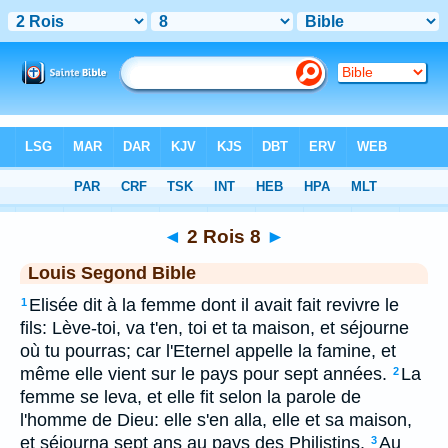
Bible
>
LSG
> 2 Rois 8
◄
2 Rois 8
►
Louis Segond Bible
Elisée dit à la femme dont il avait fait revivre le
1
fils: Lève-toi, va t'en, toi et ta maison, et séjourne
où tu pourras; car l'Eternel appelle la famine, et
même elle vient sur le pays pour sept années.
La
2
femme se leva, et elle fit selon la parole de
l'homme de Dieu: elle s'en alla, elle et sa maison,
et séjourna sept ans au pays des Philistins.
Au
3