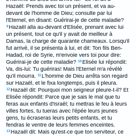
Hazaël: Prends avec toi un présent, et va au-
devant de l'homme de Dieu; consulte par lui
l'Eternel, en disant: Guérirai-je de cette maladie?
Hazaël alla au-devant d'Elisée, prenant avec lui
9
un présent, tout ce qu'il y avait de meilleur à
Damas, la charge de quarante chameaux. Lorsqu'il
fut arrivé, il se présenta à lui, et dit: Ton fils Ben-
Hadad, roi de Syrie, m'envoie vers toi pour dire:
Guérirai-je de cette maladie?
Elisée lui répondit:
10
Va, dis-lui: Tu guériras! Mais l'Eternel m'a révélé
qu'il mourra.
L'homme de Dieu arrêta son regard
11
sur Hazaël, et le fixa longtemps, puis il pleura.
Hazaël dit: Pourquoi mon seigneur pleure-t-il? Et
12
Elisée répondit: Parce que je sais le mal que tu
feras aux enfants d'Israël; tu mettras le feu à leurs
villes fortes, tu tueras avec l'épée leurs jeunes
gens, tu écraseras leurs petits enfants, et tu
fendras le ventre de leurs femmes enceintes.
Hazaël dit: Mais qu'est-ce que ton serviteur, ce
13