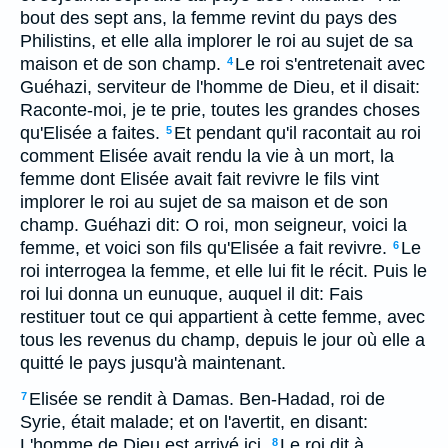
bout des sept ans, la femme revint du pays des
Philistins, et elle alla implorer le roi au sujet de sa
maison et de son champ.
Le roi s'entretenait avec
4
Guéhazi, serviteur de l'homme de Dieu, et il disait:
Raconte-moi, je te prie, toutes les grandes choses
qu'Elisée a faites.
Et pendant qu'il racontait au roi
5
comment Elisée avait rendu la vie à un mort, la
femme dont Elisée avait fait revivre le fils vint
implorer le roi au sujet de sa maison et de son
champ. Guéhazi dit: O roi, mon seigneur, voici la
femme, et voici son fils qu'Elisée a fait revivre.
Le
6
roi interrogea la femme, et elle lui fit le récit. Puis le
roi lui donna un eunuque, auquel il dit: Fais
restituer tout ce qui appartient à cette femme, avec
tous les revenus du champ, depuis le jour où elle a
quitté le pays jusqu'à maintenant.
Elisée se rendit à Damas. Ben-Hadad, roi de
7
Syrie, était malade; et on l'avertit, en disant:
L'homme de Dieu est arrivé ici.
Le roi dit à
8