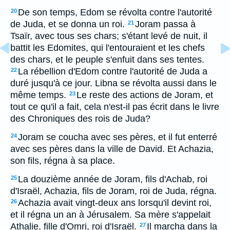
De son temps, Edom se révolta contre l'autorité
20
de Juda, et se donna un roi.
Joram passa à
21
Tsaïr, avec tous ses chars; s'étant levé de nuit, il
battit les Edomites, qui l'entouraient et les chefs
des chars, et le peuple s'enfuit dans ses tentes.
La rébellion d'Edom contre l'autorité de Juda a
22
duré jusqu'à ce jour. Libna se révolta aussi dans le
même temps.
Le reste des actions de Joram, et
23
tout ce qu'il a fait, cela n'est-il pas écrit dans le livre
des Chroniques des rois de Juda?
Joram se coucha avec ses pères, et il fut enterré
24
avec ses pères dans la ville de David. Et Achazia,
son fils, régna à sa place.
La douzième année de Joram, fils d'Achab, roi
25
d'Israël, Achazia, fils de Joram, roi de Juda, régna.
Achazia avait vingt-deux ans lorsqu'il devint roi,
26
et il régna un an à Jérusalem. Sa mère s'appelait
Athalie, fille d'Omri, roi d'Israël.
Il marcha dans la
27