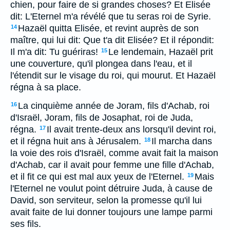
chien, pour faire de si grandes choses? Et Elisée
dit: L'Eternel m'a révélé que tu seras roi de Syrie.
Hazaël quitta Elisée, et revint auprès de son
14
maître, qui lui dit: Que t'a dit Elisée? Et il répondit:
Il m'a dit: Tu guériras!
Le lendemain, Hazaël prit
15
une couverture, qu'il plongea dans l'eau, et il
l'étendit sur le visage du roi, qui mourut. Et Hazaël
régna à sa place.
La cinquième année de Joram, fils d'Achab, roi
16
d'Israël, Joram, fils de Josaphat, roi de Juda,
régna.
Il avait trente-deux ans lorsqu'il devint roi,
17
et il régna huit ans à Jérusalem.
Il marcha dans
18
la voie des rois d'Israël, comme avait fait la maison
d'Achab, car il avait pour femme une fille d'Achab,
et il fit ce qui est mal aux yeux de l'Eternel.
Mais
19
l'Eternel ne voulut point détruire Juda, à cause de
David, son serviteur, selon la promesse qu'il lui
avait faite de lui donner toujours une lampe parmi
ses fils.