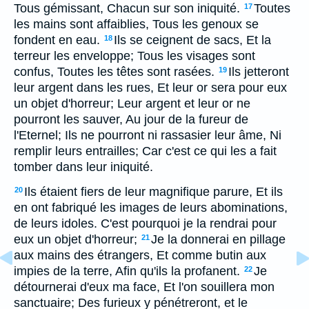
Tous gémissant, Chacun sur son iniquité.
Toutes
17
les mains sont affaiblies, Tous les genoux se
fondent en eau.
Ils se ceignent de sacs, Et la
18
terreur les enveloppe; Tous les visages sont
confus, Toutes les têtes sont rasées.
Ils jetteront
19
leur argent dans les rues, Et leur or sera pour eux
un objet d'horreur; Leur argent et leur or ne
pourront les sauver, Au jour de la fureur de
l'Eternel; Ils ne pourront ni rassasier leur âme, Ni
remplir leurs entrailles; Car c'est ce qui les a fait
tomber dans leur iniquité.
Ils étaient fiers de leur magnifique parure, Et ils
20
en ont fabriqué les images de leurs abominations,
de leurs idoles. C'est pourquoi je la rendrai pour
eux un objet d'horreur;
Je la donnerai en pillage
21
aux mains des étrangers, Et comme butin aux
impies de la terre, Afin qu'ils la profanent.
Je
22
détournerai d'eux ma face, Et l'on souillera mon
sanctuaire; Des furieux y pénétreront, et le