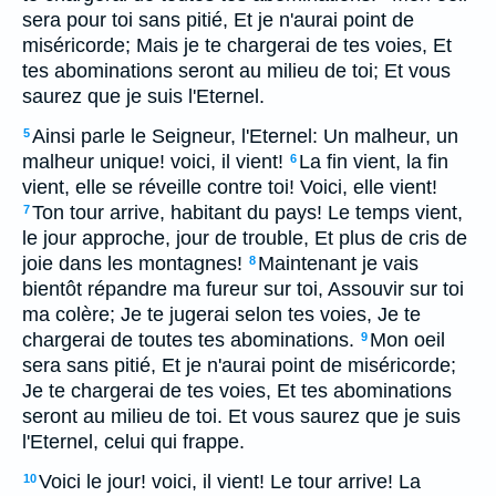
sera pour toi sans pitié, Et je n'aurai point de
miséricorde; Mais je te chargerai de tes voies, Et
tes abominations seront au milieu de toi; Et vous
saurez que je suis l'Eternel.
Ainsi parle le Seigneur, l'Eternel: Un malheur, un
5
malheur unique! voici, il vient!
La fin vient, la fin
6
vient, elle se réveille contre toi! Voici, elle vient!
Ton tour arrive, habitant du pays! Le temps vient,
7
le jour approche, jour de trouble, Et plus de cris de
joie dans les montagnes!
Maintenant je vais
8
bientôt répandre ma fureur sur toi, Assouvir sur toi
ma colère; Je te jugerai selon tes voies, Je te
chargerai de toutes tes abominations.
Mon oeil
9
sera sans pitié, Et je n'aurai point de miséricorde;
Je te chargerai de tes voies, Et tes abominations
seront au milieu de toi. Et vous saurez que je suis
l'Eternel, celui qui frappe.
Voici le jour! voici, il vient! Le tour arrive! La
10