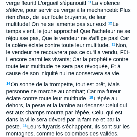
verge fleurit! L'orgueil s'épanouit!
La violence
11
s'élève, pour servir de verge à la méchanceté: Plus
rien d'eux, de leur foule bruyante, de leur
multitude! On ne se lamente pas sur eux!
Le
12
temps vient, le jour approche! Que l'acheteur ne se
réjouisse pas, Que le vendeur ne s'afflige pas! Car
la colère éclate contre toute leur multitude.
Non,
13
le vendeur ne recouvrera pas ce qu'il a vendu, Fût-
il encore parmi les vivants; Car la prophétie contre
toute leur multitude ne sera pas révoquée, Et à
cause de son iniquité nul ne conservera sa vie.
On sonne de la trompette, tout est prêt, Mais
14
personne ne marche au combat; Car ma fureur
éclate contre toute leur multitude.
L'épée au
15
dehors, la peste et la famine au dedans! Celui qui
est aux champs mourra par l'épée, Celui qui est
dans la ville sera dévoré par la famine et par la
peste.
Leurs fuyards s'échappent, Ils sont sur les
16
montagnes, comme les colombes des vallées,