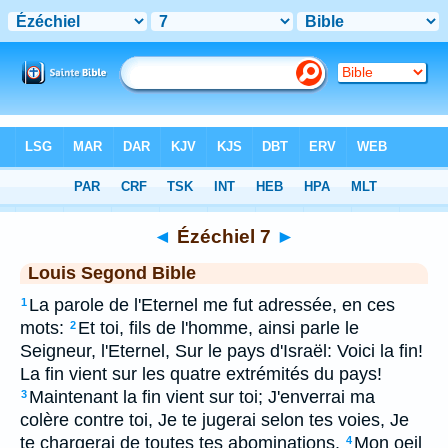
Bible
>
LSG
> Ézéchiel 7
◄
Ézéchiel 7
►
Louis Segond Bible
La parole de l'Eternel me fut adressée, en ces
1
mots:
Et toi, fils de l'homme, ainsi parle le
2
Seigneur, l'Eternel, Sur le pays d'Israël: Voici la fin!
La fin vient sur les quatre extrémités du pays!
Maintenant la fin vient sur toi; J'enverrai ma
3
colère contre toi, Je te jugerai selon tes voies, Je
te chargerai de toutes tes abominations.
Mon oeil
4