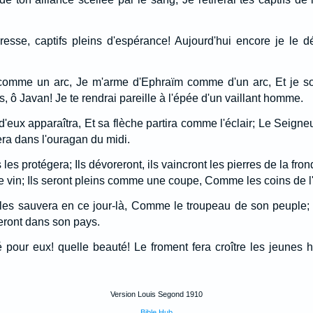
resse, captifs pleins d'espérance! Aujourd'hui encore je le dé
omme un arc, Je m'arme d'Ephraïm comme d'un arc, Et je sou
s, ô Javan! Je te rendrai pareille à l'épée d'un vaillant homme.
'eux apparaîtra, Et sa flèche partira comme l'éclair; Le Seigneu
cera dans l'ouragan du midi.
es protégera; Ils dévoreront, ils vaincront les pierres de la fronde
 vin; Ils seront pleins comme une coupe, Comme les coins de l'
, les sauvera en ce jour-là, Comme le troupeau de son peuple; C
leront dans son pays.
é pour eux! quelle beauté! Le froment fera croître les jeunes
Version Louis Segond 1910
Bible Hub