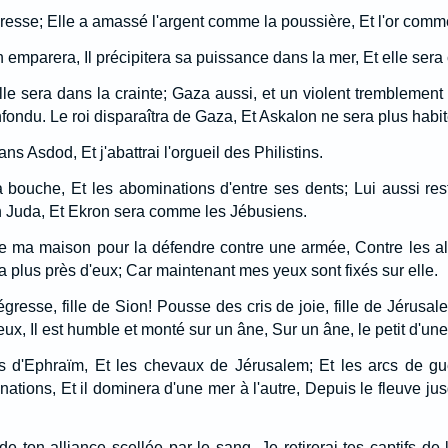
teresse; Elle a amassé l'argent comme la poussière, Et l'or comm
n emparera, Il précipitera sa puissance dans la mer, Et elle ser
lle sera dans la crainte; Gaza aussi, et un violent tremblement 
fondu. Le roi disparaîtra de Gaza, Et Askalon ne sera plus habit
ans Asdod, Et j'abattrai l'orgueil des Philistins.
a bouche, Et les abominations d'entre ses dents; Lui aussi rest
 Juda, Et Ekron sera comme les Jébusiens.
e ma maison pour la défendre contre une armée, Contre les all
 plus près d'eux; Car maintenant mes yeux sont fixés sur elle.
égresse, fille de Sion! Pousse des cris de joie, fille de Jérusale
torieux, Il est humble et monté sur un âne, Sur un âne, le petit d'u
rs d'Ephraïm, Et les chevaux de Jérusalem; Et les arcs de gue
ations, Et il dominera d'une mer à l'autre, Depuis le fleuve ju
de ton alliance scellée par le sang, Je retirerai tes captifs de 