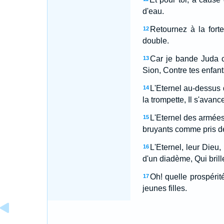
d'eau.
Retournez à la forte
12
double.
Car je bande Juda c
13
Sion, Contre tes enfant
L'Eternel au-dessus d
14
la trompette, Il s'avan
L'Eternel des armées l
15
bruyants comme pris de
L'Eternel, leur Dieu
16
d'un diadème, Qui bril
Oh! quelle prospérit
17
jeunes filles.