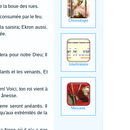
e la boue des rues.
a consumée par le feu.
la saisira; Ekron aussi,
ée.
era pour notre Dieu; Il
ants et les venants, Et
m! Voici, ton roi vient à
ne ânesse.
rre seront anéantis. Il
squ'aux extrémités de la
la fosse où il n'y a pas