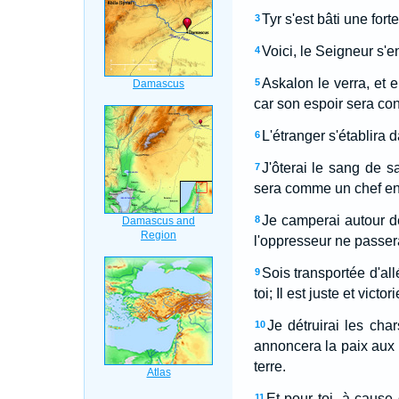
Tyr s'est bâti une for
3
Voici, le Seigneur s'e
4
Askalon le verra, et e
5
car son espoir sera con
L'étranger s'établira d
6
J'ôterai le sang de s
7
sera comme un chef en
Je camperai autour d
8
l'oppresseur ne passera
Sois transportée d'all
9
toi; Il est juste et vic
Je détruirai les cha
10
annoncera la paix aux n
terre.
Et pour toi, à cause 
11