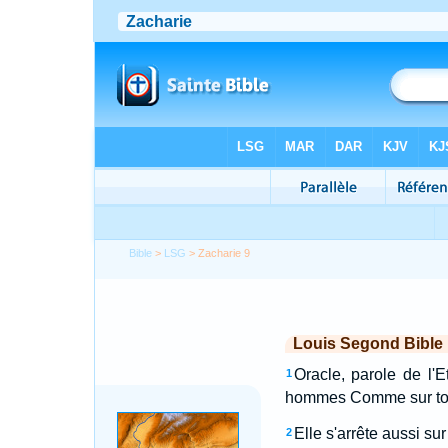
Bible
>
LSG
> Zacharie 9
Louis Segond Bible
Oracle, parole de l'E
1
hommes Comme sur toute
Elle s'arrête aussi su
2