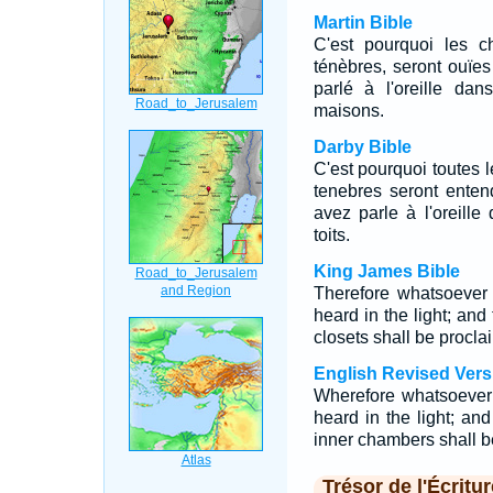
Martin Bible
C'est pourquoi les 
ténèbres, seront ouïe
parlé à l'oreille da
maisons.
Darby Bible
C'est pourquoi toutes 
tenebres seront enten
avez parle à l'oreill
toits.
King James Bible
Therefore whatsoever
heard in the light; and
closets shall be procl
English Revised Vers
Wherefore whatsoever 
heard in the light; an
inner chambers shall b
Trésor de l'Écritur