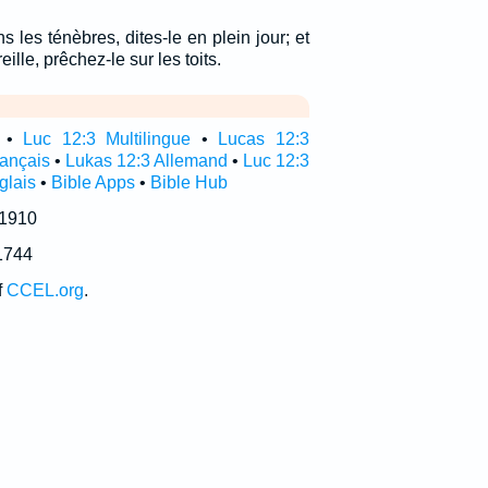
 les ténèbres, dites-le en plein jour; et
reille, prêchez-le sur les toits.
•
Luc 12:3 Multilingue
•
Lucas 12:3
rançais
•
Lukas 12:3 Allemand
•
Luc 12:3
glais
•
Bible Apps
•
Bible Hub
 1910
1744
f
CCEL.org
.