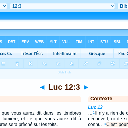
◄
Luc 12:3
►
Contexte
Luc 12
e que vous aurez dit dans les ténèbres
…
Il n'y a rien de
2
 lumière, et ce que vous aurez dit à
découvert, ni de s
res sera prêché sur les toits.
connu.
C'est pou
3