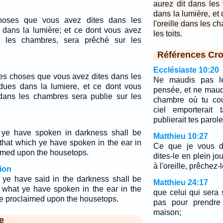
aurez dit dans les
dans la lumière, et
choses que vous avez dites dans les
l'oreille dans les 
s dans la lumière; et ce dont vous avez
les toits.
ns les chambres, sera prêché sur les
Références Cro
Ecclésiaste 10:20
les choses que vous avez dites dans les
Ne maudis pas l
dues dans la lumiere, et ce dont vous
pensée, et ne maud
e dans les chambres sera publie sur les
chambre où tu cou
ciel emporterait 
publierait tes parole
 ye have spoken in darkness shall be
Matthieu 10:27
 that which ye have spoken in the ear in
Ce que je vous di
aimed upon the housetops.
dites-le en plein jou
à l'oreille, prêchez-l
ion
ye have said in the darkness shall be
Matthieu 24:17
d what ye have spoken in the ear in the
que celui qui sera 
e proclaimed upon the housetops.
pas pour prendre
maison;
e