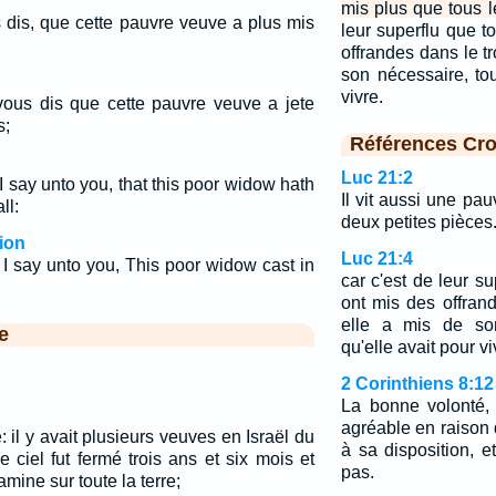
mis plus que tous l
ous dis, que cette pauvre veuve a plus mis
leur superflu que t
offrandes dans le t
son nécessaire, tou
vivre.
e vous dis que cette pauvre veuve a jete
s;
Références Cro
Luc 21:2
 I say unto you, that this poor widow hath
Il vit aussi une pau
ll:
deux petites pièces
ion
Luc 21:4
 I say unto you, This poor widow cast in
car c'est de leur s
ont mis des offran
elle a mis de son
e
qu'elle avait pour vi
2 Corinthiens 8:12
La bonne volonté, 
agréable en raison 
: il y avait plusieurs veuves en Israël du
à sa disposition, e
e ciel fut fermé trois ans et six mois et
pas.
amine sur toute la terre;