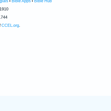
glais
•
Bible Apps
•
Bible Hub
 1910
1744
f
CCEL.org
.