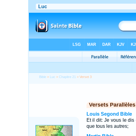
Bible
>
Luc
>
Chapitre 21
> Verset 3
Versets Parallèles
Louis Segond Bible
Et il dit: Je vous le di
que tous les autres;