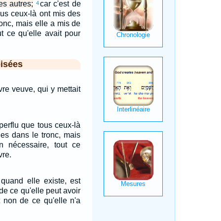
es autres;
car c'est de
4
ous ceux-là ont mis des
ronc, mais elle a mis de
t ce qu'elle avait pour
isées
vre veuve, qui y mettait
.
uperflu que tous ceux-là
des dans le tronc, mais
 nécessaire, tout ce
vre.
quand elle existe, est
de ce qu'elle peut avoir
t non de ce qu'elle n'a