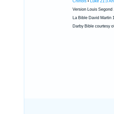
Chinois
•
Luke 21:3 An
Version Louis Segond
La Bible David Martin 
Darby Bible courtesy o