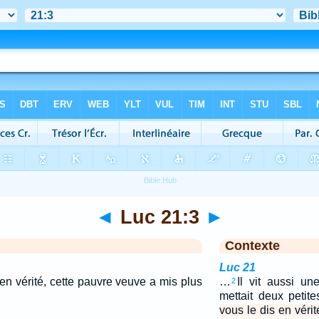
◄
Luc 21:3
►
Contexte
Luc 21
s en vérité, cette pauvre veuve a mis plus
…
Il vit aussi u
2
mettait deux petit
vous le dis en véri