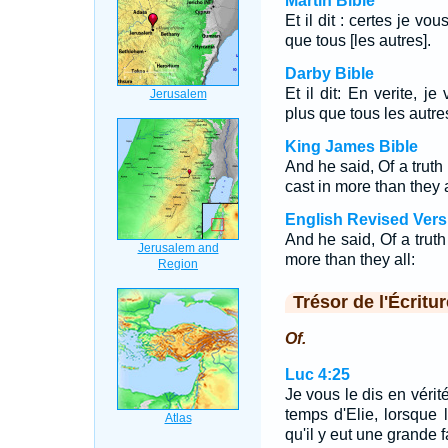
Martin Bible
Et il dit : certes je v
que tous [les autres].
Darby Bible
Et il dit: En verite, j
plus que tous les autre
King James Bible
And he said, Of a truth
cast in more than they a
English Revised Vers
And he said, Of a truth
more than they all:
Trésor de l'Écritur
Of.
Luc 4:25
Je vous le dis en vérité
temps d'Elie, lorsque l
qu'il y eut une grande f