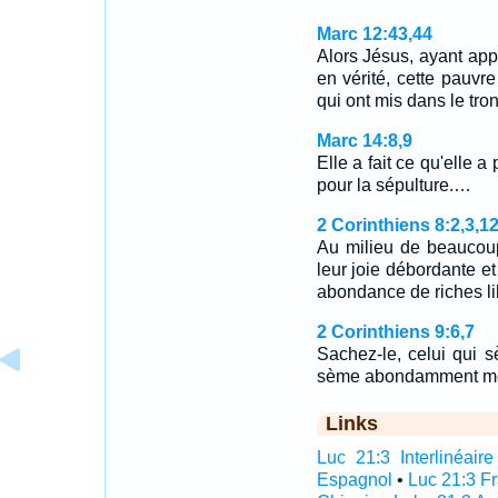
Marc 12:43,44
Alors Jésus, ayant appe
en vérité, cette pauv
qui ont mis dans le tr
Marc 14:8,9
Elle a fait ce qu'elle
pour la sépulture.…
2 Corinthiens 8:2,3,1
Au milieu de beaucoup
leur joie débordante et
abondance de riches lib
2 Corinthiens 9:6,7
Sachez-le, celui qui 
sème abondamment m
Links
Luc 21:3 Interlinéaire
Espagnol
•
Luc 21:3 F