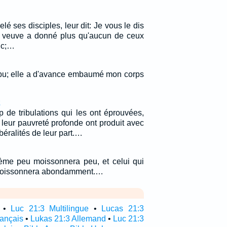
lé ses disciples, leur dit: Je vous le dis
re veuve a donné plus qu'aucun de ceux
onc;…
 a pu; elle a d'avance embaumé mon corps
2
 de tribulations qui les ont éprouvées,
 leur pauvreté profonde ont produit avec
éralités de leur part.…
sème peu moissonnera peu, et celui qui
oissonnera abondamment.…
•
Luc 21:3 Multilingue
•
Lucas 21:3
rançais
•
Lukas 21:3 Allemand
•
Luc 21:3