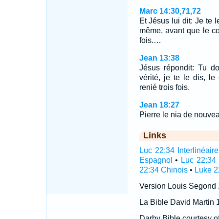
Marc 14:30,71,72
Et Jésus lui dit: Je te l
même, avant que le coq
fois.…
Jean 13:38
Jésus répondit: Tu do
vérité, je te le dis, 
renié trois fois.
Jean 18:27
Pierre le nia de nouvea
Links
Luc 22:34 Interlinéaire
Espagnol
•
Luc 22:34 
22:34 Chinois
•
Luke 2
Version Louis Segond
La Bible David Martin 
Darby Bible courtesy o