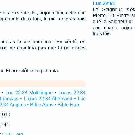
Luc 22:61
Le Seigneur, s'ét
e dis en vérité, toi, aujourd'hui, cette nuit
Pierre. Et Pierre 
 chante deux fois, tu me renieras trois
que le Seigneur lui 
coq chante aujour
trois fois.
nneras ta vie pour moi! En vérité, en
le coq ne chantera pas que tu ne m'aies
u. Et aussitôt le coq chanta.
•
Luc 22:34 Multilingue
•
Lucas 22:34
Français
•
Lukas 22:34 Allemand
•
Luc
2:34 Anglais
•
Bible Apps
•
Bible Hub
 1910
1744
f
CCEL.org
.