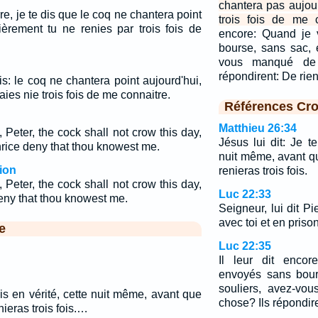
chantera pas aujour
rre, je te dis que le coq ne chantera point
trois fois de me c
ièrement tu ne renies par trois fois de
encore: Quand je 
bourse, sans sac, 
vous manqué de 
répondirent: De rie
e dis: le coq ne chantera point aujourd'hui,
ies nie trois fois de me connaitre.
Références Cro
Matthieu 26:34
, Peter, the cock shall not crow this day,
Jésus lui dit: Je te
thrice deny that thou knowest me.
nuit même, avant q
ion
renieras trois fois.
, Peter, the cock shall not crow this day,
Luc 22:33
 deny that thou knowest me.
Seigneur, lui dit Pie
avec toi et en prison
e
Luc 22:35
Il leur dit enco
envoyés sans bour
souliers, avez-vo
 dis en vérité, cette nuit même, avant que
chose? Ils répondire
nieras trois fois.…