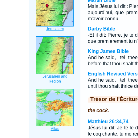
Martin Bible
Mais Jésus lui dit : Pie
aujourd'hui, que prem
m'avoir connu.
Darby Bible
-Et il dit: Pierre, je t
que premierement tu n'a
King James Bible
And he said, I tell thee
before that thou shalt 
English Revised Vers
And he said, I tell thee
until thou shalt thrice
Trésor de l'Écritur
the cock.
Matthieu 26:34,74
Jésus lui dit: Je te le
le coq chante, tu me re