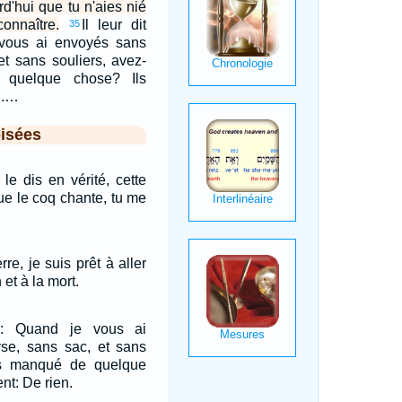
d'hui que tu n'aies nié
onnaître.
Il leur dit
35
vous ai envoyés sans
et sans souliers, avez-
quelque chose? Ils
n.…
isées
 le dis en vérité, cette
ue le coq chante, tu me
rre, je suis prêt à aller
 et à la mort.
re: Quand je vous ai
se, sans sac, et sans
us manqué de quelque
nt: De rien.