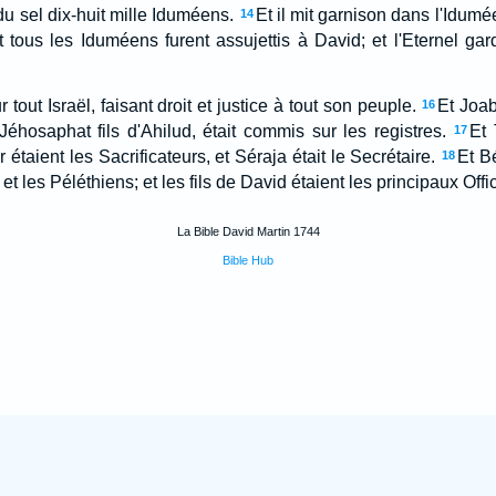
du sel dix-huit mille Iduméens.
Et il mit garnison dans l'Idumée,
14
t tous les Iduméens furent assujettis à David; et l'Eternel gard
tout Israël, faisant droit et justice à tout son peuple.
Et Joab
16
Jéhosaphat fils d'Ahilud, était commis sur les registres.
Et 
17
 étaient les Sacrificateurs, et Séraja était le Secrétaire.
Et B
18
 et les Péléthiens; et les fils de David étaient les principaux Offic
La Bible David Martin 1744
Bible Hub