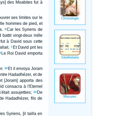
ays] des Moabites fut à
uvrer ses limites sur le
mille hommes de pied, et
s.
Car les Syriens de
5
attit vingt-deux mille
fut à David sous cette
llait.
Et David prit les
7
Le Roi David emporta
8
r.
Et il envoya Joram
10
 contre Hadadhézer, et de
 et [Joram] apporta des
d consacra à l'Eternel
'était assujetties;
De
12
de Hadadhézer, fils de
s Syriens, [il tailla en