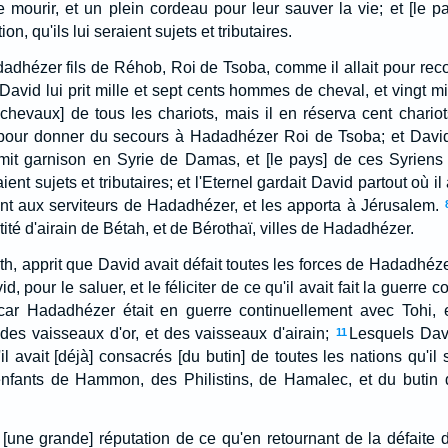
e mourir, et un plein cordeau pour leur sauver la vie; et [le p
n, qu'ils lui seraient sujets et tributaires.
dadhézer fils de Réhob, Roi de Tsoba, comme il allait pour reco
 David lui prit mille et sept cents hommes de cheval, et vingt 
 chevaux] de tous les chariots, mais il en réserva cent chariot
our donner du secours à Hadadhézer Roi de Tsoba; et David b
mit garnison en Syrie de Damas, et [le pays] de ces Syriens 
aient sujets et tributaires; et l'Eternel gardait David partout où il a
ient aux serviteurs de Hadadhézer, et les apporta à Jérusalem.
té d'airain de Bétah, et de Bérothaï, villes de Hadadhézer.
h, apprit que David avait défait toutes les forces de Hadadhéze
id, pour le saluer, et le féliciter de ce qu'il avait fait la guerre
t; car Hadadhézer était en guerre continuellement avec Tohi,
 des vaisseaux d'or, et des vaisseaux d'airain;
Lesquels Davi
11
'il avait [déjà] consacrés [du butin] de toutes les nations qu'il s
nfants de Hammon, des Philistins, de Hamalec, et du butin 
[une grande] réputation de ce qu'en retournant de la défaite de