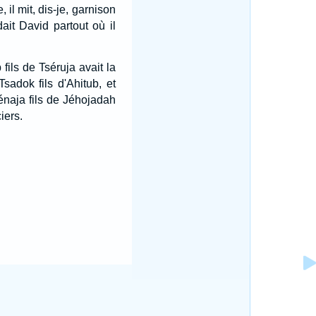
 il mit, dis-je, garnison
ait David partout où il
 fils de Tséruja avait la
Tsadok fils d'Ahitub, et
énaja fils de Jéhojadah
iers.