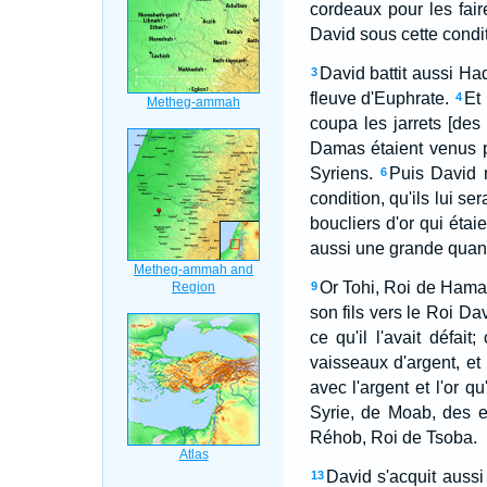
cordeaux pour les fair
David sous cette conditio
David battit aussi Ha
3
fleuve d'Euphrate.
Et
4
coupa les jarrets [des
Damas étaient venus p
Syriens.
Puis David 
6
condition, qu'ils lui ser
boucliers d'or qui éta
aussi une grande quanti
Or Tohi, Roi de Hamat
9
son fils vers le Roi Dav
ce qu'il l'avait défai
vaisseaux d'argent, et
avec l'argent et l'or qu
Syrie, de Moab, des e
Réhob, Roi de Tsoba.
David s'acquit aussi 
13