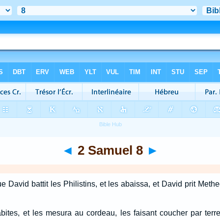
◄
2 Samuel 8
►
que David battit les Philistins, et les abaissa, et David prit M
oabites, et les mesura au cordeau, les faisant coucher par terr