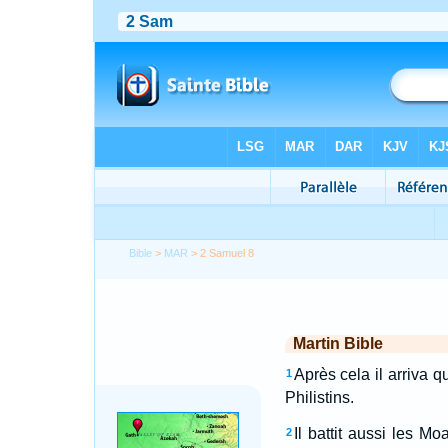
Bible
>
MAR
> 2 Samuel 8
Martin Bible
Après cela il arriva 
1
Philistins.
Il battit aussi les M
2