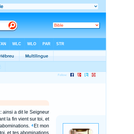
 : ainsi a dit le Seigneur
t la fin vient sur toi, et
es abominations.
Et mon
4
toi, et tes abominations