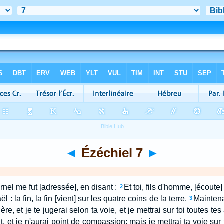
◄
Ézéchiel 7
►
rnel me fut [adressée], en disant :
Et toi, fils d'homme, [écoute]
2
aël : la fin, la fin [vient] sur les quatre coins de la terre.
Maintenan
3
lère, et je te jugerai selon ta voie, et je mettrai sur toi toutes t
t, et je n'aurai point de compassion; mais je mettrai ta voie sur 