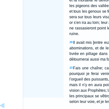
et la mortalité le dévor
les pigeons des vallée
et tous les genoux se 
sera sur tous leurs vis
or s'en ira au loin; leu
ne rassasieront point l
ruine.
II avait mis [entre 
20
abominations, et de le
livrée en pillage dans
détournerai aussi ma fa
Fais une chaîne; car
23
pourquoi je ferai ven
l'orgueil des puissants,
mais il n'y en aura poi
vision aux Prophètes; la
les principaux se vêtir
selon leur voie, et je le