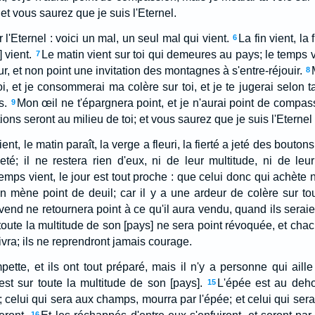
 et vous saurez que je suis l'Eternel.
 l'Eternel : voici un mal, un seul mal qui vient.
La fin vient, la 
6
] vient.
Le matin vient sur toi qui demeures au pays; le temps vi
7
eur, et non point une invitation des montagnes à s'entre-réjouir.
8
i, et je consommerai ma colère sur toi, et je te jugerai selon ta
s.
Mon œil ne t'épargnera point, et je n'aurai point de compass
9
ions seront au milieu de toi; et vous saurez que je suis l'Eternel
 vient, le matin paraît, la verge a fleuri, la fierté a jeté des boutons
é; il ne restera rien d'eux, ni de leur multitude, ni de leur
emps vient, le jour est tout proche : que celui donc qui achète n
n mène point de deuil; car il y a une ardeur de colère sur to
 vend ne retournera point à ce qu'il aura vendu, quand ils serai
toute la multitude de son [pays] ne sera point révoquée, et chac
 vivra; ils ne reprendront jamais courage.
mpette, et ils ont tout préparé, mais il n'y a personne qui ail
est sur toute la multitude de son [pays].
L'épée est au dehor
15
celui qui sera aux champs, mourra par l'épée; et celui qui sera 
16