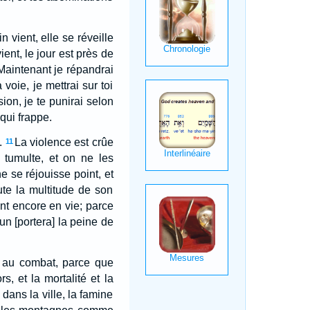
fin vient, elle se réveille
ent, le jour est près de
Maintenant je répandrai
 voie, je mettrai sur toi
ion, je te punirai selon
 qui frappe.
.
La violence est crûe
11
 tumulte, et on ne les
e se réjouisse point, et
ute la multitude de son
ent encore en vie; parce
un [portera] la peine de
le au combat, parce que
s, et la mortalité et la
dans la ville, la famine