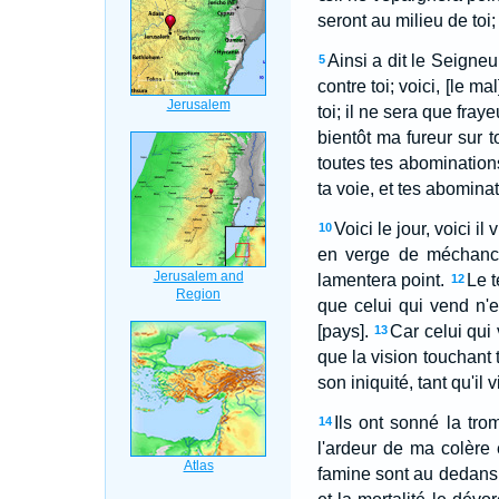
seront au milieu de toi;
Ainsi a dit le Seigneur
5
contre toi; voici, [le mal
toi; il ne sera que fray
bientôt ma fureur sur to
toutes tes abomination
ta voie, et tes abominat
Voici le jour, voici il
10
en verge de méchancet
lamentera point.
Le t
12
que celui qui vend n'e
[pays].
Car celui qui
13
que la vision touchant 
son iniquité, tant qu'il
Ils ont sonné la tro
14
l'ardeur de ma colère 
famine sont au dedans; 