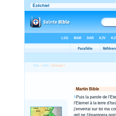
Bible
>
MAR
> Ézéchiel 7
Martin Bible
Puis la parole de l'Ete
1
l'Eternel à la terre d'Isr
j'enverrai sur toi ma co
œil ne t'épargnera poin