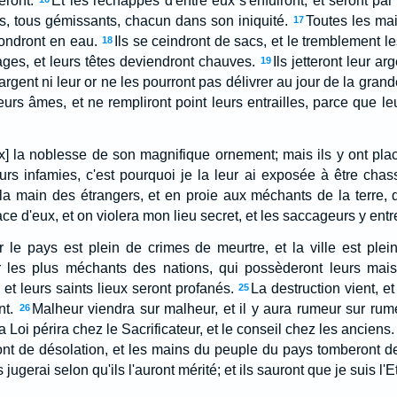
eront.
Et les réchappés d'entre eux s'enfuiront, et seront 
s, tous gémissants, chacun dans son iniquité.
Toutes les ma
17
fondront en eau.
Ils se ceindront de sacs, et le tremblement le
18
ages, et leurs têtes deviendront chauves.
Ils jetteront leur ar
19
r argent ni leur or ne les pourront pas délivrer au jour de la grande
eurs âmes, et ne rempliront point leurs entrailles, parce que leu
eux] la noblesse de son magnifique ornement; mais ils y ont pl
urs infamies, c'est pourquoi je la leur ai exposée à être chas
 la main des étrangers, et en proie aux méchants de la terre, q
ce d'eux, et on violera mon lieu secret, et les saccageurs y entre
 le pays est plein de crimes de meurtre, et la ville est plei
ir les plus méchants des nations, qui possèderont leurs maiso
 et leurs saints lieux seront profanés.
La destruction vient, et
25
nt.
Malheur viendra sur malheur, et il y aura rumeur sur rum
26
 Loi périra chez le Sacrificateur, et le conseil chez les anciens.
ont de désolation, et les mains du peuple du pays tomberont de f
s jugerai selon qu'ils l'auront mérité; et ils sauront que je suis l'E