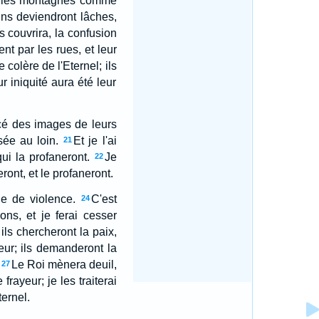
par les montagnes comme
ins deviendront lâches,
s couvrira, la confusion
gent par les rues, et leur
 colère de l'Eternel; ils
r iniquité aura été leur
acé des images de leurs
sée au loin.
Et je l'ai
21
ui la profaneront.
Je
22
ront, et le profaneront.
ne de violence.
C'est
24
ns, et je ferai cesser
 ils chercheront la paix,
eur; ils demanderont la
Le Roi mènera deuil,
27
rayeur; je les traiterai
ternel.