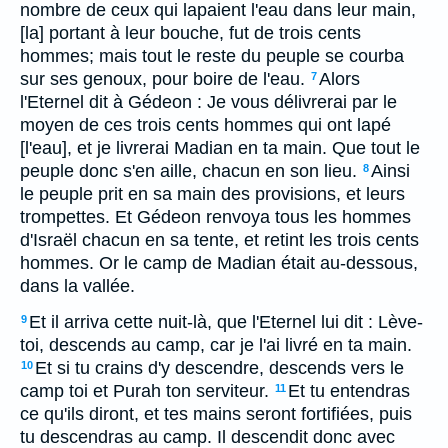
nombre de ceux qui lapaient l'eau dans leur main,
[la] portant à leur bouche, fut de trois cents
hommes; mais tout le reste du peuple se courba
sur ses genoux, pour boire de l'eau.
Alors
7
l'Eternel dit à Gédeon : Je vous délivrerai par le
moyen de ces trois cents hommes qui ont lapé
[l'eau], et je livrerai Madian en ta main. Que tout le
peuple donc s'en aille, chacun en son lieu.
Ainsi
8
le peuple prit en sa main des provisions, et leurs
trompettes. Et Gédeon renvoya tous les hommes
d'Israël chacun en sa tente, et retint les trois cents
hommes. Or le camp de Madian était au-dessous,
dans la vallée.
Et il arriva cette nuit-là, que l'Eternel lui dit : Lève-
9
toi, descends au camp, car je l'ai livré en ta main.
Et si tu crains d'y descendre, descends vers le
10
camp toi et Purah ton serviteur.
Et tu entendras
11
ce qu'ils diront, et tes mains seront fortifiées, puis
tu descendras au camp. Il descendit donc avec