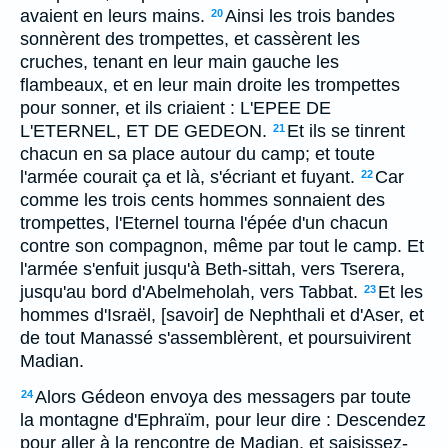
avaient en leurs mains.
Ainsi les trois bandes
20
sonnèrent des trompettes, et cassèrent les
cruches, tenant en leur main gauche les
flambeaux, et en leur main droite les trompettes
pour sonner, et ils criaient : L'EPEE DE
L'ETERNEL, ET DE GEDEON.
Et ils se tinrent
21
chacun en sa place autour du camp; et toute
l'armée courait ça et là, s'écriant et fuyant.
Car
22
comme les trois cents hommes sonnaient des
trompettes, l'Eternel tourna l'épée d'un chacun
contre son compagnon, même par tout le camp. Et
l'armée s'enfuit jusqu'à Beth-sittah, vers Tserera,
jusqu'au bord d'Abelmeholah, vers Tabbat.
Et les
23
hommes d'Israël, [savoir] de Nephthali et d'Aser, et
de tout Manassé s'assemblèrent, et poursuivirent
Madian.
Alors Gédeon envoya des messagers par toute
24
la montagne d'Ephraïm, pour leur dire : Descendez
pour aller à la rencontre de Madian, et saisissez-