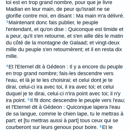
toi est en trop grand nombre, pour que je livre
Madian en leur main, de peur qu'Israël ne se
glorifie contre moi, en disant : Ma main m'a délivré.
Maintenant donc fais publier, le peuple
3
l'entendant, et qu'on dise : Quiconque est timide et
a peur, qu'il s'en retourne, et s'en aille dès le matin
du côté de la montagne de Galaad; et vingt-deux
mille du peuple s'en retournèrent; et il en resta dix
mille.
Et l'Eternel dit à Gédeon : Il y a encore du peuple
4
en trop grand nombre; fais-les descendre vers
l'eau, et là je te les choisirai; et celui dont je te
dirai, celui-ci ira avec toi, il ira avec toi; et celui
duquel je te dirai, celui-ci n'ira point avec toi; il n'y
ira point.
Il fit donc descendre le peuple vers l'eau;
5
et l'Eternel dit à Gédeon : Quiconque lapera l'eau
de sa langue, comme le chien lape, tu le mettras à
part; et [tu mettras aussi à part] tous ceux qui se
courberont sur leurs genoux pour boire.
Et le
6