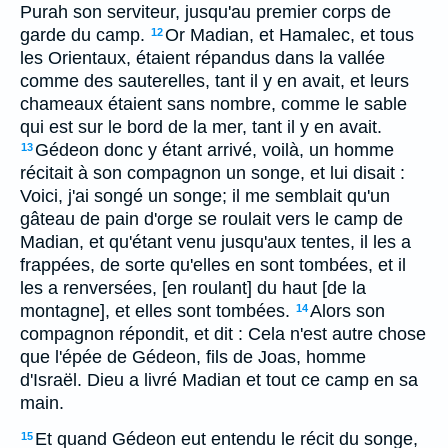
Purah son serviteur, jusqu'au premier corps de
garde du camp.
Or Madian, et Hamalec, et tous
12
les Orientaux, étaient répandus dans la vallée
comme des sauterelles, tant il y en avait, et leurs
chameaux étaient sans nombre, comme le sable
qui est sur le bord de la mer, tant il y en avait.
Gédeon donc y étant arrivé, voilà, un homme
13
récitait à son compagnon un songe, et lui disait :
Voici, j'ai songé un songe; il me semblait qu'un
gâteau de pain d'orge se roulait vers le camp de
Madian, et qu'étant venu jusqu'aux tentes, il les a
frappées, de sorte qu'elles en sont tombées, et il
les a renversées, [en roulant] du haut [de la
montagne], et elles sont tombées.
Alors son
14
compagnon répondit, et dit : Cela n'est autre chose
que l'épée de Gédeon, fils de Joas, homme
d'Israël. Dieu a livré Madian et tout ce camp en sa
main.
Et quand Gédeon eut entendu le récit du songe,
15