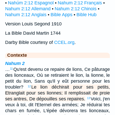
•
Nahúm 2:12 Espagnol
•
Nahum 2:12 Français
•
Nahum 2:12 Allemand
•
Nahum 2:12 Chinois
•
Nahum 2:12 Anglais
•
Bible Apps
•
Bible Hub
Version Louis Segond 1910
La Bible David Martin 1744
Darby Bible courtesy of
CCEL.org
.
Contexte
Nahum 2
…
Qu'est devenu ce repaire de lions, Ce pâturage
11
des lionceaux, Où se retiraient le lion, la lionne, le
petit du lion, Sans qu'il y eût personne pour les
troubler?
Le lion déchirait pour ses petits,
12
Etranglait pour ses lionnes; Il remplissait de proie
ses antres, De dépouilles ses repaires.
Voici, j'en
13
veux à toi, dit l'Eternel des armées; Je réduirai tes
chars en fumée, L'épée dévorera tes lionceaux,