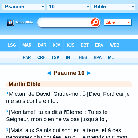
Bible
>
MAR
> Psaume 16
◄
Psaume 16
►
Martin Bible
Mictam de David. Garde-moi, ô [Dieu] Fort! car je
1
me suis confié en toi.
[Mon âme!] tu as dit à l'Eternel : Tu es le
2
Seigneur, mon bien ne va pas jusqu'à toi,
[Mais] aux Saints qui sont en la terre, et à ces
3
personnes distinguées, en qui je prends tout mon