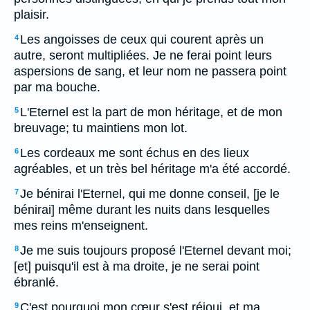
plaisir.
Les angoisses de ceux qui courent après un
4
autre, seront multipliées. Je ne ferai point leurs
aspersions de sang, et leur nom ne passera point
par ma bouche.
L'Eternel est la part de mon héritage, et de mon
5
breuvage; tu maintiens mon lot.
Les cordeaux me sont échus en des lieux
6
agréables, et un très bel héritage m'a été accordé.
Je bénirai l'Eternel, qui me donne conseil, [je le
7
bénirai] même durant les nuits dans lesquelles
mes reins m'enseignent.
Je me suis toujours proposé l'Eternel devant moi;
8
[et] puisqu'il est à ma droite, je ne serai point
ébranlé.
C'est pourquoi mon cœur s'est réjoui, et ma
9