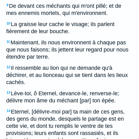
De devant ces méchants qui m'ont pillé; et de
9
mes ennemis mortels, qui m'environnent.
La graisse leur cache le visage; ils parlent
10
fièrement de leur bouche.
Maintenant, ils nous environnent à chaque pas
11
que nous faisons; ils jettent leur regard pour nous
étendre par terre.
Il ressemble au lion qui ne demande qu'à
12
déchirer, et au lionceau qui se tient dans les lieux
cachés.
Lève-toi, ô Eternel, devance-le, renverse-le;
13
délivre mon âme du méchant [par] ton épée.
Eternel, [délivre-moi par] ta main de ces gens,
14
des gens du monde, desquels le partage est en
cette vie, et dont tu remplis le ventre de tes
provisions; leurs enfants sont rassasiés, et ils