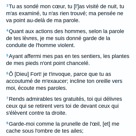
Tu as sondé mon cœur, tu [l']as visité de nuit, tu
3
m'as examiné, tu n'as rien trouvé; ma pensée ne
va point au-delà de ma parole.
Quant aux actions des hommes, selon la parole
4
de tes lèvres, je me suis donné garde de la
conduite de l'homme violent.
Ayant affermi mes pas en tes sentiers, les plantes
5
de mes pieds n'ont point chancelé.
Ô [Dieu] Fort! je t'invoque, parce que tu as
6
accoutumé de m'exaucer; incline ton oreille vers
moi, écoute mes paroles.
Rends admirables tes gratuités, toi qui délivres
7
ceux qui se retirent vers toi de devant ceux qui
s'élèvent contre ta droite.
Garde-moi comme la prunelle de l'œil, [et] me
8
cache sous l'ombre de tes ailes;