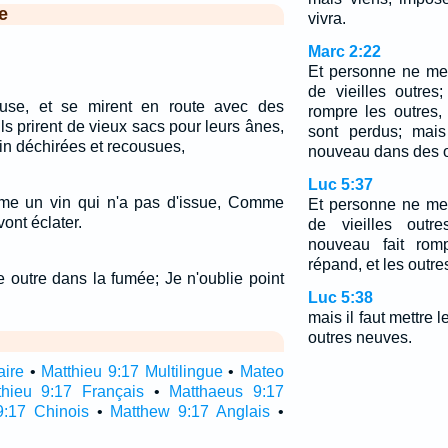
e
vivra.
Marc 2:22
Et personne ne me
de vieilles outres;
ruse, et se mirent en route avec des
rompre les outres, 
ls prirent de vieux sacs pour leurs ânes,
sont perdus; mais
 vin déchirées et recousues,
nouveau dans des o
Luc 5:37
mme un vin qui n'a pas d'issue, Comme
Et personne ne me
ont éclater.
de vieilles outre
nouveau fait romp
répand, et les outre
 outre dans la fumée; Je n'oublie point
Luc 5:38
mais il faut mettre
outres neuves.
aire
•
Matthieu 9:17 Multilingue
•
Mateo
thieu 9:17 Français
•
Matthaeus 9:17
9:17 Chinois
•
Matthew 9:17 Anglais
•