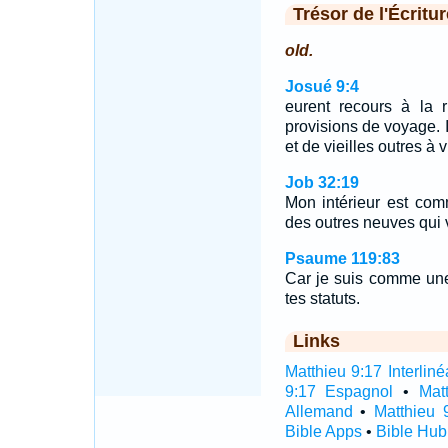
Trésor de l'Écritur
old.
Josué 9:4
eurent recours à la 
provisions de voyage. I
et de vieilles outres à
Job 32:19
Mon intérieur est co
des outres neuves qui v
Psaume 119:83
Car je suis comme une
tes statuts.
Links
Matthieu 9:17 Interliné
9:17 Espagnol
•
Mat
Allemand
•
Matthieu 
Bible Apps
•
Bible Hub