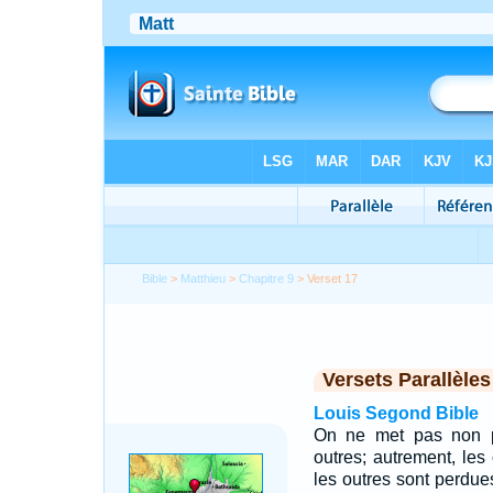
Bible
>
Matthieu
>
Chapitre 9
> Verset 17
Versets Parallèles
Louis Segond Bible
On ne met pas non p
outres; autrement, les
les outres sont perdu