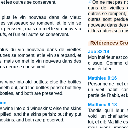
 et les outres se conservent.
On ne met pas no
17
dans de vieilles 
outres se rompent, 
plus le vin nouveau dans de vieux
outres sont perdu
les vaisseaux se rompent, et le vin se
nouveau dans des o
ux périssent; mais on met le vin nouveau
et les outres se con
s, et l'un et l'autre se conservent.
Références Cro
lus du vin nouveau dans de vieilles
Job 32:19
utres se rompent, et le vin se repand, et
Mon intérieur est c
es; mais on met le vin nouveau dans des
d'issue, Comme d
les deux se conservent.
vont éclater.
Matthieu 9:16
 wine into old bottles: else the bottles
Personne ne met un
neth out, and the bottles perish: but they
un vieil habit; ca
bottles, and both are preserved.
partie de l'habit, et 
ion
Matthieu 9:18
 wine into old wineskins: else the skins
Tandis qu'il leur 
pilled, and the skins perish: but they put
voici, un chef arri
neskins, and both are preserved.
lui, et dit: Ma fille e
mais viens, impose