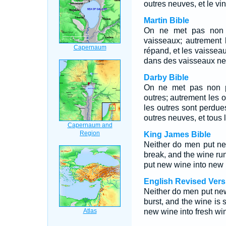
outres neuves, et le vin
Martin Bible
On ne met pas non 
vaisseaux; autrement 
répand, et les vaissea
dans des vaisseaux neuf
Darby Bible
On ne met pas non p
outres; autrement les o
les outres sont perdu
outres neuves, et tous 
King James Bible
Neither do men put new
break, and the wine run
put new wine into new 
English Revised Vers
Neither do men put new
burst, and the wine is s
new wine into fresh wi