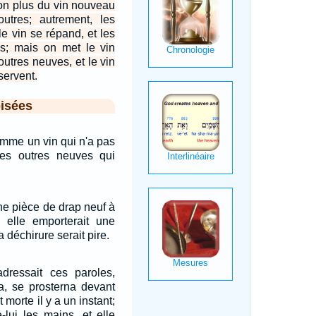
n plus du vin nouveau
outres; autrement, les
le vin se répand, et les
es; mais on met le vin
utres neuves, et le vin
servent.
isées
omme un vin qui n'a pas
es outres neuves qui
e pièce de drap neuf à
r elle emporterait une
la déchirure serait pire.
adressait ces paroles,
va, se prosterna devant
st morte il y a un instant;
-lui les mains, et elle