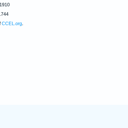
 1910
1744
f
CCEL.org
.